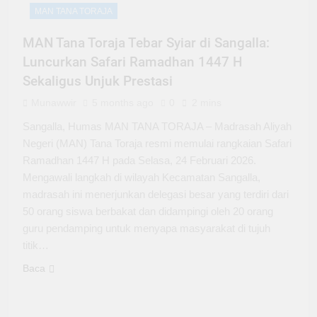
MAN TANA TORAJA
MAN Tana Toraja Tebar Syiar di Sangalla:
Luncurkan Safari Ramadhan 1447 H
Sekaligus Unjuk Prestasi
Munawwir
5 months ago
0
2 mins
Sangalla, Humas MAN TANA TORAJA – Madrasah Aliyah
Negeri (MAN) Tana Toraja resmi memulai rangkaian Safari
Ramadhan 1447 H pada Selasa, 24 Februari 2026.
Mengawali langkah di wilayah Kecamatan Sangalla,
madrasah ini menerjunkan delegasi besar yang terdiri dari
50 orang siswa berbakat dan didampingi oleh 20 orang
guru pendamping untuk menyapa masyarakat di tujuh
titik…
Baca