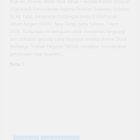
Makale, Humas MAN Tana Toraja – Kepala Kantor Wilayah
(Kakanwil) Kementerian Agama Provinsi Sulawesi Selatan,
H. Ali Yafid, melakukan kunjungan kerja di Madrasah
Aliyah Negeri (MAN) Tana Toraja pada Selasa, 7 April
2026. Kunjungan ini bertujuan untuk memantau langsung
pemanfaatan gedung yang dibangun melalui skema Surat
Berharga Syariah Negara (SBSN) sekaligus memberikan
pembinaan bagi Aparatur…
Baca
MADRASAH
MAN TANA TORAJA