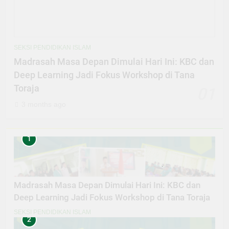
SEKSI PENDIDIKAN ISLAM
Madrasah Masa Depan Dimulai Hari Ini: KBC dan
Deep Learning Jadi Fokus Workshop di Tana
Toraja
01
3 months ago
1
Madrasah Masa Depan Dimulai Hari Ini: KBC dan
Deep Learning Jadi Fokus Workshop di Tana Toraja
SEKSI PENDIDIKAN ISLAM
2