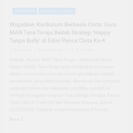
MADRASAH
MAN TANA TORAJA
Wujudkan Kurikulum Berbasis Cinta: Guru
MAN Tana Toraja Bedah Strategi ‘Happy
Tanpa Bully’ di Edisi Panca Cinta Ke-4
Munawwir
8 months ago
0
3 mins
Makale, Humas MAN Tana Toraja – Madrasah Aliyah
Negeri (MAN) Tana Toraja terus melakukan terobosan
dalam mentransformasi ekosistem pendidikan melalui
pendekatan yang lebih humanis. Memasuki hari keempat
rangkaian penguatan kapasitas pendidik, sekolah ini
kembali menggelar program Guru Belajar bertajuk Panca
Cinta Edisi 4: Cinta Diri dan Sesama Manusia, Jumat
(12/12/2025). Kegiatan yang berlangsung di Ruang…
Baca