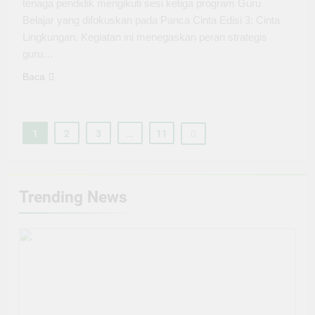
tenaga pendidik mengikuti sesi ketiga program Guru
Belajar yang difokuskan pada Panca Cinta Edisi 3: Cinta
Lingkungan. Kegiatan ini menegaskan peran strategis
guru…
Baca
1
2
3
…
11
Trending News