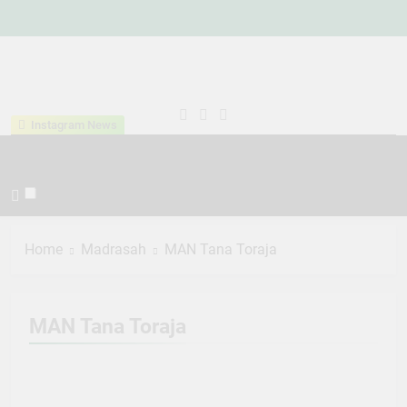
Skip
to
content
Kementeria
Indonesia Hebat Bersama
Instagram News
Agama
Umat
Kabupaten
Tana Toraja
Home
Madrasah
MAN Tana Toraja
MAN Tana Toraja