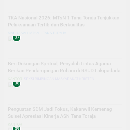
TKA Nasional 2026: MTsN 1 Tana Toraja Tunjukkan
Pelaksanaan Tertib dan Berkualitas
MADRASAH
MTSN 1 TANA TORAJA
37
Beri Dukungan Spritual, Penyuluh Lintas Agama
Berikan Pendampingan Rohani di RSUD Lakipadada
KANTOR
SEKSI BIMBINGAN MASYARAKAT KRISTEN
38
Penguatan SDM Jadi Fokus, Kakanwil Kemenag
Sulsel Apresiasi Kinerja ASN Tana Toraja
KANTOR
39