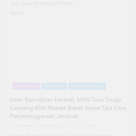
Tana Toraja bertempat di Masjid…
Baca
KUA MAKALE
MADRASAH
MAN TANA TORAJA
Gelar Ramadhan Festival, MAN Tana Toraja
Gandeng KUA Makale Bekali Siswa Tata Cara
Penyelenggaraan Jenazah
Munawwir
5 months ago
0
2 mins
Makale, Humas MAN TANA TORAJA – Mengawali