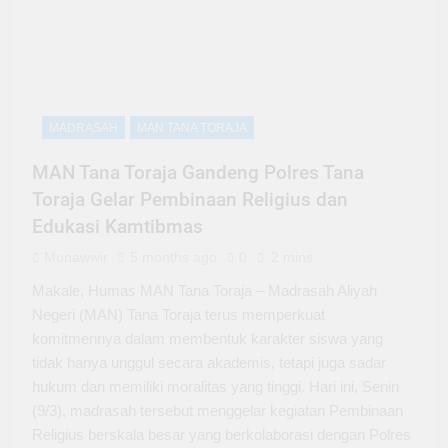
MADRASAH
MAN TANA TORAJA
MAN Tana Toraja Gandeng Polres Tana
Toraja Gelar Pembinaan Religius dan
Edukasi Kamtibmas
Munawwir
5 months ago
0
2 mins
Makale, Humas MAN Tana Toraja – Madrasah Aliyah
Negeri (MAN) Tana Toraja terus memperkuat
komitmennya dalam membentuk karakter siswa yang
tidak hanya unggul secara akademis, tetapi juga sadar
hukum dan memiliki moralitas yang tinggi. Hari ini, Senin
(9/3), madrasah tersebut menggelar kegiatan Pembinaan
Religius berskala besar yang berkolaborasi dengan Polres