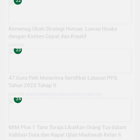
22
Kemenag Ubah Strategi Humas: Lawan Hoaks
dengan Konten Cepat dan Kreatif
KANTOR
23
47 Guru PAK Menerima Sertifikat Lulusan PPG
Tahun 2025 Tahap II
KANTOR
SEKSI BIMBINGAN MASYARAKAT KRISTEN
24
MIM Plus 1 Tana Toraja Libatkan Orang Tua dalam
Validasi Data dan Rapat Ujian Madrasah Kelas 6