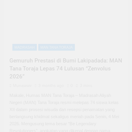
MADRASAH
MAN TANA TORAJA
Gemuruh Prestasi di Bumi Lakipadada: MAN
Tana Toraja Lepas 74 Lulusan “Zenvolus
2026”
Munawwir
3 months ago
0
3 mins
Makale, Humas MAN Tana Toraja – Madrasah Aliyah
Negeri (MAN) Tana Toraja resmi melepas 74 siswa kelas
XII dalam prosesi wisuda dan resepsi penamatan yang
berlangsung khidmat sekaligus meriah pada Senin, 4 Mei
2026. Mengusung tema besar “Be Legendary
Revolutioners”, angkatan yang dikenal dengan nama