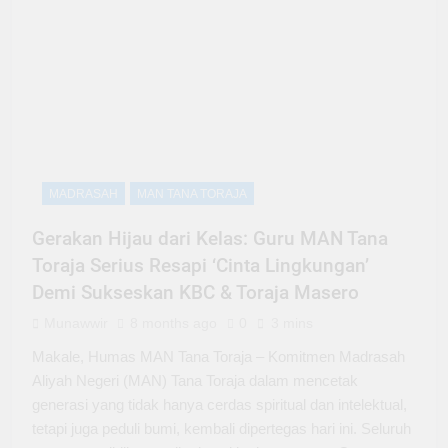
MADRASAH
MAN TANA TORAJA
Gerakan Hijau dari Kelas: Guru MAN Tana
Toraja Serius Resapi ‘Cinta Lingkungan’
Demi Sukseskan KBC & Toraja Masero
Munawwir
8 months ago
0
3 mins
Makale, Humas MAN Tana Toraja – Komitmen Madrasah
Aliyah Negeri (MAN) Tana Toraja dalam mencetak
generasi yang tidak hanya cerdas spiritual dan intelektual,
tetapi juga peduli bumi, kembali dipertegas hari ini. Seluruh