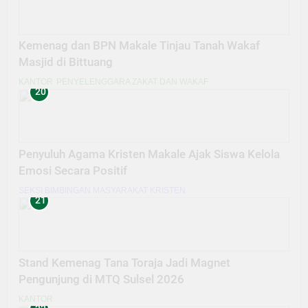
Kemenag dan BPN Makale Tinjau Tanah Wakaf
Masjid di Bittuang
KANTOR
PENYELENGGARA ZAKAT DAN WAKAF
20
Penyuluh Agama Kristen Makale Ajak Siswa Kelola
Emosi Secara Positif
SEKSI BIMBINGAN MASYARAKAT KRISTEN
21
Stand Kemenag Tana Toraja Jadi Magnet
Pengunjung di MTQ Sulsel 2026
KANTOR