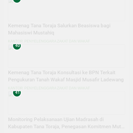
Kemenag Tana Toraja Salurkan Beasiswa bagi
Mahasiswi Mustahiq
KANTOR
PENYELENGGARA ZAKAT DAN WAKAF
40
Kemenag Tana Toraja Konsultasi ke BPN Terkait
Pengukuran Tanah Wakaf Masjid Musafir Ladewang
KANTOR
PENYELENGGARA ZAKAT DAN WAKAF
41
Monitoring Pelaksanaan Ujian Madrasah di
Kabupaten Tana Toraja, Penegasan Komitmen Mutu