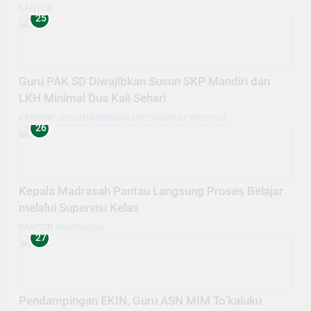
KANTOR
25
Guru PAK SD Diwajibkan Susun SKP Mandiri dan
LKH Minimal Dua Kali Sehari
KANTOR
SEKSI BIMBINGAN MASYARAKAT KRISTEN
26
Kepala Madrasah Pantau Langsung Proses Belajar
melalui Supervisi Kelas
KANTOR
MADRASAH
27
Pendampingan EKIN, Guru ASN MIM To’kaluku