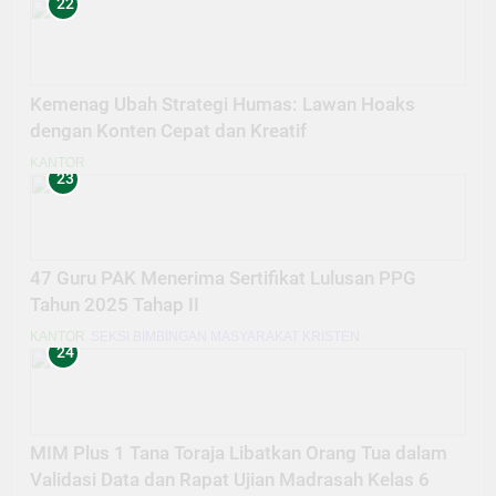
22
Kemenag Ubah Strategi Humas: Lawan Hoaks
dengan Konten Cepat dan Kreatif
KANTOR
23
47 Guru PAK Menerima Sertifikat Lulusan PPG
Tahun 2025 Tahap II
KANTOR
SEKSI BIMBINGAN MASYARAKAT KRISTEN
24
MIM Plus 1 Tana Toraja Libatkan Orang Tua dalam
Validasi Data dan Rapat Ujian Madrasah Kelas 6