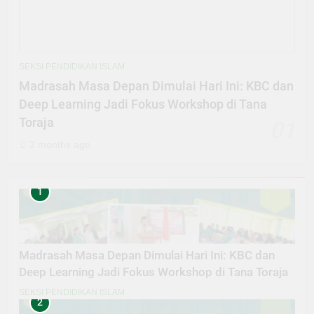
SEKSI PENDIDIKAN ISLAM
Madrasah Masa Depan Dimulai Hari Ini: KBC dan
Deep Learning Jadi Fokus Workshop di Tana
Toraja
01
3 months ago
1
Madrasah Masa Depan Dimulai Hari Ini: KBC dan
Deep Learning Jadi Fokus Workshop di Tana Toraja
SEKSI PENDIDIKAN ISLAM
2