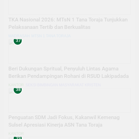
TKA Nasional 2026: MTsN 1 Tana Toraja Tunjukkan
Pelaksanaan Tertib dan Berkualitas
MADRASAH
MTSN 1 TANA TORAJA
37
Beri Dukungan Spritual, Penyuluh Lintas Agama
Berikan Pendampingan Rohani di RSUD Lakipadada
KANTOR
SEKSI BIMBINGAN MASYARAKAT KRISTEN
38
Penguatan SDM Jadi Fokus, Kakanwil Kemenag
Sulsel Apresiasi Kinerja ASN Tana Toraja
KANTOR
39