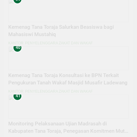
Kemenag Tana Toraja Salurkan Beasiswa bagi
Mahasiswi Mustahiq
KANTOR
PENYELENGGARA ZAKAT DAN WAKAF
40
Kemenag Tana Toraja Konsultasi ke BPN Terkait
Pengukuran Tanah Wakaf Masjid Musafir Ladewang
KANTOR
PENYELENGGARA ZAKAT DAN WAKAF
41
Monitoring Pelaksanaan Ujian Madrasah di
Kabupaten Tana Toraja, Penegasan Komitmen Mutu