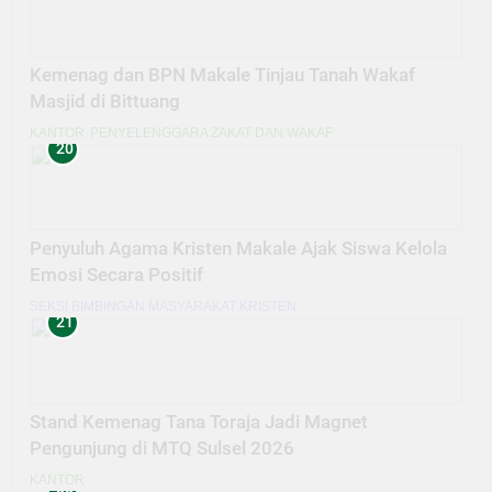
Kemenag dan BPN Makale Tinjau Tanah Wakaf
Masjid di Bittuang
KANTOR
PENYELENGGARA ZAKAT DAN WAKAF
20
Penyuluh Agama Kristen Makale Ajak Siswa Kelola
Emosi Secara Positif
SEKSI BIMBINGAN MASYARAKAT KRISTEN
21
Stand Kemenag Tana Toraja Jadi Magnet
Pengunjung di MTQ Sulsel 2026
KANTOR