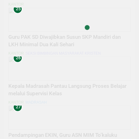
KANTOR
25
Guru PAK SD Diwajibkan Susun SKP Mandiri dan
LKH Minimal Dua Kali Sehari
KANTOR
SEKSI BIMBINGAN MASYARAKAT KRISTEN
26
Kepala Madrasah Pantau Langsung Proses Belajar
melalui Supervisi Kelas
KANTOR
MADRASAH
27
Pendampingan EKIN, Guru ASN MIM To’kaluku