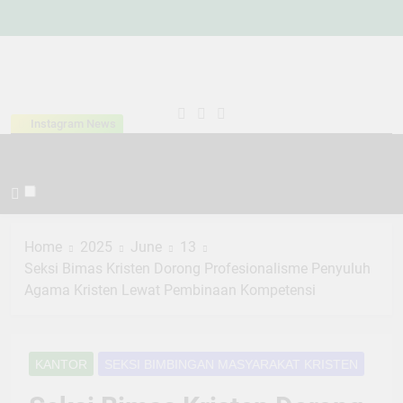
Skip
to
content
Kementeria
Indonesia Hebat Bersama
Instagram News
Agama
Umat
Kabupaten
Tana Toraja
Home
2025
June
13
Seksi Bimas Kristen Dorong Profesionalisme Penyuluh
Agama Kristen Lewat Pembinaan Kompetensi
KANTOR
SEKSI BIMBINGAN MASYARAKAT KRISTEN