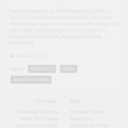
Dengan pelepasan ini, MI Muhammadiyah Plus 1
Tana Toraja menegaskan komitmennya untuk terus
menghadirkan program-program edukatif, religius, dan
sosial demi membentuk generasi yang beriman,
berilmu, berakhlak mulia, dan peduli terhadap
sesama.(IM)
Post Views:
346
Tagged:
MIM Plus 1
Safari
Safari Ramadhan
Previous:
Next:
Post
navigation
Siswi MIM To’kaluku
Penyuluh Agama
Wakili Tana Toraja
Kristen Kec.
pada Lomba Pildacil
Mengkendek Minta