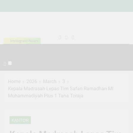
Skip
to
content
Kementeria
Indonesia Hebat Bersama
Instagram News
Agama
Umat
Kabupaten
Tana Toraja
Home
2026
March
3
Kepala Madrasah Lepas Tim Safari Ramadhan MI
Muhammadiyah Plus 1 Tana Toraja
KANTOR