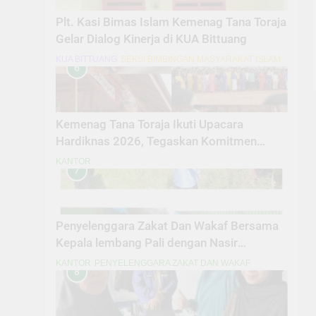
Plt. Kasi Bimas Islam Kemenag Tana Toraja
Gelar Dialog Kinerja di KUA Bittuang
KUA BITTUANG
SEKSI BIMBINGAN MASYARAKAT ISLAM
6
Kemenag Tana Toraja Ikuti Upacara
Hardiknas 2026, Tegaskan Komitmen
Pendidikan Bermutu untuk Semua
KANTOR
7
Penyelenggara Zakat Dan Wakaf Bersama
Kepala lembang Pali dengan Nasir
MelaksanakanPeninjauan Lokasi Tanah
KANTOR
PENYELENGGARA ZAKAT DAN WAKAF
8
Wakaf Masjid Amal Bakti Pali Dalam
penyesuaian titik Lokasi secara fisik