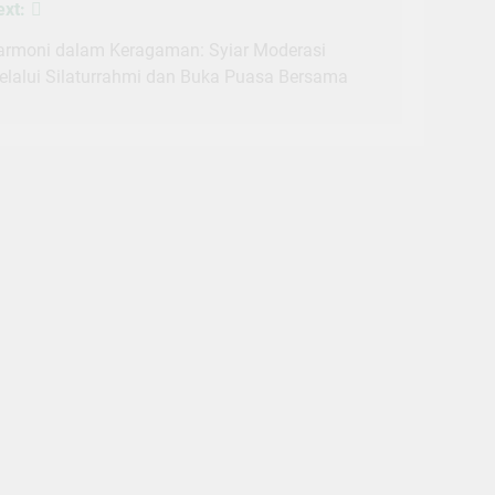
ext:
armoni dalam Keragaman: Syiar Moderasi
elalui Silaturrahmi dan Buka Puasa Bersama