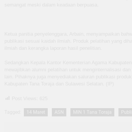
semangat meski dalam keadaan berpuasa.
Ketua panitia penyelenggara, Arbain, menyampaikan ba
publikasi sesuai kaidah ilmiah. Produk pelatihan yang dih
ilmiah dan kerangka laporan hasil penelitian.
Sedangkan Kepala Kantor Kementerian Agama Kabupaten T
mewajibkan alumni pelatihan untuk menginternalisasi dan
lain. Pihaknya juga menyediakan saluran publikasi produ
Kabupaten Tana Toraja dan Sulawesi Selatan. (IP)
Post Views:
625
Tagged:
14 Maret
ASN
MIN 1 Tana Toraja
Publi