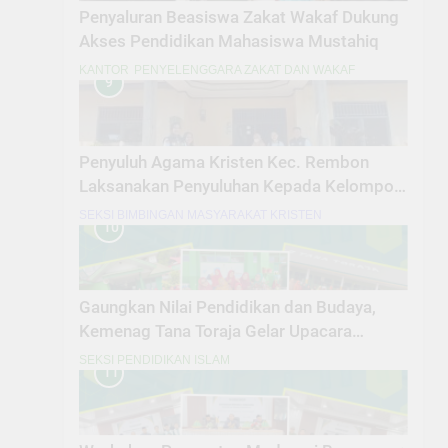
Penyaluran Beasiswa Zakat Wakaf Dukung
Akses Pendidikan Mahasiswa Mustahiq
KANTOR
PENYELENGGARA ZAKAT DAN WAKAF
9
Penyuluh Agama Kristen Kec. Rembon
Laksanakan Penyuluhan Kepada Kelompok
Lanjut Usia dan Penyandang Disabilitas
SEKSI BIMBINGAN MASYARAKAT KRISTEN
10
Gaungkan Nilai Pendidikan dan Budaya,
Kemenag Tana Toraja Gelar Upacara
Hardiknas 2026 Serentak
SEKSI PENDIDIKAN ISLAM
11