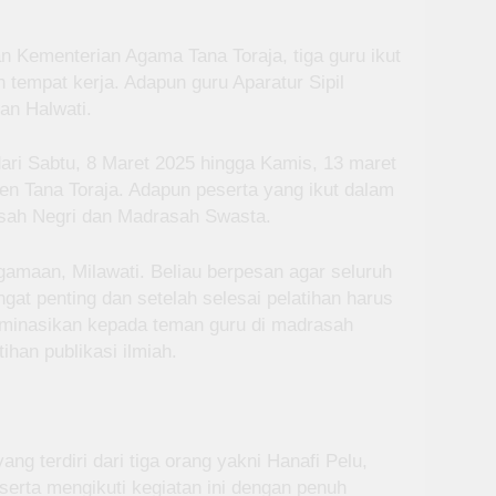
 Kementerian Agama Tana Toraja, tiga guru ikut
h tempat kerja. Adapun guru Aparatur Sipil
an Halwati.
dari Sabtu, 8 Maret 2025 hingga Kamis, 13 maret
n Tana Toraja. Adapun peserta yang ikut dalam
rasah Negri dan Madrasah Swasta.
agamaan, Milawati. Beliau berpesan agar seluruh
ngat penting dan setelah selesai pelatihan harus
minasikan kepada teman guru di madrasah
han publikasi ilmiah.
ng terdiri dari tiga orang yakni Hanafi Pelu,
serta mengikuti kegiatan ini dengan penuh