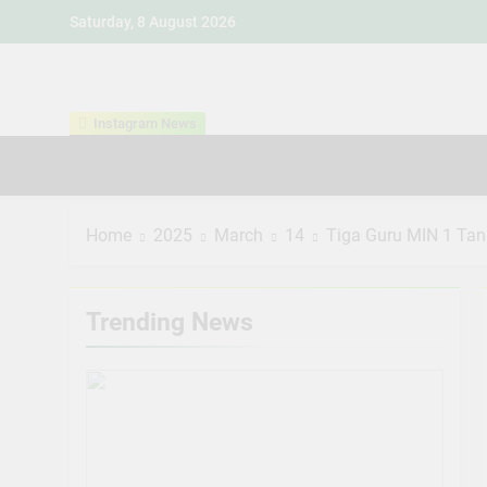
Skip
Saturday, 8 August 2026
to
content
Instagram News
Home
2025
March
14
Tiga Guru MIN 1 Tana
Trending News