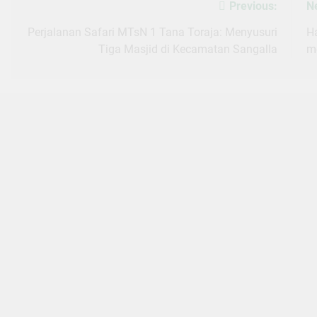
Previous:
N
Post
navigation
Perjalanan Safari MTsN 1 Tana Toraja: Menyusuri
H
Tiga Masjid di Kecamatan Sangalla
m