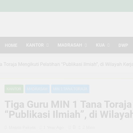
Kemen
Indonesia Hebat Bersama Uma
Kabupa
KANTOR
MADRASAH
KUA
HOME
DWP
 Toraja Mengikuti Pelatihan “Publikasi Ilmiah”, di Wilayah Kerj
KANTOR
MADRASAH
MIN 1 TANA TORAJA
Tiga Guru MIN 1 Tana Toraja
“Publikasi Ilmiah”, di Wilaya
0
Masita Pakata
1 Year Ago
2 Mins