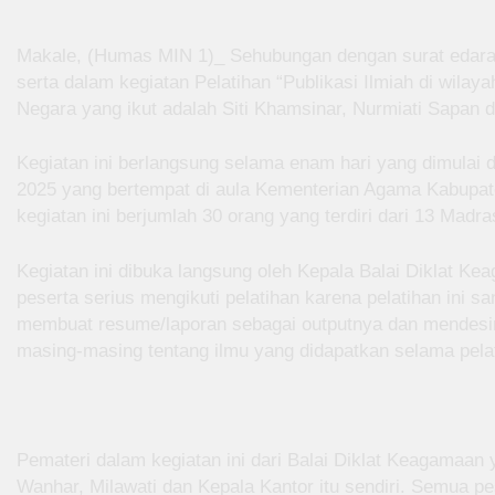
Makale, (Humas MIN 1)_ Sehubungan dengan surat edaran
serta dalam kegiatan Pelatihan “Publikasi Ilmiah di wilaya
Negara yang ikut adalah Siti Khamsinar, Nurmiati Sapan d
Kegiatan ini berlangsung selama enam hari yang dimulai 
2025 yang bertempat di aula Kementerian Agama Kabupate
kegiatan ini berjumlah 30 orang yang terdiri dari 13 Mad
Kegiatan ini dibuka langsung oleh Kepala Balai Diklat Ke
peserta serius mengikuti pelatihan karena pelatihan ini sa
membuat resume/laporan sebagai outputnya dan mendesi
masing-masing tentang ilmu yang didapatkan selama pelati
Pemateri dalam kegiatan ini dari Balai Diklat Keagamaan ya
Wanhar, Milawati dan Kepala Kantor itu sendiri. Semua pe