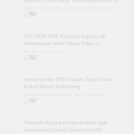
Agama Kristen Gelar Bimbingan Rohani di
SDN 4 Makale Utara
KANTOR
SEKSI BIMBINGAN MASYARAKAT KRISTEN
18
TKA 2026 MIM To’kaluku Digelar, Uji
Kemampuan Akhir Siswa Kelas VI
KANTOR
MIS TO'KALUKU
19
Kemenag dan BPN Makale Tinjau Tanah
Wakaf Masjid di Bittuang
KANTOR
PENYELENGGARA ZAKAT DAN WAKAF
20
Penyuluh Agama Kristen Makale Ajak
Siswa Kelola Emosi Secara Positif