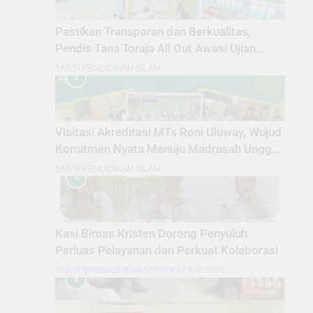
Pastikan Transparan dan Berkualitas,
Pendis Tana Toraja All Out Awasi Ujian
Madrasah
SEKSI PENDIDIKAN ISLAM
3
Visitasi Akreditasi MTs Roni Uluway, Wujud
Komitmen Nyata Menuju Madrasah Unggul
dan Berdaya Saing
SEKSI PENDIDIKAN ISLAM
4
Kasi Bimas Kristen Dorong Penyuluh
Perluas Pelayanan dan Perkuat Kolaborasi
SEKSI BIMBINGAN MASYARAKAT KRISTEN
5