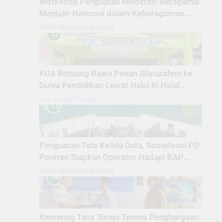
Workshop Penguatan Moderasi Beragama:
Menjalin Harmoni dalam Keberagaman
untuk Memperkuat Kebangsaan
SEKSI PENDIDIKAN ISLAM
12
KUA Bittuang Bawa Pesan Silaturahmi ke
Dunia Pendidikan Lewat Halal Bi Halal
SMPN 01 Bittuang
KUA
KUA BITTUANG
13
Penguatan Tata Kelola Data, Sosialisasi PD
Pontren Siapkan Operator Hadapi BAP
EMIS
SEKSI PENDIDIKAN ISLAM
14
Kemenag Tana Toraja Terima Penghargaan