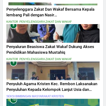
Penyelenggara Zakat Dan Wakaf Bersama Kepala
lembang Pali dengan Nasir
MelaksanakanPeninjauan Lokasi Tanah Wakaf
KANTOR
PENYELENGGARA ZAKAT DAN WAKAF
8
Masjid Amal Bakti Pali Dalam penyesuaian titik
Lokasi secara fisik
Penyaluran Beasiswa Zakat Wakaf Dukung Akses
Pendidikan Mahasiswa Mustahiq
KANTOR
PENYELENGGARA ZAKAT DAN WAKAF
9
Penyuluh Agama Kristen Kec. Rembon Laksanakan
Penyuluhan Kepada Kelompok Lanjut Usia dan
Penyandang Disabilitas
SEKSI BIMBINGAN MASYARAKAT KRISTEN
10