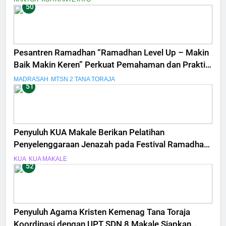
50
Pesantren Ramadhan “Ramadhan Level Up – Makin
Baik Makin Keren” Perkuat Pemahaman dan Praktik
Ibadah Siswa MTsN 2 Tana Toraja
MADRASAH
MTSN 2 TANA TORAJA
51
Penyuluh KUA Makale Berikan Pelatihan
Penyelenggaraan Jenazah pada Festival Ramadhan
MAN Tana Toraja
KUA
KUA MAKALE
52
Penyuluh Agama Kristen Kemenag Tana Toraja
Koordinasi dengan UPT SDN 8 Makale Siapkan