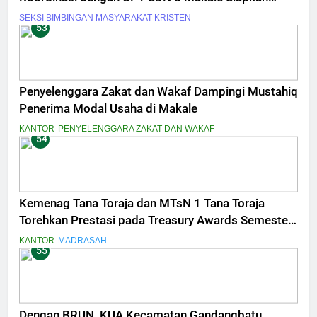
Bimbingan Rohani
SEKSI BIMBINGAN MASYARAKAT KRISTEN
53
Penyelenggara Zakat dan Wakaf Dampingi Mustahiq
Penerima Modal Usaha di Makale
KANTOR
PENYELENGGARA ZAKAT DAN WAKAF
54
Kemenag Tana Toraja dan MTsN 1 Tana Toraja
Torehkan Prestasi pada Treasury Awards Semester
II 2025
KANTOR
MADRASAH
55
Dengan BRUN, KUA Kecamatan Gandangbatu