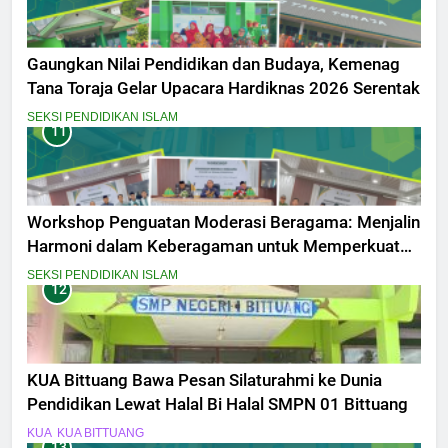
Gaungkan Nilai Pendidikan dan Budaya, Kemenag
Tana Toraja Gelar Upacara Hardiknas 2026 Serentak
SEKSI PENDIDIKAN ISLAM
11
Workshop Penguatan Moderasi Beragama: Menjalin
Harmoni dalam Keberagaman untuk Memperkuat
Kebangsaan
SEKSI PENDIDIKAN ISLAM
12
KUA Bittuang Bawa Pesan Silaturahmi ke Dunia
Pendidikan Lewat Halal Bi Halal SMPN 01 Bittuang
KUA
KUA BITTUANG
13