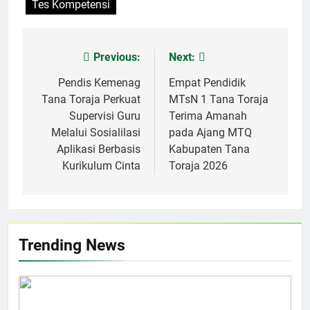
Tes Kompetensi
Previous:
Next:
Post
navigation
Pendis Kemenag
Empat Pendidik
Tana Toraja Perkuat
MTsN 1 Tana Toraja
Supervisi Guru
Terima Amanah
Melalui Sosialilasi
pada Ajang MTQ
Aplikasi Berbasis
Kabupaten Tana
Kurikulum Cinta
Toraja 2026
Trending News