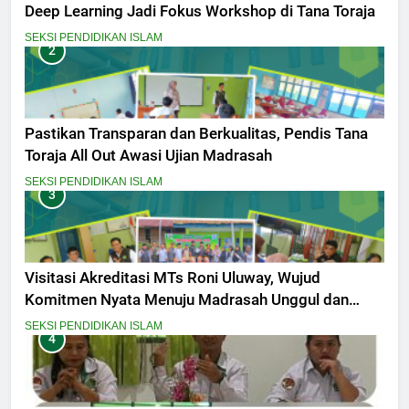
Deep Learning Jadi Fokus Workshop di Tana Toraja
SEKSI PENDIDIKAN ISLAM
2
Pastikan Transparan dan Berkualitas, Pendis Tana
Toraja All Out Awasi Ujian Madrasah
SEKSI PENDIDIKAN ISLAM
3
Visitasi Akreditasi MTs Roni Uluway, Wujud
Komitmen Nyata Menuju Madrasah Unggul dan
Berdaya Saing
SEKSI PENDIDIKAN ISLAM
4