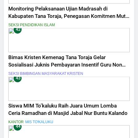
Monitoring Pelaksanaan Ujian Madrasah di
Kabupaten Tana Toraja, Penegasan Komitmen Mutu
dan Integritas Penilaian
SEKSI PENDIDIKAN ISLAM
42
Bimas Kristen Kemenag Tana Toraja Gelar
Sosialisasi Juknis Pembayaran Insentif Guru Non
ASN Tahun 2026
SEKSI BIMBINGAN MASYARAKAT KRISTEN
43
Siswa MIM To’kaluku Raih Juara Umum Lomba
Ceria Ramadhan di Masjid Jabal Nur Buntu Kalando
KANTOR
MIS TO'KALUKU
44