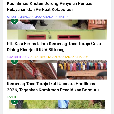
Kasi Bimas Kristen Dorong Penyuluh Perluas
Pelayanan dan Perkuat Kolaborasi
SEKSI BIMBINGAN MASYARAKAT KRISTEN
5
Plt. Kasi Bimas Islam Kemenag Tana Toraja Gelar
Dialog Kinerja di KUA Bittuang
KUA BITTUANG
SEKSI BIMBINGAN MASYARAKAT ISLAM
6
Kemenag Tana Toraja Ikuti Upacara Hardiknas
2026, Tegaskan Komitmen Pendidikan Bermutu
untuk Semua
KANTOR
7