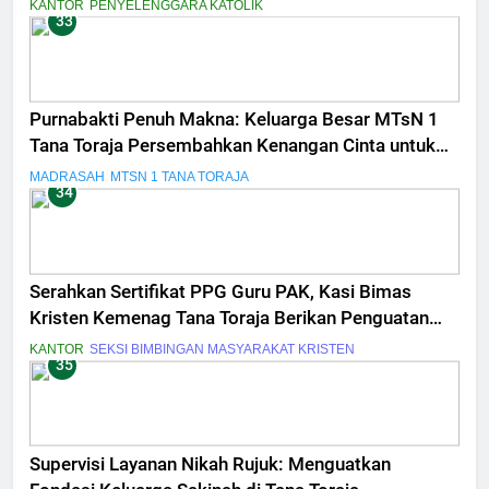
KANTOR
PENYELENGGARA KATOLIK
33
Purnabakti Penuh Makna: Keluarga Besar MTsN 1
Tana Toraja Persembahkan Kenangan Cinta untuk
Drs. Shabran Halim
MADRASAH
MTSN 1 TANA TORAJA
34
Serahkan Sertifikat PPG Guru PAK, Kasi Bimas
Kristen Kemenag Tana Toraja Berikan Penguatan
Profesionalime dan Peningkatan Kompetensi
KANTOR
SEKSI BIMBINGAN MASYARAKAT KRISTEN
35
Supervisi Layanan Nikah Rujuk: Menguatkan