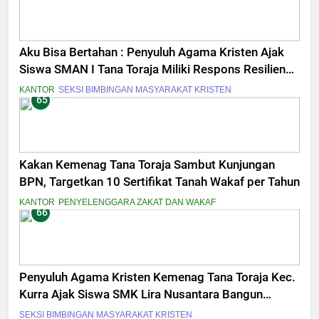
Aku Bisa Bertahan : Penyuluh Agama Kristen Ajak
Siswa SMAN I Tana Toraja Miliki Respons Resiliensi
Tantangan di Era Digital
KANTOR
SEKSI BIMBINGAN MASYARAKAT KRISTEN
65
Kakan Kemenag Tana Toraja Sambut Kunjungan
BPN, Targetkan 10 Sertifikat Tanah Wakaf per Tahun
KANTOR
PENYELENGGARA ZAKAT DAN WAKAF
66
Penyuluh Agama Kristen Kemenag Tana Toraja Kec.
Kurra Ajak Siswa SMK Lira Nusantara Bangun
Motivasi Diri
SEKSI BIMBINGAN MASYARAKAT KRISTEN