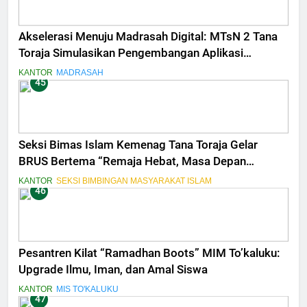
Akselerasi Menuju Madrasah Digital: MTsN 2 Tana
Toraja Simulasikan Pengembangan Aplikasi
Penilaian Terintegrasi
KANTOR
MADRASAH
45
Seksi Bimas Islam Kemenag Tana Toraja Gelar
BRUS Bertema “Remaja Hebat, Masa Depan
Bermartabat”
KANTOR
SEKSI BIMBINGAN MASYARAKAT ISLAM
46
Pesantren Kilat “Ramadhan Boots” MIM To’kaluku:
Upgrade Ilmu, Iman, dan Amal Siswa
KANTOR
MIS TO'KALUKU
47