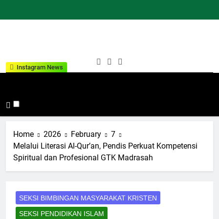
Skip
to
content
Kementeria
Indonesia Hebat Bersama
Instagram News
Agama
Umat
Kabupaten
Tana Toraja
Home
2026
February
7
Melalui Literasi Al-Qur’an, Pendis Perkuat Kompetensi
Spiritual dan Profesional GTK Madrasah
SEKSI BIMBINGAN MASYARAKAT KRISTEN
SEKSI PENDIDIKAN ISLAM