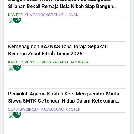
Sillanan Bekali Remaja Usia Nikah Siap Bangun
Keluarga Sakinah
KANTOR
KUA GANDANGBATU SILLANAN
56
Kemenag dan BAZNAS Tana Toraja Sepakati
Besaran Zakat Fitrah Tahun 2026
KANTOR
PENYELENGGARA ZAKAT DAN WAKAF
57
Penyuluh Agama Kristen Kec. Mengkendek Minta
Siswa SMTK Ge’tengan Hidup Dalam Ketekunan
Iman
SEKSI BIMBINGAN MASYARAKAT KRISTEN
58