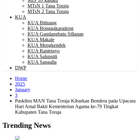
MIS To’kaluku
MTsN 1 Tana Toraja
MTsN 2 Tana Toraja
KUA
KUA Bittuang
KUA Bonggakaradeng
KUA Gandangbatu Sillanan
KUA Makale
KUA Mengkendek
KUA Rantetayo
KUA Saluputti
KUA Sangalla
DWP
Home
2025
January
3
Paskibra MAN Tana Toraja Kibarkan Bendera pada Upacara
Hari Amal Bakti Kementerian Agama ke-79 Tingkat
Kabupaten Tana Toraja
Trending News