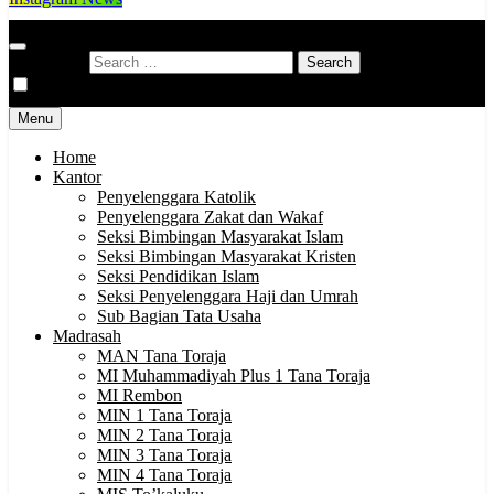
Kementerian Agama Kabupaten Tana Toraja
Indonesia Hebat Bersama Umat
Search for:
Menu
Home
Kantor
Penyelenggara Katolik
Penyelenggara Zakat dan Wakaf
Seksi Bimbingan Masyarakat Islam
Seksi Bimbingan Masyarakat Kristen
Seksi Pendidikan Islam
Seksi Penyelenggara Haji dan Umrah
Sub Bagian Tata Usaha
Madrasah
MAN Tana Toraja
MI Muhammadiyah Plus 1 Tana Toraja
MI Rembon
MIN 1 Tana Toraja
MIN 2 Tana Toraja
MIN 3 Tana Toraja
MIN 4 Tana Toraja