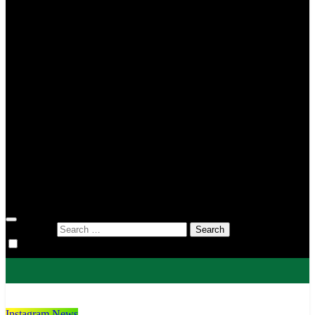
MIN 2 Tana Toraja
MIN 3 Tana Toraja
MIN 4 Tana Toraja
MIS To’kaluku
MTsN 1 Tana Toraja
MTsN 2 Tana Toraja
KUA
KUA Bittuang
KUA Bonggakaradeng
KUA Gandangbatu Sillanan
KUA Makale
KUA Mengkendek
KUA Rantetayo
KUA Saluputti
KUA Sangalla
DWP
Search for:
Instagram News