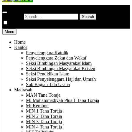
Kementerian Agama Kabupaten Tana Toraja
Indonesia Hebat Bersama Umat
Search for:
Menu
Home
Kantor
Penyelenggara Katolik
Penyelenggara Zakat dan Wakaf
Seksi Bimbingan Masyarakat Islam
Seksi Bimbingan Masyarakat Kristen
Seksi Pendidikan Islam
Seksi Penyelenggara Haji dan Umrah
Sub Bagian Tata Usaha
Madrasah
MAN Tana Toraja
MI Muhammadiyah Plus 1 Tana Toraja
MI Rembon
MIN 1 Tana Toraja
MIN 2 Tana Toraja
MIN 3 Tana Toraja
MIN 4 Tana Toraja