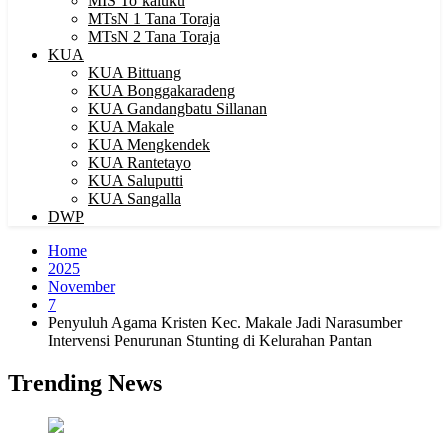
MIS To’kaluku
MTsN 1 Tana Toraja
MTsN 2 Tana Toraja
KUA
KUA Bittuang
KUA Bonggakaradeng
KUA Gandangbatu Sillanan
KUA Makale
KUA Mengkendek
KUA Rantetayo
KUA Saluputti
KUA Sangalla
DWP
Home
2025
November
7
Penyuluh Agama Kristen Kec. Makale Jadi Narasumber
Intervensi Penurunan Stunting di Kelurahan Pantan
Trending News