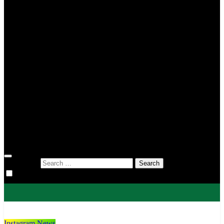
MIN 2 Tana Toraja
MIN 3 Tana Toraja
MIN 4 Tana Toraja
MIS To’kaluku
MTsN 1 Tana Toraja
MTsN 2 Tana Toraja
KUA
KUA Bittuang
KUA Bonggakaradeng
KUA Gandangbatu Sillanan
KUA Makale
KUA Mengkendek
KUA Rantetayo
KUA Saluputti
KUA Sangalla
DWP
Search for:
Instagram News