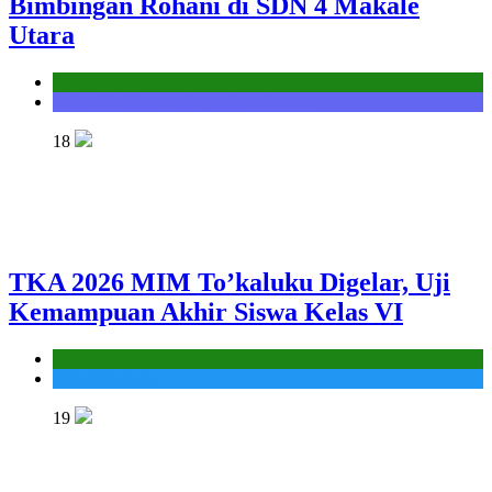
Bimbingan Rohani di SDN 4 Makale
Utara
Kantor
Seksi Bimbingan Masyarakat Kristen
18
TKA 2026 MIM To’kaluku Digelar, Uji
Kemampuan Akhir Siswa Kelas VI
Kantor
MIS To'kaluku
19