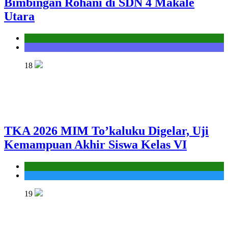
Bimbingan Rohani di SDN 4 Makale
Utara
Kantor
Seksi Bimbingan Masyarakat Kristen
18
TKA 2026 MIM To’kaluku Digelar, Uji
Kemampuan Akhir Siswa Kelas VI
Kantor
MIS To'kaluku
19