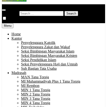
Kementerian Agama Kabupaten Tana Toraja
Indonesia Hebat Bersama Umat
Search for:
Menu
Home
Kantor
Penyelenggara Katolik
Penyelenggara Zakat dan Wakaf
Seksi Bimbingan Masyarakat Islam
Seksi Bimbingan Masyarakat Kristen
Seksi Pendidikan Islam
Seksi Penyelenggara Haji dan Umrah
Sub Bagian Tata Usaha
Madrasah
MAN Tana Toraja
MI Muhammadiyah Plus 1 Tana Toraja
MI Rembon
MIN 1 Tana Toraja
MIN 2 Tana Toraja
MIN 3 Tana Toraja
MIN 4 Tana Toraja