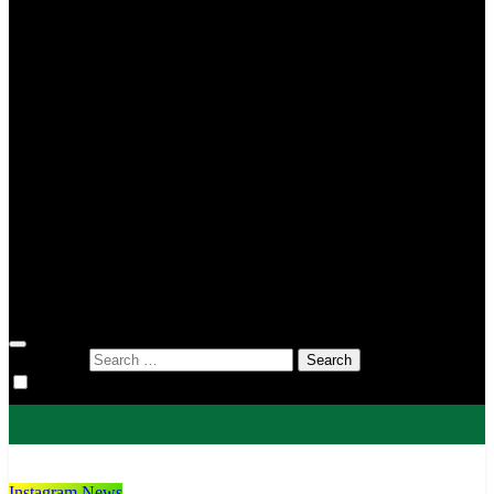
MIN 2 Tana Toraja
MIN 3 Tana Toraja
MIN 4 Tana Toraja
MIS To’kaluku
MTsN 1 Tana Toraja
MTsN 2 Tana Toraja
KUA
KUA Bittuang
KUA Bonggakaradeng
KUA Gandangbatu Sillanan
KUA Makale
KUA Mengkendek
KUA Rantetayo
KUA Saluputti
KUA Sangalla
DWP
Search for:
Instagram News