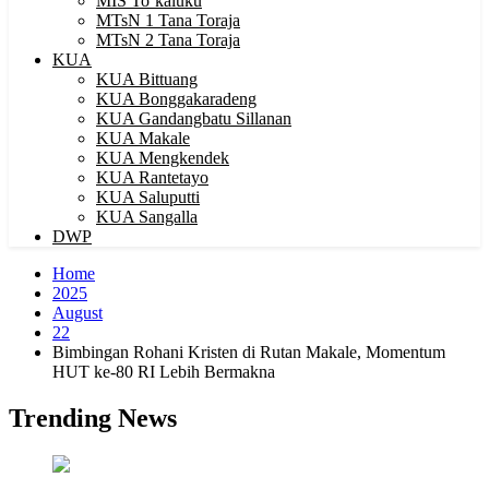
MIS To’kaluku
MTsN 1 Tana Toraja
MTsN 2 Tana Toraja
KUA
KUA Bittuang
KUA Bonggakaradeng
KUA Gandangbatu Sillanan
KUA Makale
KUA Mengkendek
KUA Rantetayo
KUA Saluputti
KUA Sangalla
DWP
Home
2025
August
22
Bimbingan Rohani Kristen di Rutan Makale, Momentum
HUT ke-80 RI Lebih Bermakna
Trending News