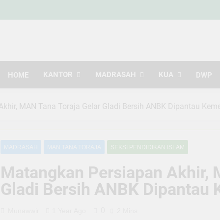
Kemen
Indonesia Hebat Bersama Uma
Kabupa
KANTOR
MADRASAH
KUA
HOME
DWP
khir, MAN Tana Toraja Gelar Gladi Bersih ANBK Dipantau Kem
MADRASAH
MAN TANA TORAJA
SEKSI PENDIDIKAN ISLAM
Matangkan Persiapan Akhir, 
Gladi Bersih ANBK Dipantau
0
Munawwir
1 Year Ago
2 Mins