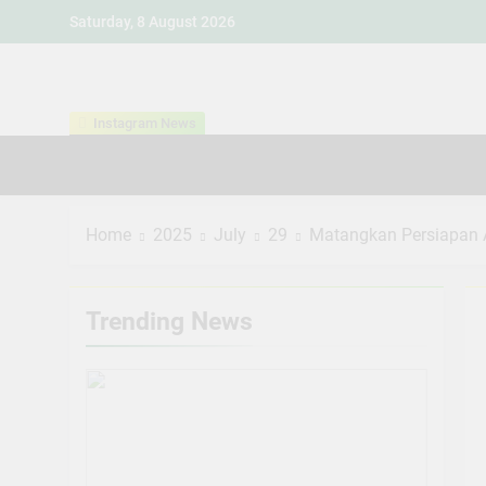
Skip
Saturday, 8 August 2026
to
content
Instagram News
Home
2025
July
29
Matangkan Persiapan A
Trending News