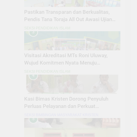
Pastikan Transparan dan Berkualitas,
Pendis Tana Toraja All Out Awasi Ujian
Madrasah
SEKSI PENDIDIKAN ISLAM
3
Visitasi Akreditasi MTs Roni Uluway,
Wujud Komitmen Nyata Menuju
Madrasah Unggul dan Berdaya Saing
SEKSI PENDIDIKAN ISLAM
4
Kasi Bimas Kristen Dorong Penyuluh
Perluas Pelayanan dan Perkuat
Kolaborasi
SEKSI BIMBINGAN MASYARAKAT KRISTEN
5