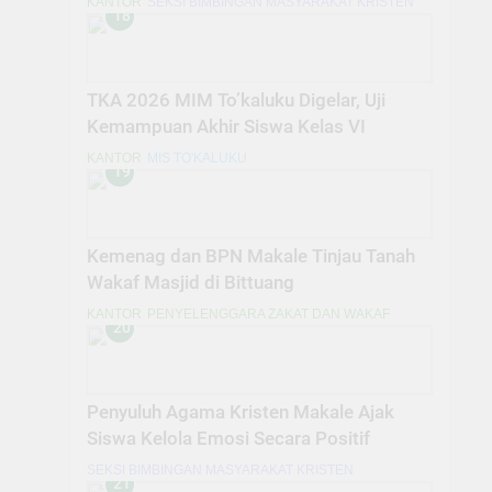
KANTOR
SEKSI BIMBINGAN MASYARAKAT KRISTEN
18
TKA 2026 MIM To’kaluku Digelar, Uji
Kemampuan Akhir Siswa Kelas VI
KANTOR
MIS TO'KALUKU
19
Kemenag dan BPN Makale Tinjau Tanah
Wakaf Masjid di Bittuang
KANTOR
PENYELENGGARA ZAKAT DAN WAKAF
20
Penyuluh Agama Kristen Makale Ajak
Siswa Kelola Emosi Secara Positif
SEKSI BIMBINGAN MASYARAKAT KRISTEN
21