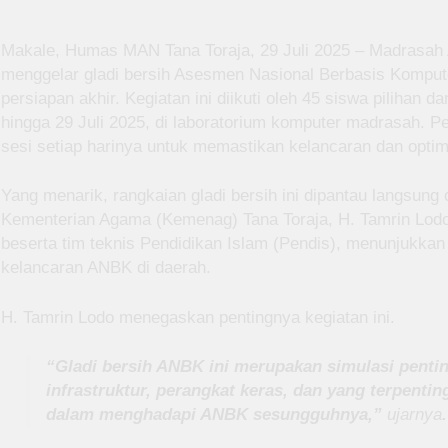
Makale, Humas MAN Tana Toraja, 29 Juli 2025 – Madrasah A
menggelar gladi bersih Asesmen Nasional Berbasis Komput
persiapan akhir. Kegiatan ini diikuti oleh 45 siswa pilihan 
hingga 29 Juli 2025, di laboratorium komputer madrasah. Pel
sesi setiap harinya untuk memastikan kelancaran dan opti
Yang menarik, rangkaian gladi bersih ini dipantau langsung 
Kementerian Agama (Kemenag) Tana Toraja, H. Tamrin Lodo
beserta tim teknis Pendidikan Islam (Pendis), menunjuk
kelancaran ANBK di daerah.
H. Tamrin Lodo menegaskan pentingnya kegiatan ini.
“Gladi bersih ANBK ini merupakan simulasi penti
infrastruktur, perangkat keras, dan yang terpentin
dalam menghadapi ANBK sesungguhnya,”
ujarnya