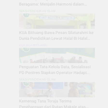
Beragama: Menjalin Harmoni dalam
Keberagaman untuk Memperkuat
SEKSI PENDIDIKAN ISLAM
12
Kebangsaan
KUA Bittuang Bawa Pesan Silaturahmi ke
Dunia Pendidikan Lewat Halal Bi Halal
SMPN 01 Bittuang
KUA
KUA BITTUANG
13
Penguatan Tata Kelola Data, Sosialisasi
PD Pontren Siapkan Operator Hadapi
BAP EMIS
SEKSI PENDIDIKAN ISLAM
14
Kemenag Tana Toraja Terima
Penghargaan dari Rutan Makale atas