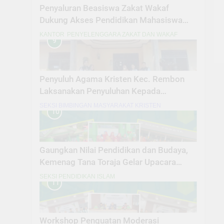
Penyaluran Beasiswa Zakat Wakaf
Dukung Akses Pendidikan Mahasiswa
Mustahiq
KANTOR
PENYELENGGARA ZAKAT DAN WAKAF
9
Penyuluh Agama Kristen Kec. Rembon
Laksanakan Penyuluhan Kepada
Kelompok Lanjut Usia dan Penyandang
SEKSI BIMBINGAN MASYARAKAT KRISTEN
10
Disabilitas
Gaungkan Nilai Pendidikan dan Budaya,
Kemenag Tana Toraja Gelar Upacara
Hardiknas 2026 Serentak
SEKSI PENDIDIKAN ISLAM
11
Workshop Penguatan Moderasi