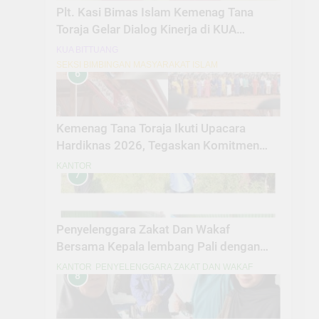
Plt. Kasi Bimas Islam Kemenag Tana
Toraja Gelar Dialog Kinerja di KUA
Bittuang
KUA BITTUANG
SEKSI BIMBINGAN MASYARAKAT ISLAM
6
Kemenag Tana Toraja Ikuti Upacara
Hardiknas 2026, Tegaskan Komitmen
Pendidikan Bermutu untuk Semua
KANTOR
7
Penyelenggara Zakat Dan Wakaf
Bersama Kepala lembang Pali dengan
Nasir MelaksanakanPeninjauan Lokasi
KANTOR
PENYELENGGARA ZAKAT DAN WAKAF
8
Tanah Wakaf Masjid Amal Bakti Pali
Dalam penyesuaian titik Lokasi secara
fisik