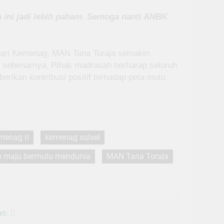
ih ini jadi lebih paham. Semoga nanti ANBK
 dari Kemenag, MAN Tana Toraja semakin
 sebenarnya. Pihak madrasah berharap seluruh
ikan kontribusi positif terhadap peta mutu
menag ri
kemenag sulsel
 maju bermutu mendunia
MAN Tana Toraja
xt: