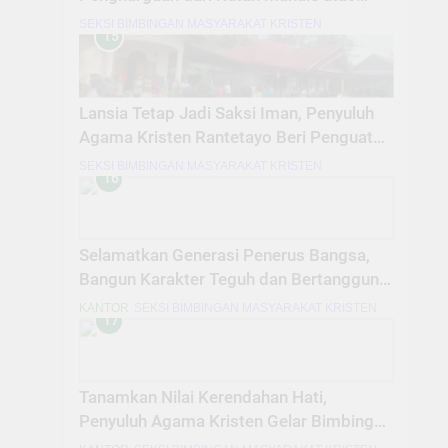
Dedikasi Pembinaan Warga Binaan
SEKSI BIMBINGAN MASYARAKAT KRISTEN
15
Lansia Tetap Jadi Saksi Iman, Penyuluh
Agama Kristen Rantetayo Beri Penguatan
Rohani
SEKSI BIMBINGAN MASYARAKAT KRISTEN
16
Selamatkan Generasi Penerus Bangsa,
Bangun Karakter Teguh dan Bertanggung
Jawab dalam Masa Muda
KANTOR
SEKSI BIMBINGAN MASYARAKAT KRISTEN
17
Tanamkan Nilai Kerendahan Hati,
Penyuluh Agama Kristen Gelar Bimbingan
Rohani di SDN 4 Makale Utara