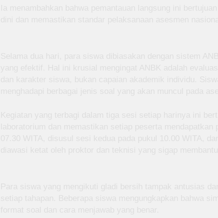
Ia menambahkan bahwa pemantauan langsung ini bertujuan u
dini dan memastikan standar pelaksanaan asesmen nasional
Selama dua hari, para siswa dibiasakan dengan sistem ANB
yang efektif. Hal ini krusial mengingat ANBK adalah evalu
dan karakter siswa, bukan capaian akademik individu. Siswa
menghadapi berbagai jenis soal yang akan muncul pada a
Kegiatan yang terbagi dalam tiga sesi setiap harinya ini b
laboratorium dan memastikan setiap peserta mendapatkan p
07.30 WITA, disusul sesi kedua pada pukul 10.00 WITA, dan
diawasi ketat oleh proktor dan teknisi yang sigap membantu
Para siswa yang mengikuti gladi bersih tampak antusias d
setiap tahapan. Beberapa siswa mengungkapkan bahwa si
format soal dan cara menjawab yang benar.