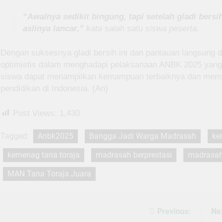
“Awalnya sedikit bingung, tapi setelah gladi bers
aslinya lancar,”
kata salah satu siswa peserta.
Dengan suksesnya gladi bersih ini dan pantauan langsung
optimistis dalam menghadapi pelaksanaan ANBK 2025 yang
siswa dapat menampilkan kemampuan terbaiknya dan member
pendidikan di Indonesia. (An)
Post Views:
1,430
Tagged:
Anbk2025
Bangga Jadi Warga Madrasah
ke
kemenag tana toraja
madrasah berprestasi
madrasah
MAN Tana Toraja Juara
Previous:
Ne
Post