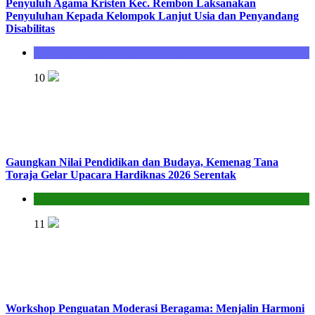
Penyuluh Agama Kristen Kec. Rembon Laksanakan
Penyuluhan Kepada Kelompok Lanjut Usia dan Penyandang
Disabilitas
Seksi Bimbingan Masyarakat Kristen
10
Gaungkan Nilai Pendidikan dan Budaya, Kemenag Tana
Toraja Gelar Upacara Hardiknas 2026 Serentak
Seksi Pendidikan Islam
11
Workshop Penguatan Moderasi Beragama: Menjalin Harmoni