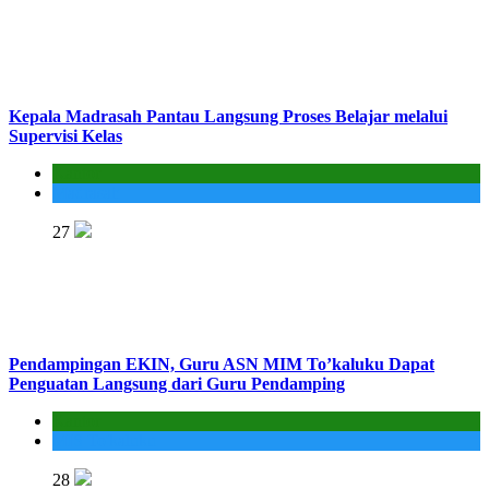
Kepala Madrasah Pantau Langsung Proses Belajar melalui
Supervisi Kelas
Kantor
Madrasah
27
Pendampingan EKIN, Guru ASN MIM To’kaluku Dapat
Penguatan Langsung dari Guru Pendamping
Kantor
MIS To'kaluku
28