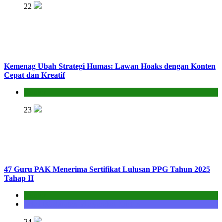
22
Kemenag Ubah Strategi Humas: Lawan Hoaks dengan Konten
Cepat dan Kreatif
Kantor
23
47 Guru PAK Menerima Sertifikat Lulusan PPG Tahun 2025
Tahap II
Kantor
Seksi Bimbingan Masyarakat Kristen
24