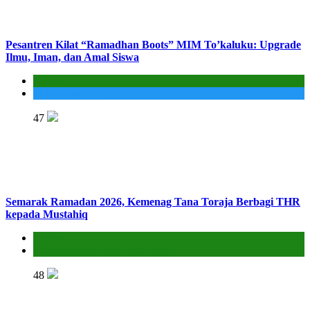
Pesantren Kilat “Ramadhan Boots” MIM To’kaluku: Upgrade
Ilmu, Iman, dan Amal Siswa
Kantor
MIS To'kaluku
47
Semarak Ramadan 2026, Kemenag Tana Toraja Berbagi THR
kepada Mustahiq
Kantor
Penyelenggara Zakat dan Wakaf
48