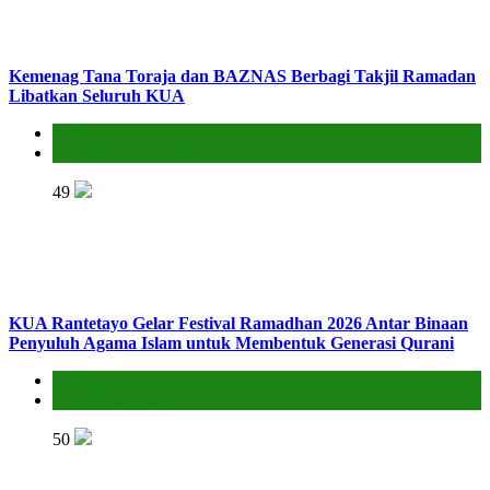
Kemenag Tana Toraja dan BAZNAS Berbagi Takjil Ramadan
Libatkan Seluruh KUA
Kantor
Penyelenggara Zakat dan Wakaf
49
KUA Rantetayo Gelar Festival Ramadhan 2026 Antar Binaan
Penyuluh Agama Islam untuk Membentuk Generasi Qurani
Kantor
KUA Rantetayo
50