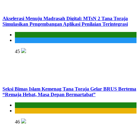
Akselerasi Menuju Madrasah Digital: MTsN 2 Tana Toraja
Simulasikan Pengembangan Aplikasi Penilaian Terintegrasi
Kantor
Madrasah
45
Seksi Bimas Islam Kemenag Tana Toraja Gelar BRUS Bertema
“Remaja Hebat, Masa Depan Bermartabat”
Kantor
Seksi Bimbingan Masyarakat Islam
46