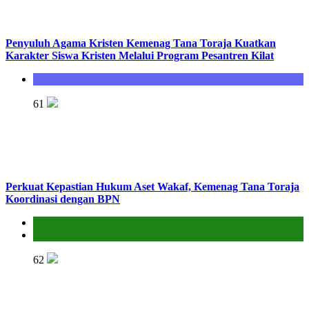
Penyuluh Agama Kristen Kemenag Tana Toraja Kuatkan
Karakter Siswa Kristen Melalui Program Pesantren Kilat
Seksi Bimbingan Masyarakat Kristen
61
Perkuat Kepastian Hukum Aset Wakaf, Kemenag Tana Toraja
Koordinasi dengan BPN
Kantor
Penyelenggara Zakat dan Wakaf
62