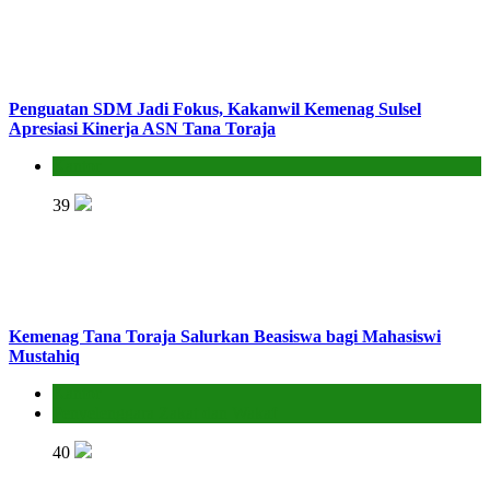
Penguatan SDM Jadi Fokus, Kakanwil Kemenag Sulsel
Apresiasi Kinerja ASN Tana Toraja
Kantor
39
Kemenag Tana Toraja Salurkan Beasiswa bagi Mahasiswi
Mustahiq
Kantor
Penyelenggara Zakat dan Wakaf
40