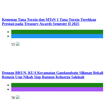
Kemenag Tana Toraja dan MTsN 1 Tana Toraja Torehkan
Prestasi pada Treasury Awards Semester II 2025
Kantor
Madrasah
55
Dengan BRUN, KUA Kecamatan Gandangbatu Sillanan Bekali
Remaja Usia Nikah Siap Bangun Keluarga Sakinah
Kantor
KUA Gandangbatu Sillanan
56