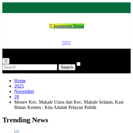
Skip
to
content
Instagram News
Kementerian
Indonesia Hebat Bersama Umat
Agama
Kabupaten
Search
for:
Tana Toraja
Home
2025
November
28
Monev Kec. Makale Utara dan Kec. Makale Selatan, Kasi
Bimas Kristen : Kita Adalah Pelayan Publik
Trending News