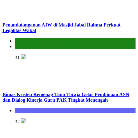
Penandatanganan AIW di Masjid Jabal Rahma Perkuat
Legalitas Wakaf
Kantor
Penyelenggara Zakat dan Wakaf
31
Bimas Kristen Kemenag Tana Toraja Gelar Pembinaan ASN
dan Dialog Kinerja Guru PAK Tingkat Menengah
Seksi Bimbingan Masyarakat Kristen
32