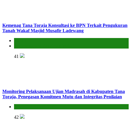
Kemenag Tana Toraja Konsultasi ke BPN Terkait Pengukuran
Tanah Wakaf Masjid Musafir Ladewang
Kantor
Penyelenggara Zakat dan Wakaf
41
Monitoring Pelaksanaan Ujian Madrasah di Kabupaten Tana
Toraja, Penegasan Komitmen Mutu dan Integritas Penilaian
Seksi Pendidikan Islam
42