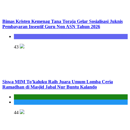
Bimas Kristen Kemenag Tana Toraja Gelar Sosialisasi Juknis
Pembayaran Insentif Guru Non ASN Tahun 2026
Seksi Bimbingan Masyarakat Kristen
43
Siswa MIM To’kaluku Raih Juara Umum Lomba Ceria
Ramadhan di Masjid Jabal Nur Buntu Kalando
Kantor
MIS To'kaluku
44