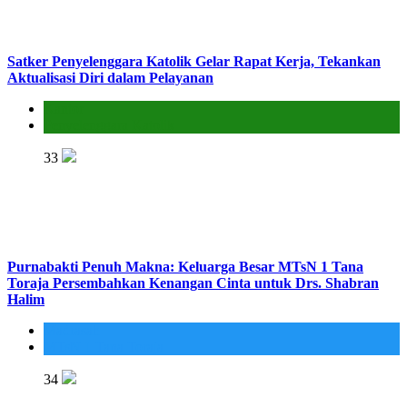
Satker Penyelenggara Katolik Gelar Rapat Kerja, Tekankan
Aktualisasi Diri dalam Pelayanan
Kantor
Penyelenggara Katolik
33
Purnabakti Penuh Makna: Keluarga Besar MTsN 1 Tana
Toraja Persembahkan Kenangan Cinta untuk Drs. Shabran
Halim
Madrasah
MTsN 1 Tana Toraja
34