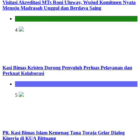
Visitasi Akreditasi MTs Roni Uluway, Wujud Komitmen Nyata
Menuju Madrasah Unggul dan Berdaya Saing
Seksi Pendidikan Islam
4
Kasi Bimas Kristen Dorong Penyuluh Perluas Pelayanan dan
Perkuat Kolaborasi
Seksi Bimbingan Masyarakat Kristen
5
Plt. Kasi Bimas Islam Kemenag Tana Toraja Gelar Dialog
Kinerja di KUA Bittuang