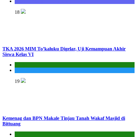
Seksi Bimbingan Masyarakat Kristen
18
TKA 2026 MIM To’kaluku Digelar, Uji Kemampuan Akhir
Siswa Kelas VI
Kantor
MIS To'kaluku
19
Kemenag dan BPN Makale Tinjau Tanah Wakaf Masjid di
Bittuang
Kantor