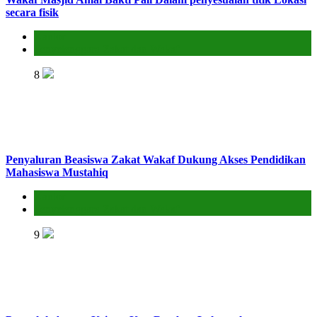
secara fisik
Kantor
Penyelenggara Zakat dan Wakaf
8
Penyaluran Beasiswa Zakat Wakaf Dukung Akses Pendidikan
Mahasiswa Mustahiq
Kantor
Penyelenggara Zakat dan Wakaf
9