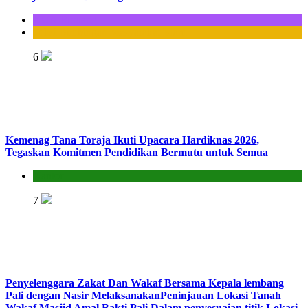
KUA Bittuang
Seksi Bimbingan Masyarakat Islam
6
Kemenag Tana Toraja Ikuti Upacara Hardiknas 2026,
Tegaskan Komitmen Pendidikan Bermutu untuk Semua
Kantor
7
Penyelenggara Zakat Dan Wakaf Bersama Kepala lembang
Pali dengan Nasir MelaksanakanPeninjauan Lokasi Tanah
Wakaf Masjid Amal Bakti Pali Dalam penyesuaian titik Lokasi