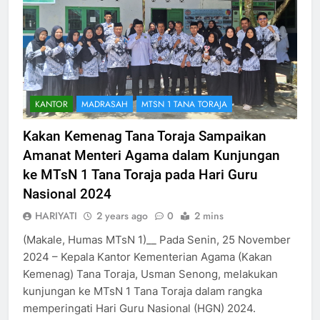
545
KANTOR
MADRASAH
MTSN 1 TANA TORAJA
Kemenag Tana Toraja Gelar
Workshop Kehumasan
Kakan Kemenag Tana Toraja Sampaikan
KANTOR
MTSN 1 TANA TORAJA
Amanat Menteri Agama dalam Kunjungan
ke MTsN 1 Tana Toraja pada Hari Guru
546
Nasional 2024
Buka Workshop Kehumasan
HARIYATI
2 years ago
0
2 mins
Kemenag Tana Toraja, Usman
Senong: Mari kita bangun citra
(Makale, Humas MTsN 1)__ Pada Senin, 25 November
KANTOR
yang positif
2024 – Kepala Kantor Kementerian Agama (Kakan
Kemenag) Tana Toraja, Usman Senong, melakukan
547
kunjungan ke MTsN 1 Tana Toraja dalam rangka
Ka Kankemenag Tana Toraja
memperingati Hari Guru Nasional (HGN) 2024.
Hadiri Silaturahmi Bersama