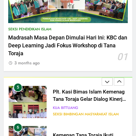
3
Visitasi Akreditasi MTs Roni
Uluway, Wujud Komitmen Nyata
SEKSI PENDIDIKAN ISLAM
Menuju Madrasah Unggul dan
SEKSI PENDIDIKAN ISLAM
Berdaya Saing
Madrasah Masa Depan Dimulai Hari Ini: KBC dan
Deep Learning Jadi Fokus Workshop di Tana
4
Toraja
01
Kasi Bimas Kristen Dorong
Penyuluh Perluas Pelayanan dan
3 months ago
Perkuat Kolaborasi
SEKSI BIMBINGAN MASYARAKAT KRISTEN
5
Plt. Kasi Bimas Islam Kemenag
Tana Toraja Gelar Dialog Kinerja
di KUA Bittuang
KUA BITTUANG
SEKSI BIMBINGAN MASYARAKAT ISLAM
6
Kemenag Tana Toraja Ikuti