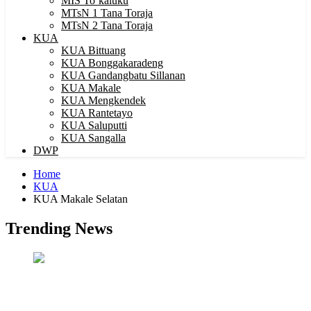
MIS To’kaluku
MTsN 1 Tana Toraja
MTsN 2 Tana Toraja
KUA
KUA Bittuang
KUA Bonggakaradeng
KUA Gandangbatu Sillanan
KUA Makale
KUA Mengkendek
KUA Rantetayo
KUA Saluputti
KUA Sangalla
DWP
Home
KUA
KUA Makale Selatan
Trending News