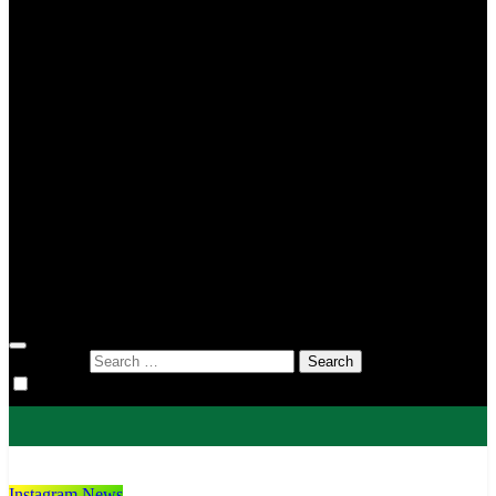
MIN 2 Tana Toraja
MIN 3 Tana Toraja
MIN 4 Tana Toraja
MIS To’kaluku
MTsN 1 Tana Toraja
MTsN 2 Tana Toraja
KUA
KUA Bittuang
KUA Bonggakaradeng
KUA Gandangbatu Sillanan
KUA Makale
KUA Mengkendek
KUA Rantetayo
KUA Saluputti
KUA Sangalla
DWP
Search for:
Instagram News