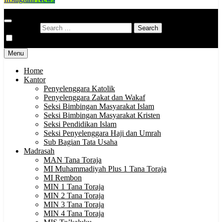
Kementerian Agama Kabupaten Tana Toraja
Indonesia Hebat Bersama Umat
Search for:
Menu
Home
Kantor
Penyelenggara Katolik
Penyelenggara Zakat dan Wakaf
Seksi Bimbingan Masyarakat Islam
Seksi Bimbingan Masyarakat Kristen
Seksi Pendidikan Islam
Seksi Penyelenggara Haji dan Umrah
Sub Bagian Tata Usaha
Madrasah
MAN Tana Toraja
MI Muhammadiyah Plus 1 Tana Toraja
MI Rembon
MIN 1 Tana Toraja
MIN 2 Tana Toraja
MIN 3 Tana Toraja
MIN 4 Tana Toraja