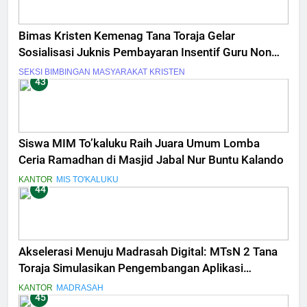
Bimas Kristen Kemenag Tana Toraja Gelar
Sosialisasi Juknis Pembayaran Insentif Guru Non
ASN Tahun 2026
SEKSI BIMBINGAN MASYARAKAT KRISTEN
43
Siswa MIM To’kaluku Raih Juara Umum Lomba
Ceria Ramadhan di Masjid Jabal Nur Buntu Kalando
KANTOR
MIS TO'KALUKU
44
Akselerasi Menuju Madrasah Digital: MTsN 2 Tana
Toraja Simulasikan Pengembangan Aplikasi
Penilaian Terintegrasi
KANTOR
MADRASAH
45