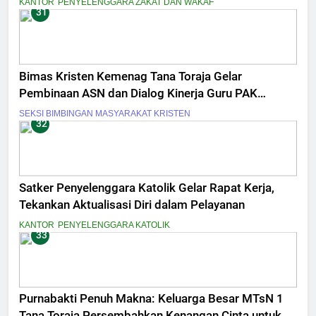
KANTOR
PENYELENGGARA ZAKAT DAN WAKAF
31
Bimas Kristen Kemenag Tana Toraja Gelar
Pembinaan ASN dan Dialog Kinerja Guru PAK
Tingkat Menengah
SEKSI BIMBINGAN MASYARAKAT KRISTEN
32
Satker Penyelenggara Katolik Gelar Rapat Kerja,
Tekankan Aktualisasi Diri dalam Pelayanan
KANTOR
PENYELENGGARA KATOLIK
33
Purnabakti Penuh Makna: Keluarga Besar MTsN 1
Tana Toraja Persembahkan Kenangan Cinta untuk