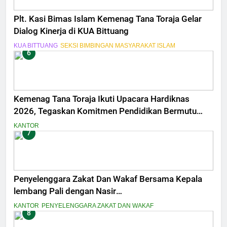
Plt. Kasi Bimas Islam Kemenag Tana Toraja Gelar
Dialog Kinerja di KUA Bittuang
KUA BITTUANG
SEKSI BIMBINGAN MASYARAKAT ISLAM
6
Kemenag Tana Toraja Ikuti Upacara Hardiknas
2026, Tegaskan Komitmen Pendidikan Bermutu
untuk Semua
KANTOR
7
Penyelenggara Zakat Dan Wakaf Bersama Kepala
lembang Pali dengan Nasir
MelaksanakanPeninjauan Lokasi Tanah Wakaf
KANTOR
PENYELENGGARA ZAKAT DAN WAKAF
8
Masjid Amal Bakti Pali Dalam penyesuaian titik