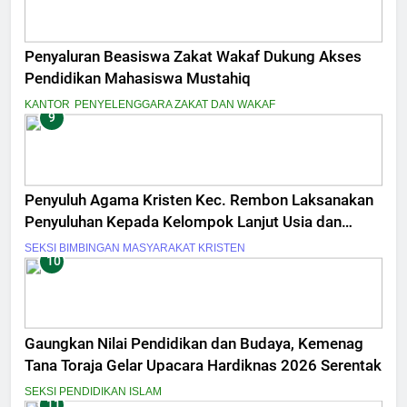
Lokasi secara fisik
Penyaluran Beasiswa Zakat Wakaf Dukung Akses
Pendidikan Mahasiswa Mustahiq
KANTOR
PENYELENGGARA ZAKAT DAN WAKAF
9
Penyuluh Agama Kristen Kec. Rembon Laksanakan
Penyuluhan Kepada Kelompok Lanjut Usia dan
Penyandang Disabilitas
SEKSI BIMBINGAN MASYARAKAT KRISTEN
10
Gaungkan Nilai Pendidikan dan Budaya, Kemenag
Tana Toraja Gelar Upacara Hardiknas 2026 Serentak
SEKSI PENDIDIKAN ISLAM
11