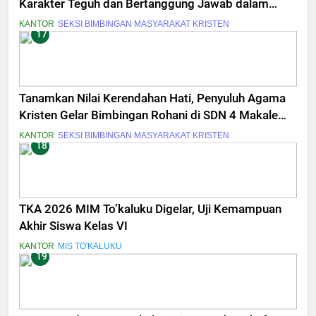
Karakter Teguh dan Bertanggung Jawab dalam
Masa Muda
KANTOR
SEKSI BIMBINGAN MASYARAKAT KRISTEN
17
Tanamkan Nilai Kerendahan Hati, Penyuluh Agama
Kristen Gelar Bimbingan Rohani di SDN 4 Makale
Utara
KANTOR
SEKSI BIMBINGAN MASYARAKAT KRISTEN
18
TKA 2026 MIM To’kaluku Digelar, Uji Kemampuan
Akhir Siswa Kelas VI
KANTOR
MIS TO'KALUKU
19