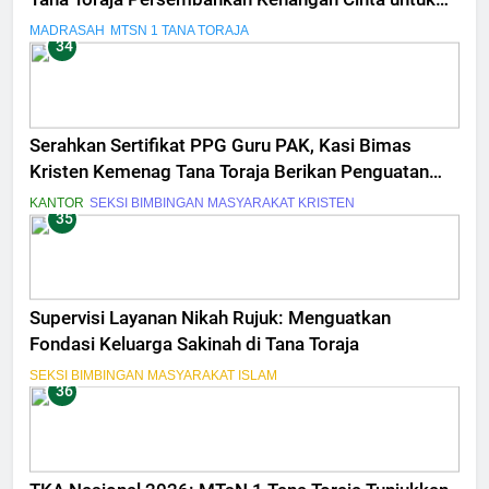
Drs. Shabran Halim
MADRASAH
MTSN 1 TANA TORAJA
34
Serahkan Sertifikat PPG Guru PAK, Kasi Bimas
Kristen Kemenag Tana Toraja Berikan Penguatan
Profesionalime dan Peningkatan Kompetensi
KANTOR
SEKSI BIMBINGAN MASYARAKAT KRISTEN
35
Supervisi Layanan Nikah Rujuk: Menguatkan
Fondasi Keluarga Sakinah di Tana Toraja
SEKSI BIMBINGAN MASYARAKAT ISLAM
36