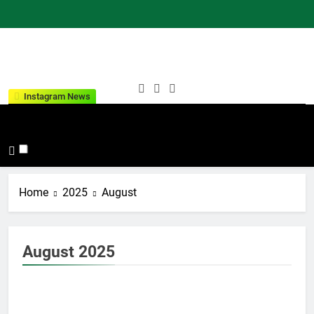
Skip
to
content
Kementeria
Indonesia Hebat Bersama
Instagram News
Agama
Umat
Kabupaten
Tana Toraja
Home
2025
August
August 2025