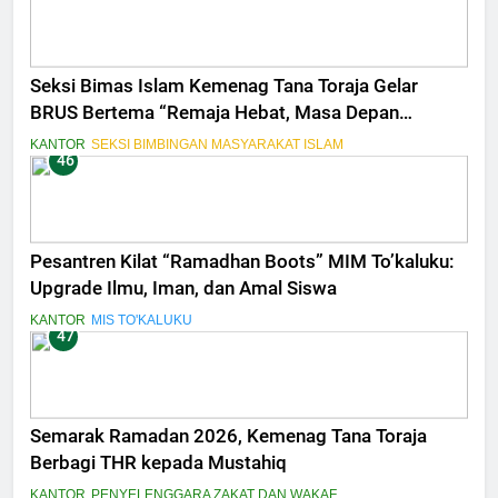
Seksi Bimas Islam Kemenag Tana Toraja Gelar
BRUS Bertema “Remaja Hebat, Masa Depan
Bermartabat”
KANTOR
SEKSI BIMBINGAN MASYARAKAT ISLAM
46
Pesantren Kilat “Ramadhan Boots” MIM To’kaluku:
Upgrade Ilmu, Iman, dan Amal Siswa
KANTOR
MIS TO'KALUKU
47
Semarak Ramadan 2026, Kemenag Tana Toraja
Berbagi THR kepada Mustahiq
KANTOR
PENYELENGGARA ZAKAT DAN WAKAF