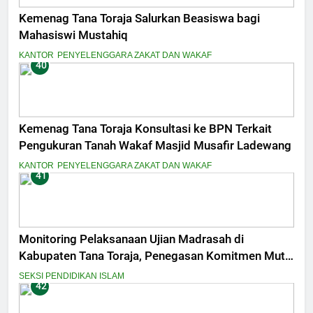
Kemenag Tana Toraja Salurkan Beasiswa bagi
Mahasiswi Mustahiq
KANTOR
PENYELENGGARA ZAKAT DAN WAKAF
40
Kemenag Tana Toraja Konsultasi ke BPN Terkait
Pengukuran Tanah Wakaf Masjid Musafir Ladewang
KANTOR
PENYELENGGARA ZAKAT DAN WAKAF
41
Monitoring Pelaksanaan Ujian Madrasah di
Kabupaten Tana Toraja, Penegasan Komitmen Mutu
dan Integritas Penilaian
SEKSI PENDIDIKAN ISLAM
42