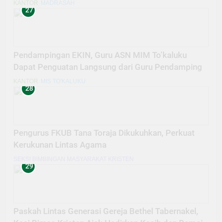
KANTOR
MADRASAH
27
Pendampingan EKIN, Guru ASN MIM To’kaluku
Dapat Penguatan Langsung dari Guru Pendamping
KANTOR
MIS TO'KALUKU
28
Pengurus FKUB Tana Toraja Dikukuhkan, Perkuat
Kerukunan Lintas Agama
SEKSI BIMBINGAN MASYARAKAT KRISTEN
29
Paskah Lintas Generasi Gereja Bethel Tabernakel,