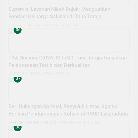
Supervisi Layanan Nikah Rujuk: Menguatkan
Fondasi Keluarga Sakinah di Tana Toraja
SEKSI BIMBINGAN MASYARAKAT ISLAM
36
TKA Nasional 2026: MTsN 1 Tana Toraja Tunjukkan
Pelaksanaan Tertib dan Berkualitas
MADRASAH
MTSN 1 TANA TORAJA
37
Beri Dukungan Spritual, Penyuluh Lintas Agama
Berikan Pendampingan Rohani di RSUD Lakipadada
KANTOR
SEKSI BIMBINGAN MASYARAKAT KRISTEN
38