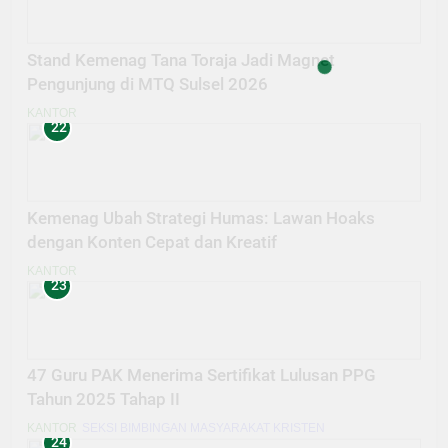
Stand Kemenag Tana Toraja Jadi Magnet
Pengunjung di MTQ Sulsel 2026
KANTOR
22
Kemenag Ubah Strategi Humas: Lawan Hoaks
dengan Konten Cepat dan Kreatif
KANTOR
23
47 Guru PAK Menerima Sertifikat Lulusan PPG
Tahun 2025 Tahap II
KANTOR
SEKSI BIMBINGAN MASYARAKAT KRISTEN
24