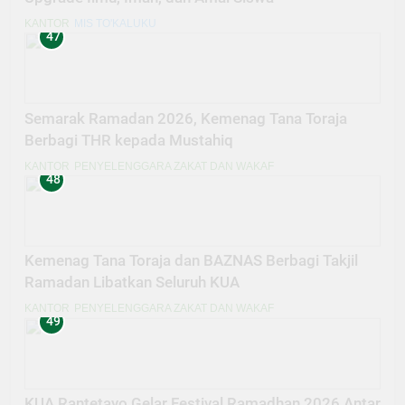
KANTOR
MIS TO'KALUKU
47
Semarak Ramadan 2026, Kemenag Tana Toraja
Berbagi THR kepada Mustahiq
KANTOR
PENYELENGGARA ZAKAT DAN WAKAF
48
Kemenag Tana Toraja dan BAZNAS Berbagi Takjil
Ramadan Libatkan Seluruh KUA
KANTOR
PENYELENGGARA ZAKAT DAN WAKAF
49
KUA Rantetayo Gelar Festival Ramadhan 2026 Antar