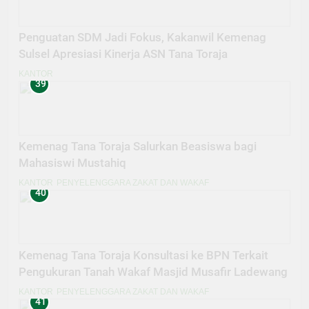
Penguatan SDM Jadi Fokus, Kakanwil Kemenag
Sulsel Apresiasi Kinerja ASN Tana Toraja
KANTOR
39
Kemenag Tana Toraja Salurkan Beasiswa bagi
Mahasiswi Mustahiq
KANTOR
PENYELENGGARA ZAKAT DAN WAKAF
40
Kemenag Tana Toraja Konsultasi ke BPN Terkait
Pengukuran Tanah Wakaf Masjid Musafir Ladewang
KANTOR
PENYELENGGARA ZAKAT DAN WAKAF
41