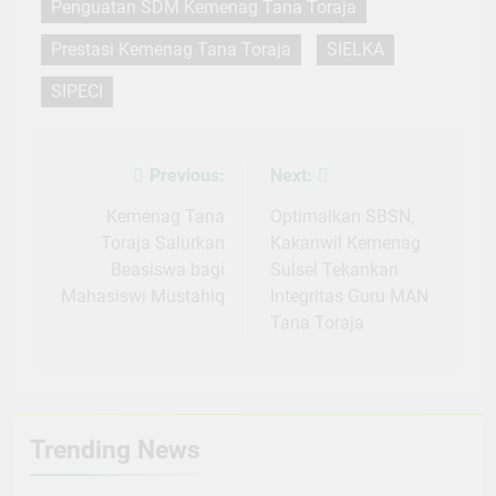
Penguatan SDM Kemenag Tana Toraja
Prestasi Kemenag Tana Toraja
SIELKA
SIPECI
Previous:
Next:
Post
navigation
Kemenag Tana
Optimalkan SBSN,
Toraja Salurkan
Kakanwil Kemenag
Beasiswa bagi
Sulsel Tekankan
Mahasiswi Mustahiq
Integritas Guru MAN
Tana Toraja
Trending News