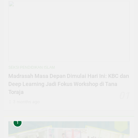
SEKSI PENDIDIKAN ISLAM
Madrasah Masa Depan Dimulai Hari Ini: KBC dan
Deep Learning Jadi Fokus Workshop di Tana
Toraja
01
3 months ago
1