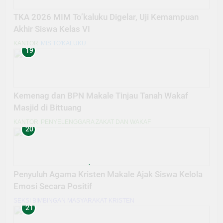
TKA 2026 MIM To’kaluku Digelar, Uji Kemampuan
Akhir Siswa Kelas VI
KANTOR
MIS TO'KALUKU
19
Kemenag dan BPN Makale Tinjau Tanah Wakaf
Masjid di Bittuang
KANTOR
PENYELENGGARA ZAKAT DAN WAKAF
20
Penyuluh Agama Kristen Makale Ajak Siswa Kelola
Emosi Secara Positif
SEKSI BIMBINGAN MASYARAKAT KRISTEN
21