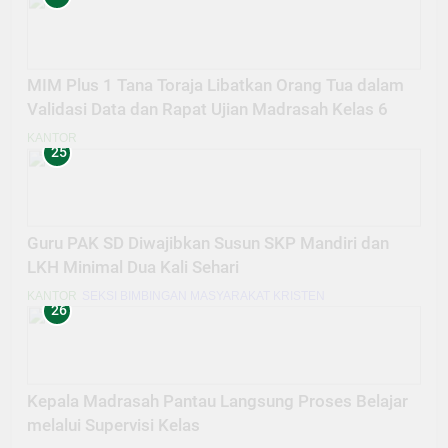
MIM Plus 1 Tana Toraja Libatkan Orang Tua dalam
Validasi Data dan Rapat Ujian Madrasah Kelas 6
KANTOR
25
Guru PAK SD Diwajibkan Susun SKP Mandiri dan
LKH Minimal Dua Kali Sehari
KANTOR
SEKSI BIMBINGAN MASYARAKAT KRISTEN
26
Kepala Madrasah Pantau Langsung Proses Belajar
melalui Supervisi Kelas