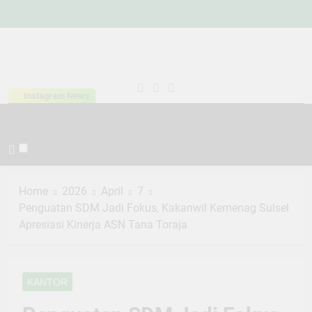
Skip
to
content
Kementeria
Indonesia Hebat Bersama
Instagram News
Agama
Umat
Kabupaten
Tana Toraja
Home
2026
April
7
Penguatan SDM Jadi Fokus, Kakanwil Kemenag Sulsel
Apresiasi Kinerja ASN Tana Toraja
KANTOR