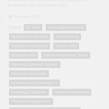
berdampak bagi masyarakat. (AP)
Post Views:
2,582
Tagged:
Ali Yafid
Aminuddin Kemenag
Apresiasi kinerja ASN
asn kemenag
Digitalisasi Kemenag
Disiplin ASN
integritas ASN
Kakanwil Kemenag Sulsel
Kemenag Sulawesi Selatan
kemenag tana toraja
kerukunan umat beragama
Kunjungan Kakanwil
moderasi beragama
Pelayanan keagamaan