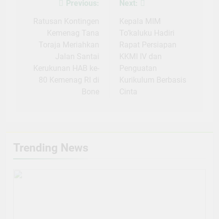
Previous:
Next:
Post
navigation
Ratusan Kontingen
Kepala MIM
Kemenag Tana
To’kaluku Hadiri
Toraja Meriahkan
Rapat Persiapan
Jalan Santai
KKMI IV dan
Kerukunan HAB ke-
Penguatan
80 Kemenag RI di
Kurikulum Berbasis
Bone
Cinta
Trending News