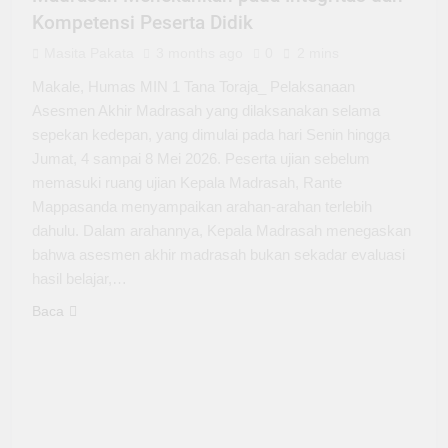
Kompetensi Peserta Didik
Masita Pakata
3 months ago
0
2 mins
Makale, Humas MIN 1 Tana Toraja_ Pelaksanaan
Asesmen Akhir Madrasah yang dilaksanakan selama
sepekan kedepan, yang dimulai pada hari Senin hingga
Jumat, 4 sampai 8 Mei 2026. Peserta ujian sebelum
memasuki ruang ujian Kepala Madrasah, Rante
Mappasanda menyampaikan arahan-arahan terlebih
dahulu. Dalam arahannya, Kepala Madrasah menegaskan
bahwa asesmen akhir madrasah bukan sekadar evaluasi
hasil belajar,…
Baca