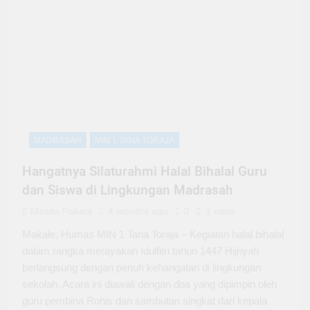
MADRASAH
MIN 1 TANA TORAJA
Hangatnya Silaturahmi Halal Bihalal Guru
dan Siswa di Lingkungan Madrasah
Masita Pakata
4 months ago
0
1 mins
Makale, Humas MIN 1 Tana Toraja – Kegiatan halal bihalal
dalam rangka merayakan Idulfitri tahun 1447 Hijriyah
berlangsung dengan penuh kehangatan di lingkungan
sekolah. Acara ini diawali dengan doa yang dipimpin oleh
guru pembina Rohis dan sambutan singkat dari kepala