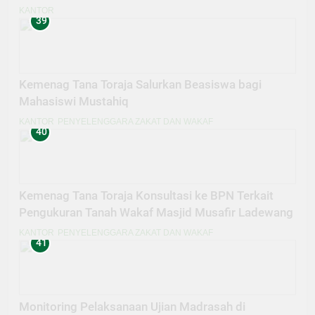
KANTOR
39
Kemenag Tana Toraja Salurkan Beasiswa bagi
Mahasiswi Mustahiq
KANTOR
PENYELENGGARA ZAKAT DAN WAKAF
40
Kemenag Tana Toraja Konsultasi ke BPN Terkait
Pengukuran Tanah Wakaf Masjid Musafir Ladewang
KANTOR
PENYELENGGARA ZAKAT DAN WAKAF
41
Monitoring Pelaksanaan Ujian Madrasah di