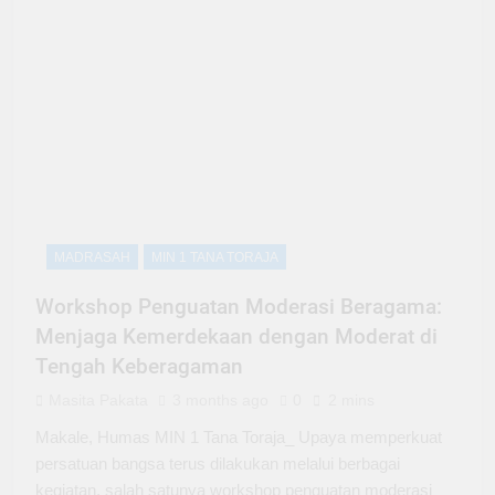
MADRASAH
MIN 1 TANA TORAJA
Workshop Penguatan Moderasi Beragama:
Menjaga Kemerdekaan dengan Moderat di
Tengah Keberagaman
Masita Pakata
3 months ago
0
2 mins
Makale, Humas MIN 1 Tana Toraja_ Upaya memperkuat
persatuan bangsa terus dilakukan melalui berbagai
kegiatan, salah satunya workshop penguatan moderasi