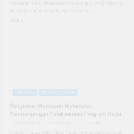
Madrasah. Halal bihalal bersama para guru yang digelar di
pelataran madrasah pada pagi hari Senin,…
Baca
MADRASAH
MIN 1 TANA TORAJA
Pengawas Madrasah Melakukan
Pendampingan Pelaksanaan Program Kerja
Masita Pakata
6 months ago
0
2 mins
Makale, Humas MIN 1 Tana Toraja_ Pengawas Madrasah