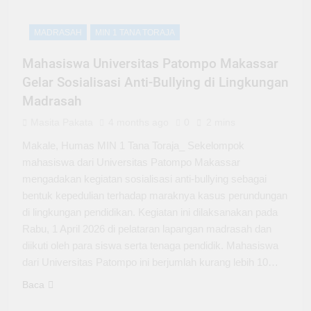
MADRASAH
MIN 1 TANA TORAJA
Mahasiswa Universitas Patompo Makassar
Gelar Sosialisasi Anti-Bullying di Lingkungan
Madrasah
Masita Pakata
4 months ago
0
2 mins
Makale, Humas MIN 1 Tana Toraja_ Sekelompok
mahasiswa dari Universitas Patompo Makassar
mengadakan kegiatan sosialisasi anti-bullying sebagai
bentuk kepedulian terhadap maraknya kasus perundungan
di lingkungan pendidikan. Kegiatan ini dilaksanakan pada
Rabu, 1 April 2026 di pelataran lapangan madrasah dan
diikuti oleh para siswa serta tenaga pendidik. Mahasiswa
dari Universitas Patompo ini berjumlah kurang lebih 10…
Baca