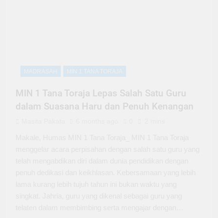
MADRASAH
MIN 1 TANA TORAJA
MIN 1 Tana Toraja Lepas Salah Satu Guru
dalam Suasana Haru dan Penuh Kenangan
Masita Pakata
6 months ago
0
2 mins
Makale, Humas MIN 1 Tana Toraja_ MIN 1 Tana Toraja
menggelar acara perpisahan dengan salah satu guru yang
telah mengabdikan diri dalam dunia pendidikan dengan
penuh dedikasi dan keikhlasan. Kebersamaan yang lebih
lama kurang lebih tujuh tahun ini bukan waktu yang
singkat. Jahria, guru yang dikenal sebagai guru yang
telaten dalam membimbing serta mengajar dengan…