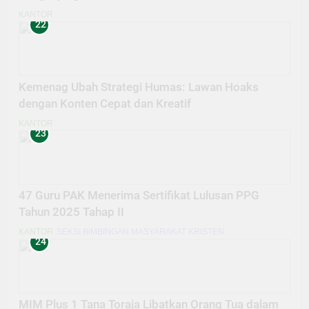
KANTOR
22
Kemenag Ubah Strategi Humas: Lawan Hoaks
dengan Konten Cepat dan Kreatif
KANTOR
23
47 Guru PAK Menerima Sertifikat Lulusan PPG
Tahun 2025 Tahap II
KANTOR
SEKSI BIMBINGAN MASYARAKAT KRISTEN
24
MIM Plus 1 Tana Toraja Libatkan Orang Tua dalam