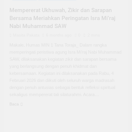
Mempererat Ukhuwah, Zikir dan Sarapan
Bersama Meriahkan Peringatan Isra Mi’raj
Nabi Muhammad SAW
Masita Pakata
6 months ago
0
2 mins
Makale, Humas MIN 1 Tana Toraja_ Dalam rangka
memperingati peristiwa agung Isra Mi’raj Nabi Muhammad
SAW, dilaksanakan kegiatan zikir dan sarapan bersama
yang berlangsung dengan penuh khidmat dan
kebersamaan. Kegiatan ini dilaksanakan pada Rabu, 4
Februari 2026 dan diikuti oleh seluruh warga madrasah
dengan penuh antusias sebagai bentuk refleksi spiritual
sekaligus mempererat tali silaturahmi. Acara…
Baca