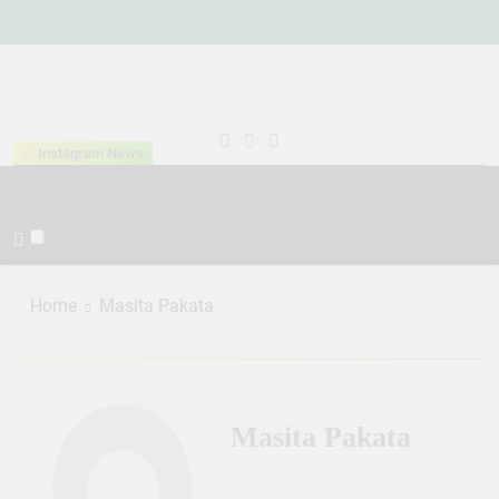
Skip
to
content
Kementeria
Indonesia Hebat Bersama
Instagram News
Agama
Umat
Kabupaten
Tana Toraja
Home
Masita Pakata
Masita Pakata