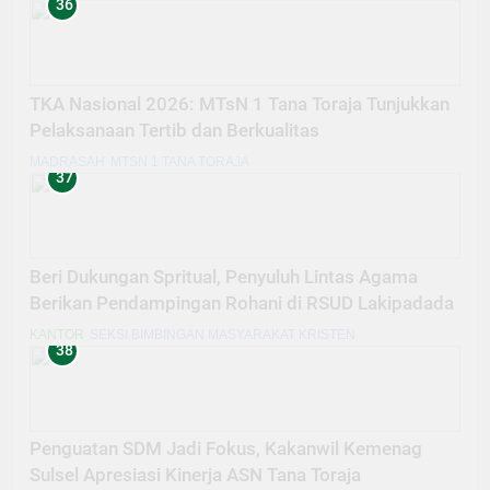
36
TKA Nasional 2026: MTsN 1 Tana Toraja Tunjukkan
Pelaksanaan Tertib dan Berkualitas
MADRASAH
MTSN 1 TANA TORAJA
37
Beri Dukungan Spritual, Penyuluh Lintas Agama
Berikan Pendampingan Rohani di RSUD Lakipadada
KANTOR
SEKSI BIMBINGAN MASYARAKAT KRISTEN
38
Penguatan SDM Jadi Fokus, Kakanwil Kemenag
Sulsel Apresiasi Kinerja ASN Tana Toraja