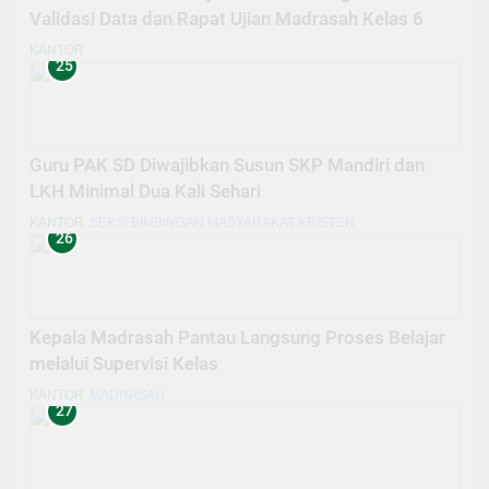
Validasi Data dan Rapat Ujian Madrasah Kelas 6
KANTOR
25
Guru PAK SD Diwajibkan Susun SKP Mandiri dan
LKH Minimal Dua Kali Sehari
KANTOR
SEKSI BIMBINGAN MASYARAKAT KRISTEN
26
Kepala Madrasah Pantau Langsung Proses Belajar
melalui Supervisi Kelas
KANTOR
MADRASAH
27