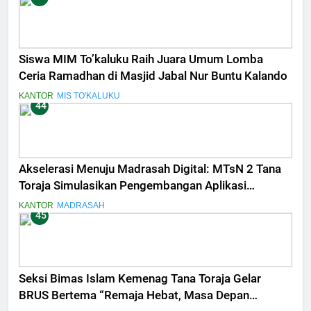
Siswa MIM To’kaluku Raih Juara Umum Lomba
Ceria Ramadhan di Masjid Jabal Nur Buntu Kalando
KANTOR
MIS TO'KALUKU
44
Akselerasi Menuju Madrasah Digital: MTsN 2 Tana
Toraja Simulasikan Pengembangan Aplikasi
Penilaian Terintegrasi
KANTOR
MADRASAH
45
Seksi Bimas Islam Kemenag Tana Toraja Gelar
BRUS Bertema “Remaja Hebat, Masa Depan