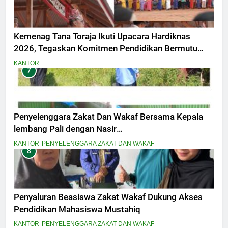
Kemenag Tana Toraja Ikuti Upacara Hardiknas
2026, Tegaskan Komitmen Pendidikan Bermutu
untuk Semua
KANTOR
7
Penyelenggara Zakat Dan Wakaf Bersama Kepala
lembang Pali dengan Nasir
MelaksanakanPeninjauan Lokasi Tanah Wakaf
KANTOR
PENYELENGGARA ZAKAT DAN WAKAF
8
Masjid Amal Bakti Pali Dalam penyesuaian titik
Lokasi secara fisik
Penyaluran Beasiswa Zakat Wakaf Dukung Akses
Pendidikan Mahasiswa Mustahiq
KANTOR
PENYELENGGARA ZAKAT DAN WAKAF