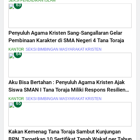
SEKSI PENDIDIKAN ISLAM
63
Penyuluh Agama Kristen Sang-Sangallaran Gelar
Pembinaan Karakter di SMA Negeri 4 Tana Toraja
KANTOR
SEKSI BIMBINGAN MASYARAKAT KRISTEN
64
Aku Bisa Bertahan : Penyuluh Agama Kristen Ajak
Siswa SMAN I Tana Toraja Miliki Respons Resiliensi
Tantangan di Era Digital
KANTOR
SEKSI BIMBINGAN MASYARAKAT KRISTEN
65
Kakan Kemenag Tana Toraja Sambut Kunjungan
BPN, Targetkan 10 Sertifikat Tanah Wakaf per Tahun