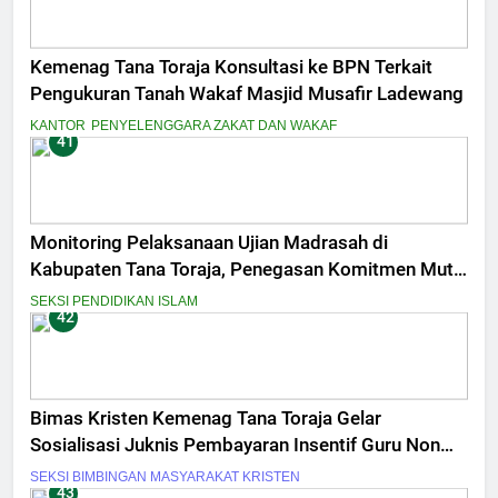
Kemenag Tana Toraja Konsultasi ke BPN Terkait
Pengukuran Tanah Wakaf Masjid Musafir Ladewang
KANTOR
PENYELENGGARA ZAKAT DAN WAKAF
41
Monitoring Pelaksanaan Ujian Madrasah di
Kabupaten Tana Toraja, Penegasan Komitmen Mutu
dan Integritas Penilaian
SEKSI PENDIDIKAN ISLAM
42
Bimas Kristen Kemenag Tana Toraja Gelar
Sosialisasi Juknis Pembayaran Insentif Guru Non
ASN Tahun 2026
SEKSI BIMBINGAN MASYARAKAT KRISTEN
43