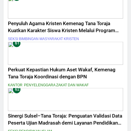
Penyuluh Agama Kristen Kemenag Tana Toraja
Kuatkan Karakter Siswa Kristen Melalui Program
Pesantren Kilat
SEKSI BIMBINGAN MASYARAKAT KRISTEN
61
Perkuat Kepastian Hukum Aset Wakaf, Kemenag
Tana Toraja Koordinasi dengan BPN
KANTOR
PENYELENGGARA ZAKAT DAN WAKAF
62
Sinergi Sulsel–Tana Toraja: Penguatan Validasi Data
Peserta Ujian Madrasah demi Layanan Pendidikan
Berkualitas