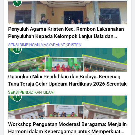
9
Penyuluh Agama Kristen Kec. Rembon Laksanakan
Penyuluhan Kepada Kelompok Lanjut Usia dan
Penyandang Disabilitas
SEKSI BIMBINGAN MASYARAKAT KRISTEN
10
Gaungkan Nilai Pendidikan dan Budaya, Kemenag
Tana Toraja Gelar Upacara Hardiknas 2026 Serentak
SEKSI PENDIDIKAN ISLAM
11
Workshop Penguatan Moderasi Beragama: Menjalin
Harmoni dalam Keberagaman untuk Memperkuat