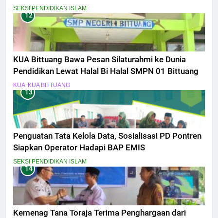
Kebangsaan
SEKSI PENDIDIKAN ISLAM
12
KUA Bittuang Bawa Pesan Silaturahmi ke Dunia
Pendidikan Lewat Halal Bi Halal SMPN 01 Bittuang
KUA
KUA BITTUANG
13
Penguatan Tata Kelola Data, Sosialisasi PD Pontren
Siapkan Operator Hadapi BAP EMIS
SEKSI PENDIDIKAN ISLAM
14
Kemenag Tana Toraja Terima Penghargaan dari