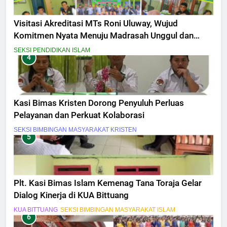
Visitasi Akreditasi MTs Roni Uluway, Wujud
Komitmen Nyata Menuju Madrasah Unggul dan
Berdaya Saing
SEKSI PENDIDIKAN ISLAM
4
Kasi Bimas Kristen Dorong Penyuluh Perluas
Pelayanan dan Perkuat Kolaborasi
SEKSI BIMBINGAN MASYARAKAT KRISTEN
5
Plt. Kasi Bimas Islam Kemenag Tana Toraja Gelar
Dialog Kinerja di KUA Bittuang
KUA BITTUANG
SEKSI BIMBINGAN MASYARAKAT ISLAM
6