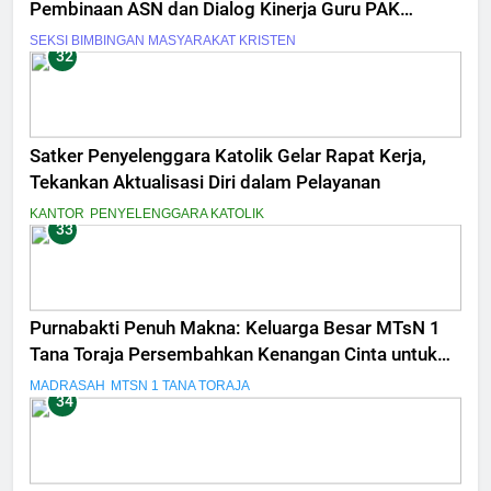
Pembinaan ASN dan Dialog Kinerja Guru PAK
Tingkat Menengah
SEKSI BIMBINGAN MASYARAKAT KRISTEN
32
Satker Penyelenggara Katolik Gelar Rapat Kerja,
Tekankan Aktualisasi Diri dalam Pelayanan
KANTOR
PENYELENGGARA KATOLIK
33
Purnabakti Penuh Makna: Keluarga Besar MTsN 1
Tana Toraja Persembahkan Kenangan Cinta untuk
Drs. Shabran Halim
MADRASAH
MTSN 1 TANA TORAJA
34