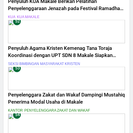
Penyuluh KUA Makale Berikan Pelatihan
Penyelenggaraan Jenazah pada Festival Ramadhan
MAN Tana Toraja
KUA
KUA MAKALE
52
Penyuluh Agama Kristen Kemenag Tana Toraja
Koordinasi dengan UPT SDN 8 Makale Siapkan
Bimbingan Rohani
SEKSI BIMBINGAN MASYARAKAT KRISTEN
53
Penyelenggara Zakat dan Wakaf Dampingi Mustahiq
Penerima Modal Usaha di Makale
KANTOR
PENYELENGGARA ZAKAT DAN WAKAF
54