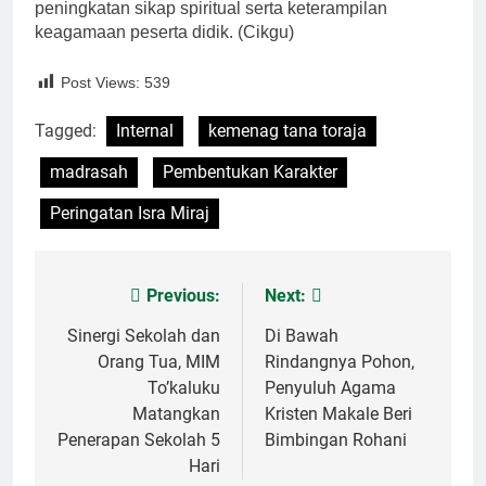
peningkatan sikap spiritual serta keterampilan
keagamaan peserta didik. (Cikgu)
Post Views:
539
Tagged:
Internal
kemenag tana toraja
madrasah
Pembentukan Karakter
Peringatan Isra Miraj
Previous:
Next:
Post
navigation
Sinergi Sekolah dan
Di Bawah
Orang Tua, MIM
Rindangnya Pohon,
To’kaluku
Penyuluh Agama
Matangkan
Kristen Makale Beri
Penerapan Sekolah 5
Bimbingan Rohani
Hari