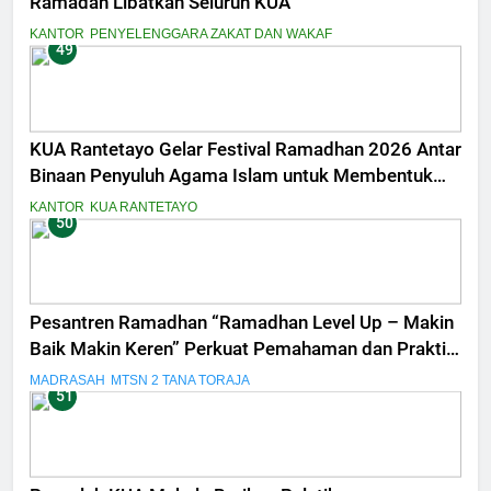
Ramadan Libatkan Seluruh KUA
KANTOR
PENYELENGGARA ZAKAT DAN WAKAF
49
KUA Rantetayo Gelar Festival Ramadhan 2026 Antar
Binaan Penyuluh Agama Islam untuk Membentuk
Generasi Qurani
KANTOR
KUA RANTETAYO
50
Pesantren Ramadhan “Ramadhan Level Up – Makin
Baik Makin Keren” Perkuat Pemahaman dan Praktik
Ibadah Siswa MTsN 2 Tana Toraja
MADRASAH
MTSN 2 TANA TORAJA
51