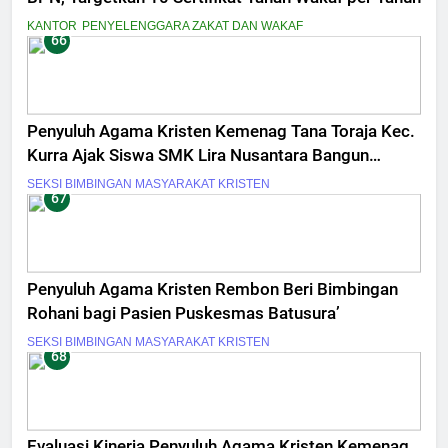
KANTOR
PENYELENGGARA ZAKAT DAN WAKAF
66
Penyuluh Agama Kristen Kemenag Tana Toraja Kec.
Kurra Ajak Siswa SMK Lira Nusantara Bangun
Motivasi Diri
SEKSI BIMBINGAN MASYARAKAT KRISTEN
67
Penyuluh Agama Kristen Rembon Beri Bimbingan
Rohani bagi Pasien Puskesmas Batusura’
SEKSI BIMBINGAN MASYARAKAT KRISTEN
68
Evaluasi Kinerja Penyuluh Agama Kristen Kemenag