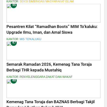
Bermartabat”
KANTOR
SEKSI BIMBINGAN MASYARAKAT ISLAM
46
Pesantren Kilat “Ramadhan Boots” MIM To’kaluku:
Upgrade Ilmu, Iman, dan Amal Siswa
KANTOR
MIS TO'KALUKU
47
Semarak Ramadan 2026, Kemenag Tana Toraja
Berbagi THR kepada Mustahiq
KANTOR
PENYELENGGARA ZAKAT DAN WAKAF
48
Kemenag Tana Toraja dan BAZNAS Berbagi Takjil