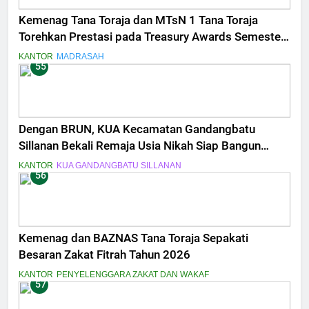
Kemenag Tana Toraja dan MTsN 1 Tana Toraja
Torehkan Prestasi pada Treasury Awards Semester
II 2025
KANTOR
MADRASAH
55
Dengan BRUN, KUA Kecamatan Gandangbatu
Sillanan Bekali Remaja Usia Nikah Siap Bangun
Keluarga Sakinah
KANTOR
KUA GANDANGBATU SILLANAN
56
Kemenag dan BAZNAS Tana Toraja Sepakati
Besaran Zakat Fitrah Tahun 2026
KANTOR
PENYELENGGARA ZAKAT DAN WAKAF
57