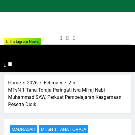
Skip
to
content
Kementeria
Indonesia Hebat Bersama
Instagram News
Agama
Umat
Kabupaten
Tana Toraja
Home
2026
February
2
MTsN 1 Tana Toraja Peringati Isra Mi‘raj Nabi
Muhammad SAW, Perkuat Pembelajaran Keagamaan
Peserta Didik
MADRASAH
MTSN 1 TANA TORAJA