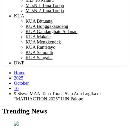
MIS To’kaluku
MTsN 1 Tana Toraja
MTsN 2 Tana Toraja
KUA
KUA Bittuang
KUA Bonggakaradeng
KUA Gandangbatu Sillanan
KUA Makale
KUA Mengkendek
KUA Rantetayo
KUA Saluputti
KUA Sangalla
DWP
Home
2025
October
10
9 Siswa MAN Tana Toraja Siap Adu Logika di
“MATHACTION 2025” UIN Palopo
Trending News