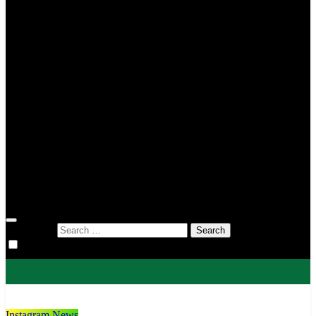
MIN 2 Tana Toraja
MIN 3 Tana Toraja
MIN 4 Tana Toraja
MIS To’kaluku
MTsN 1 Tana Toraja
MTsN 2 Tana Toraja
KUA
KUA Bittuang
KUA Bonggakaradeng
KUA Gandangbatu Sillanan
KUA Makale
KUA Mengkendek
KUA Rantetayo
KUA Saluputti
KUA Sangalla
DWP
Search for:
Instagram News