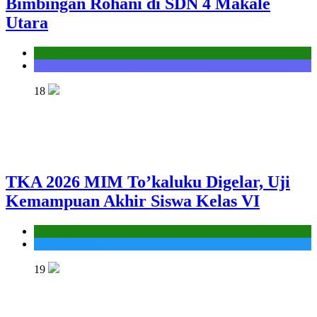
Bimbingan Rohani di SDN 4 Makale
Utara
Kantor
Seksi Bimbingan Masyarakat Kristen
18
TKA 2026 MIM To’kaluku Digelar, Uji
Kemampuan Akhir Siswa Kelas VI
Kantor
MIS To'kaluku
19