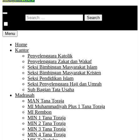
Kementerian Agama Kabupaten Tana Toraja
Indonesia Hebat Bersama Umat
Search for:
Menu
Home
Kantor
Penyelenggara Katolik
Penyelenggara Zakat dan Wakaf
Seksi Bimbingan Masyarakat Islam
Seksi Bimbingan Masyarakat Kristen
Seksi Pendidikan Islam
Seksi Penyelenggara Haji dan Umrah
Sub Bagian Tata Usaha
Madrasah
MAN Tana Toraja
MI Muhammadiyah Plus 1 Tana Toraja
MI Rembon
MIN 1 Tana Toraja
MIN 2 Tana Toraja
MIN 3 Tana Toraja
MIN 4 Tana Toraja