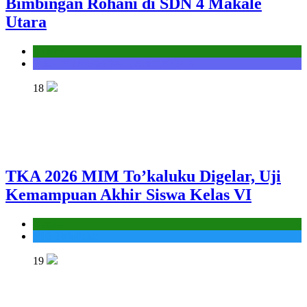
Bimbingan Rohani di SDN 4 Makale
Utara
Kantor
Seksi Bimbingan Masyarakat Kristen
18
TKA 2026 MIM To’kaluku Digelar, Uji
Kemampuan Akhir Siswa Kelas VI
Kantor
MIS To'kaluku
19