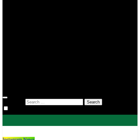
MIN 2 Tana Toraja
MIN 3 Tana Toraja
MIN 4 Tana Toraja
MIS To’kaluku
MTsN 1 Tana Toraja
MTsN 2 Tana Toraja
KUA
KUA Bittuang
KUA Bonggakaradeng
KUA Gandangbatu Sillanan
KUA Makale
KUA Mengkendek
KUA Rantetayo
KUA Saluputti
KUA Sangalla
DWP
Search for:
Instagram News