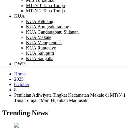
MIS To’kaluku
MTsN 1 Tana Toraja
MTsN 2 Tana Toraja
KUA
KUA Bittuang
KUA Bonggakaradeng
KUA Gandangbatu Sillanan
KUA Makale
KUA Mengkendek
KUA Rantetayo
KUA Saluputti
KUA Sangalla
DWP
Home
2025
October
8
Penilaian Adiwiyata Tingkat Kecamatan Makale di MTsN 1
Tana Toraja: “Mari Hijaukan Madrasah”
Trending News