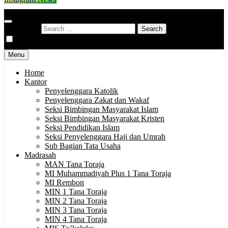
Kementerian Agama Kabupaten Tana Toraja
Indonesia Hebat Bersama Umat
Search for:
Menu
Home
Kantor
Penyelenggara Katolik
Penyelenggara Zakat dan Wakaf
Seksi Bimbingan Masyarakat Islam
Seksi Bimbingan Masyarakat Kristen
Seksi Pendidikan Islam
Seksi Penyelenggara Haji dan Umrah
Sub Bagian Tata Usaha
Madrasah
MAN Tana Toraja
MI Muhammadiyah Plus 1 Tana Toraja
MI Rembon
MIN 1 Tana Toraja
MIN 2 Tana Toraja
MIN 3 Tana Toraja
MIN 4 Tana Toraja