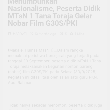
Menumbuhkan
Nasionalisme, Peserta Didik
MTsN 1 Tana Toraja Gelar
Nobar Film G30S/PKI
0
HARIYATI
10 Months Ago
1 Mins
(Makale, Humas MTsN 1)__Dalam rangka
memaknai peristiwa bersejarah yang terjadi pada
tanggal 30 September, peserta didik MTsN 1 Tana
Toraja melaksanakan kegiatan nonton bareng
(nobar) film G30S/PKI pada Selasa (30/9/2025).
Kegiatan ini difasilitasi oleh salah satu guru PKN,
Abd. Rahman.
Tidak hanya sekadar menonton, peserta didik juga