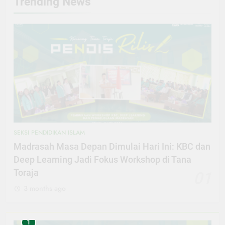
Trending News
SEKSI PENDIDIKAN ISLAM
Madrasah Masa Depan Dimulai Hari Ini: KBC dan
Deep Learning Jadi Fokus Workshop di Tana
Toraja
01
3 months ago
1