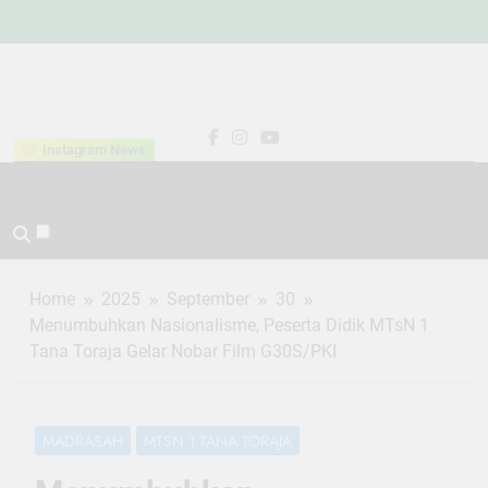
Skip
to
content
Kementeria
Indonesia Hebat Bersama
Instagram News
Agama
Umat
Kabupaten
Tana Toraja
Home
2025
September
30
Menumbuhkan Nasionalisme, Peserta Didik MTsN 1
Tana Toraja Gelar Nobar Film G30S/PKI
MADRASAH
MTSN 1 TANA TORAJA