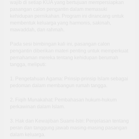
wajib di setiap KUA yang bertujuan mempersiapkan
pasangan calon pengantin dalam memasuki
kehidupan pernikahan. Program ini dirancang untuk
membentuk keluarga yang harmonis, sakinah,
mawaddah, dan rahmah.
Pada sesi bimbingan kali ini, pasangan calon
pengantin diberikan materi penting untuk memperkuat
pemahaman mereka tentang kehidupan berumah
tangga, meliputi:
1. Pengetahuan Agama: Prinsip-prinsip Islam sebagai
pedoman dalam membangun rumah tangga.
2. Fiqih Munakahat: Pembahasan hukum-hukum
perkawinan dalam Islam.
3. Hak dan Kewajiban Suami-Istri: Penjelasan tentang
peran dan tanggung jawab masing-masing pasangan
dalam keluarga.