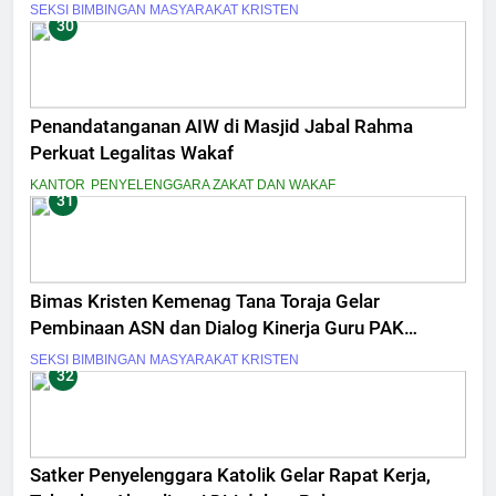
Sejahtera
SEKSI BIMBINGAN MASYARAKAT KRISTEN
30
Penandatanganan AIW di Masjid Jabal Rahma
Perkuat Legalitas Wakaf
KANTOR
PENYELENGGARA ZAKAT DAN WAKAF
31
Bimas Kristen Kemenag Tana Toraja Gelar
Pembinaan ASN dan Dialog Kinerja Guru PAK
Tingkat Menengah
SEKSI BIMBINGAN MASYARAKAT KRISTEN
32
Satker Penyelenggara Katolik Gelar Rapat Kerja,