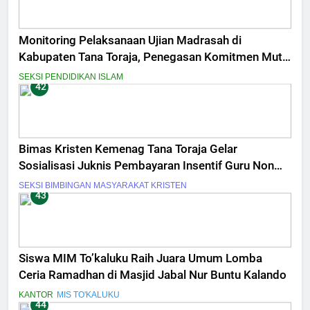
Monitoring Pelaksanaan Ujian Madrasah di
Kabupaten Tana Toraja, Penegasan Komitmen Mutu
dan Integritas Penilaian
SEKSI PENDIDIKAN ISLAM
42
Bimas Kristen Kemenag Tana Toraja Gelar
Sosialisasi Juknis Pembayaran Insentif Guru Non
ASN Tahun 2026
SEKSI BIMBINGAN MASYARAKAT KRISTEN
43
Siswa MIM To’kaluku Raih Juara Umum Lomba
Ceria Ramadhan di Masjid Jabal Nur Buntu Kalando
KANTOR
MIS TO'KALUKU
44