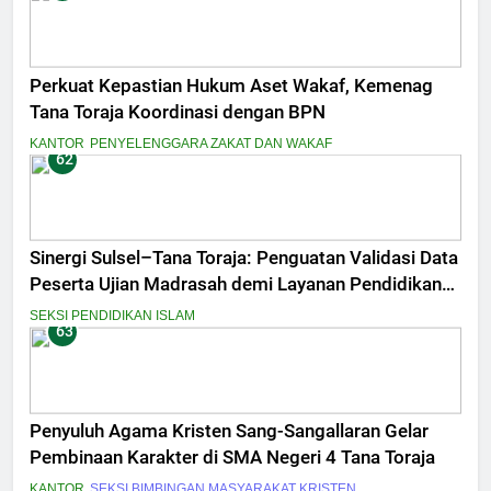
Perkuat Kepastian Hukum Aset Wakaf, Kemenag
Tana Toraja Koordinasi dengan BPN
KANTOR
PENYELENGGARA ZAKAT DAN WAKAF
62
Sinergi Sulsel–Tana Toraja: Penguatan Validasi Data
Peserta Ujian Madrasah demi Layanan Pendidikan
Berkualitas
SEKSI PENDIDIKAN ISLAM
63
Penyuluh Agama Kristen Sang-Sangallaran Gelar
Pembinaan Karakter di SMA Negeri 4 Tana Toraja
KANTOR
SEKSI BIMBINGAN MASYARAKAT KRISTEN