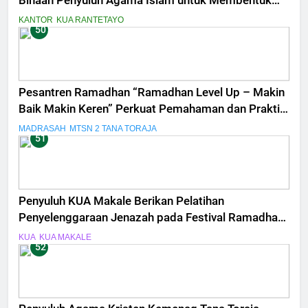
Binaan Penyuluh Agama Islam untuk Membentuk
Generasi Qurani
KANTOR
KUA RANTETAYO
50
Pesantren Ramadhan “Ramadhan Level Up – Makin
Baik Makin Keren” Perkuat Pemahaman dan Praktik
Ibadah Siswa MTsN 2 Tana Toraja
MADRASAH
MTSN 2 TANA TORAJA
51
Penyuluh KUA Makale Berikan Pelatihan
Penyelenggaraan Jenazah pada Festival Ramadhan
MAN Tana Toraja
KUA
KUA MAKALE
52