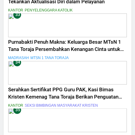
Tekankan Aktualisasi Diri dalam Pelayanan
KANTOR
PENYELENGGARA KATOLIK
33
Purnabakti Penuh Makna: Keluarga Besar MTsN 1
Tana Toraja Persembahkan Kenangan Cinta untuk
Drs. Shabran Halim
MADRASAH
MTSN 1 TANA TORAJA
34
Serahkan Sertifikat PPG Guru PAK, Kasi Bimas
Kristen Kemenag Tana Toraja Berikan Penguatan
Profesionalime dan Peningkatan Kompetensi
KANTOR
SEKSI BIMBINGAN MASYARAKAT KRISTEN
35