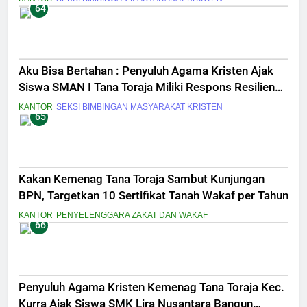
64
Aku Bisa Bertahan : Penyuluh Agama Kristen Ajak
Siswa SMAN I Tana Toraja Miliki Respons Resiliensi
Tantangan di Era Digital
KANTOR
SEKSI BIMBINGAN MASYARAKAT KRISTEN
65
Kakan Kemenag Tana Toraja Sambut Kunjungan
BPN, Targetkan 10 Sertifikat Tanah Wakaf per Tahun
KANTOR
PENYELENGGARA ZAKAT DAN WAKAF
66
Penyuluh Agama Kristen Kemenag Tana Toraja Kec.
Kurra Ajak Siswa SMK Lira Nusantara Bangun