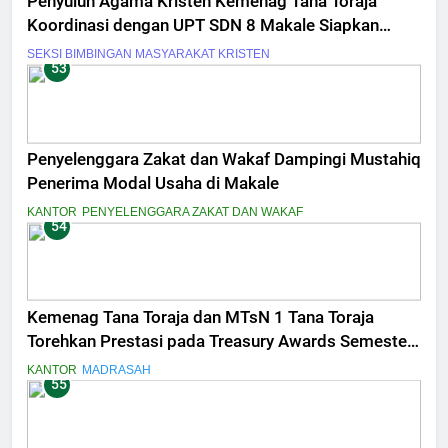
Penyuluh Agama Kristen Kemenag Tana Toraja
Koordinasi dengan UPT SDN 8 Makale Siapkan
Bimbingan Rohani
SEKSI BIMBINGAN MASYARAKAT KRISTEN
53
Penyelenggara Zakat dan Wakaf Dampingi Mustahiq
Penerima Modal Usaha di Makale
KANTOR
PENYELENGGARA ZAKAT DAN WAKAF
54
Kemenag Tana Toraja dan MTsN 1 Tana Toraja
Torehkan Prestasi pada Treasury Awards Semester
II 2025
KANTOR
MADRASAH
55