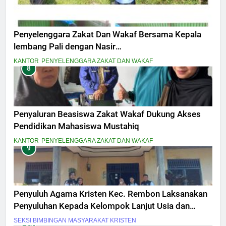
Penyelenggara Zakat Dan Wakaf Bersama Kepala
lembang Pali dengan Nasir
MelaksanakanPeninjauan Lokasi Tanah Wakaf
KANTOR
PENYELENGGARA ZAKAT DAN WAKAF
8
Masjid Amal Bakti Pali Dalam penyesuaian titik
Lokasi secara fisik
Penyaluran Beasiswa Zakat Wakaf Dukung Akses
Pendidikan Mahasiswa Mustahiq
KANTOR
PENYELENGGARA ZAKAT DAN WAKAF
9
Penyuluh Agama Kristen Kec. Rembon Laksanakan
Penyuluhan Kepada Kelompok Lanjut Usia dan
Penyandang Disabilitas
SEKSI BIMBINGAN MASYARAKAT KRISTEN