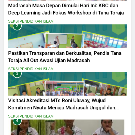
Madrasah Masa Depan Dimulai Hari Ini: KBC dan
Deep Learning Jadi Fokus Workshop di Tana Toraja
SEKSI PENDIDIKAN ISLAM
2
Pastikan Transparan dan Berkualitas, Pendis Tana
Toraja All Out Awasi Ujian Madrasah
SEKSI PENDIDIKAN ISLAM
3
Visitasi Akreditasi MTs Roni Uluway, Wujud
Komitmen Nyata Menuju Madrasah Unggul dan
Berdaya Saing
SEKSI PENDIDIKAN ISLAM
4