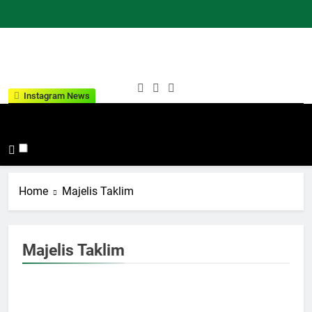
Skip
to
content
Kementeria
Indonesia Hebat Bersama
Instagram News
Agama
Umat
Kabupaten
Tana Toraja
Home
Majelis Taklim
Majelis Taklim