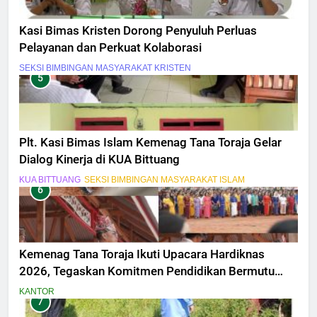
Kasi Bimas Kristen Dorong Penyuluh Perluas
Pelayanan dan Perkuat Kolaborasi
SEKSI BIMBINGAN MASYARAKAT KRISTEN
5
Plt. Kasi Bimas Islam Kemenag Tana Toraja Gelar
Dialog Kinerja di KUA Bittuang
KUA BITTUANG
SEKSI BIMBINGAN MASYARAKAT ISLAM
6
Kemenag Tana Toraja Ikuti Upacara Hardiknas
2026, Tegaskan Komitmen Pendidikan Bermutu
untuk Semua
KANTOR
7