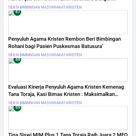
Motivasi Diri
SEKSI BIMBINGAN MASYARAKAT KRISTEN
67
Penyuluh Agama Kristen Rembon Beri Bimbingan
Rohani bagi Pasien Puskesmas Batusura’
SEKSI BIMBINGAN MASYARAKAT KRISTEN
68
Evaluasi Kinerja Penyuluh Agama Kristen Kemenag
Tana Toraja, Kasi Bimas Kristen : Maksimalkan
Kerja, Kerja Bukan Formalitas
SEKSI BIMBINGAN MASYARAKAT KRISTEN
69
Tiga Siswi MIM Plus 1 Tana Toraja Raih Juara 2 MFQ