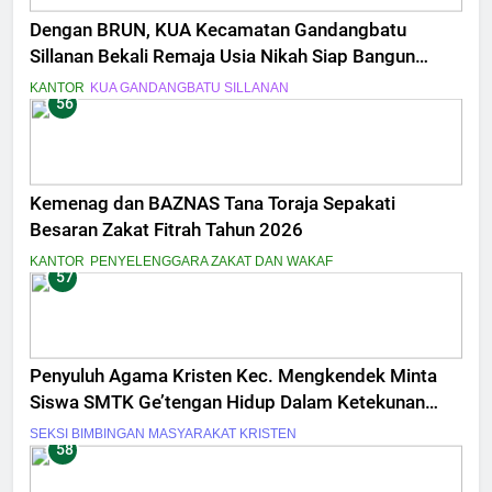
Dengan BRUN, KUA Kecamatan Gandangbatu
Sillanan Bekali Remaja Usia Nikah Siap Bangun
Keluarga Sakinah
KANTOR
KUA GANDANGBATU SILLANAN
56
Kemenag dan BAZNAS Tana Toraja Sepakati
Besaran Zakat Fitrah Tahun 2026
KANTOR
PENYELENGGARA ZAKAT DAN WAKAF
57
Penyuluh Agama Kristen Kec. Mengkendek Minta
Siswa SMTK Ge’tengan Hidup Dalam Ketekunan
Iman
SEKSI BIMBINGAN MASYARAKAT KRISTEN
58