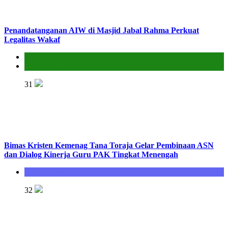
Penandatanganan AIW di Masjid Jabal Rahma Perkuat
Legalitas Wakaf
Kantor
Penyelenggara Zakat dan Wakaf
31
Bimas Kristen Kemenag Tana Toraja Gelar Pembinaan ASN
dan Dialog Kinerja Guru PAK Tingkat Menengah
Seksi Bimbingan Masyarakat Kristen
32