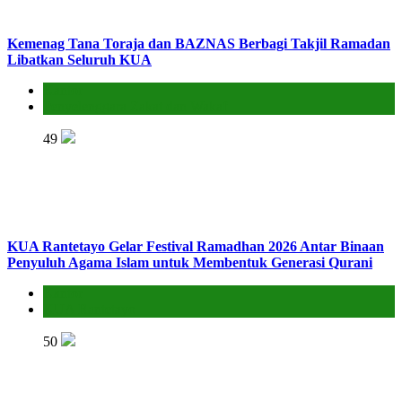
Kemenag Tana Toraja dan BAZNAS Berbagi Takjil Ramadan
Libatkan Seluruh KUA
Kantor
Penyelenggara Zakat dan Wakaf
49
KUA Rantetayo Gelar Festival Ramadhan 2026 Antar Binaan
Penyuluh Agama Islam untuk Membentuk Generasi Qurani
Kantor
KUA Rantetayo
50