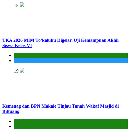
18
TKA 2026 MIM To’kaluku Digelar, Uji Kemampuan Akhir
Siswa Kelas VI
Kantor
MIS To'kaluku
19
Kemenag dan BPN Makale Tinjau Tanah Wakaf Masjid di
Bittuang
Kantor
Penyelenggara Zakat dan Wakaf