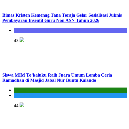
Bimas Kristen Kemenag Tana Toraja Gelar Sosialisasi Juknis
Pembayaran Insentif Guru Non ASN Tahun 2026
Seksi Bimbingan Masyarakat Kristen
43
Siswa MIM To’kaluku Raih Juara Umum Lomba Ceria
Ramadhan di Masjid Jabal Nur Buntu Kalando
Kantor
MIS To'kaluku
44