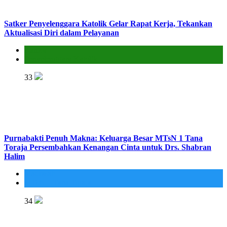
Satker Penyelenggara Katolik Gelar Rapat Kerja, Tekankan
Aktualisasi Diri dalam Pelayanan
Kantor
Penyelenggara Katolik
33
Purnabakti Penuh Makna: Keluarga Besar MTsN 1 Tana
Toraja Persembahkan Kenangan Cinta untuk Drs. Shabran
Halim
Madrasah
MTsN 1 Tana Toraja
34