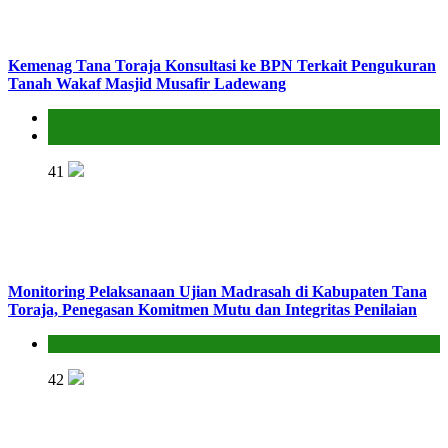
Kemenag Tana Toraja Konsultasi ke BPN Terkait Pengukuran
Tanah Wakaf Masjid Musafir Ladewang
Kantor
Penyelenggara Zakat dan Wakaf
41
Monitoring Pelaksanaan Ujian Madrasah di Kabupaten Tana
Toraja, Penegasan Komitmen Mutu dan Integritas Penilaian
Seksi Pendidikan Islam
42