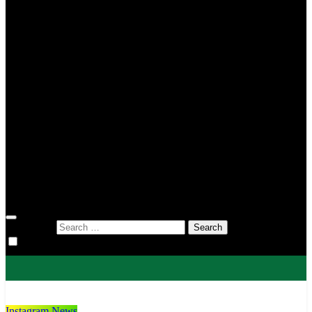
MIN 2 Tana Toraja
MIN 3 Tana Toraja
MIN 4 Tana Toraja
MIS To’kaluku
MTsN 1 Tana Toraja
MTsN 2 Tana Toraja
KUA
KUA Bittuang
KUA Bonggakaradeng
KUA Gandangbatu Sillanan
KUA Makale
KUA Mengkendek
KUA Rantetayo
KUA Saluputti
KUA Sangalla
DWP
Search for:
Instagram News