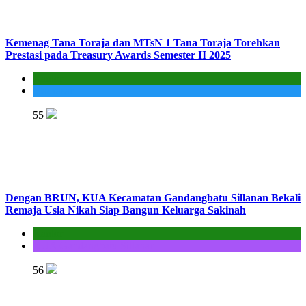
Kemenag Tana Toraja dan MTsN 1 Tana Toraja Torehkan
Prestasi pada Treasury Awards Semester II 2025
Kantor
Madrasah
55
Dengan BRUN, KUA Kecamatan Gandangbatu Sillanan Bekali
Remaja Usia Nikah Siap Bangun Keluarga Sakinah
Kantor
KUA Gandangbatu Sillanan
56