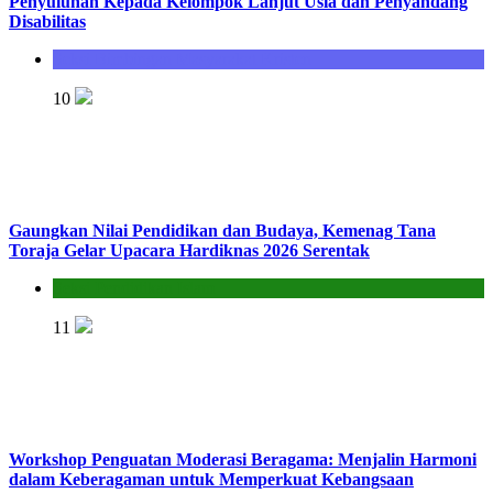
Penyuluhan Kepada Kelompok Lanjut Usia dan Penyandang
Disabilitas
Seksi Bimbingan Masyarakat Kristen
10
Gaungkan Nilai Pendidikan dan Budaya, Kemenag Tana
Toraja Gelar Upacara Hardiknas 2026 Serentak
Seksi Pendidikan Islam
11
Workshop Penguatan Moderasi Beragama: Menjalin Harmoni
dalam Keberagaman untuk Memperkuat Kebangsaan