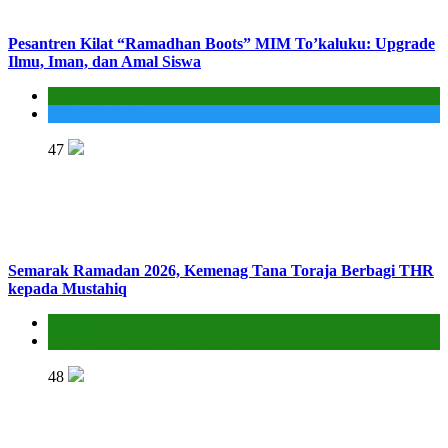
Pesantren Kilat “Ramadhan Boots” MIM To’kaluku: Upgrade
Ilmu, Iman, dan Amal Siswa
Kantor
MIS To'kaluku
47
Semarak Ramadan 2026, Kemenag Tana Toraja Berbagi THR
kepada Mustahiq
Kantor
Penyelenggara Zakat dan Wakaf
48