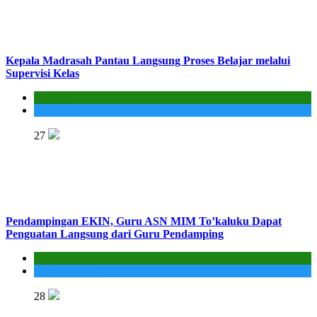
Kepala Madrasah Pantau Langsung Proses Belajar melalui
Supervisi Kelas
Kantor
Madrasah
27
Pendampingan EKIN, Guru ASN MIM To’kaluku Dapat
Penguatan Langsung dari Guru Pendamping
Kantor
MIS To'kaluku
28