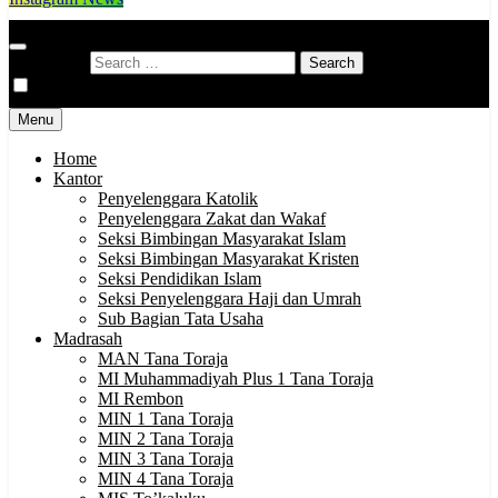
Kementerian Agama
Indonesia Hebat Bersama Umat
Search for:
Kabupaten Tana Toraja
Menu
Home
Kantor
Penyelenggara Katolik
Penyelenggara Zakat dan Wakaf
Seksi Bimbingan Masyarakat Islam
Seksi Bimbingan Masyarakat Kristen
Seksi Pendidikan Islam
Seksi Penyelenggara Haji dan Umrah
Sub Bagian Tata Usaha
Madrasah
MAN Tana Toraja
MI Muhammadiyah Plus 1 Tana Toraja
MI Rembon
MIN 1 Tana Toraja
MIN 2 Tana Toraja
MIN 3 Tana Toraja
MIN 4 Tana Toraja