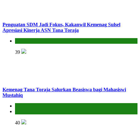
Penguatan SDM Jadi Fokus, Kakanwil Kemenag Sulsel
Apresiasi Kinerja ASN Tana Toraja
Kantor
39
Kemenag Tana Toraja Salurkan Beasiswa bagi Mahasiswi
Mustahiq
Kantor
Penyelenggara Zakat dan Wakaf
40