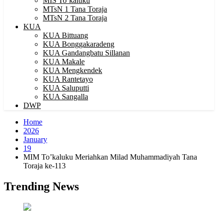
MIS To’kaluku
MTsN 1 Tana Toraja
MTsN 2 Tana Toraja
KUA
KUA Bittuang
KUA Bonggakaradeng
KUA Gandangbatu Sillanan
KUA Makale
KUA Mengkendek
KUA Rantetayo
KUA Saluputti
KUA Sangalla
DWP
Home
2026
January
19
MIM To’kaluku Meriahkan Milad Muhammadiyah Tana
Toraja ke-113
Trending News