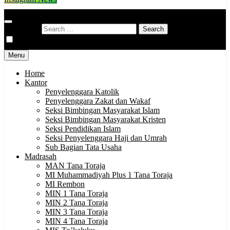
Kementerian Agama Kabupaten Tana Toraja
Indonesia Hebat Bersama Umat
Search for:
Menu
Home
Kantor
Penyelenggara Katolik
Penyelenggara Zakat dan Wakaf
Seksi Bimbingan Masyarakat Islam
Seksi Bimbingan Masyarakat Kristen
Seksi Pendidikan Islam
Seksi Penyelenggara Haji dan Umrah
Sub Bagian Tata Usaha
Madrasah
MAN Tana Toraja
MI Muhammadiyah Plus 1 Tana Toraja
MI Rembon
MIN 1 Tana Toraja
MIN 2 Tana Toraja
MIN 3 Tana Toraja
MIN 4 Tana Toraja