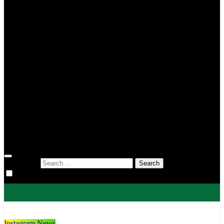
MIN 2 Tana Toraja
MIN 3 Tana Toraja
MIN 4 Tana Toraja
MIS To’kaluku
MTsN 1 Tana Toraja
MTsN 2 Tana Toraja
KUA
KUA Bittuang
KUA Bonggakaradeng
KUA Gandangbatu Sillanan
KUA Makale
KUA Mengkendek
KUA Rantetayo
KUA Saluputti
KUA Sangalla
DWP
Search for:
Instagram News