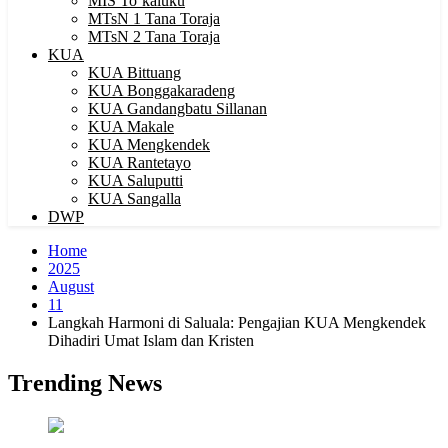
MIS To’kaluku
MTsN 1 Tana Toraja
MTsN 2 Tana Toraja
KUA
KUA Bittuang
KUA Bonggakaradeng
KUA Gandangbatu Sillanan
KUA Makale
KUA Mengkendek
KUA Rantetayo
KUA Saluputti
KUA Sangalla
DWP
Home
2025
August
11
Langkah Harmoni di Saluala: Pengajian KUA Mengkendek
Dihadiri Umat Islam dan Kristen
Trending News