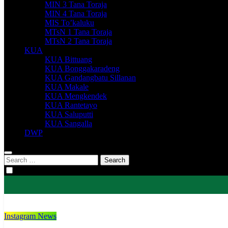
MIN 3 Tana Toraja
MIN 4 Tana Toraja
MIS To’kaluku
MTsN 1 Tana Toraja
MTsN 2 Tana Toraja
KUA
KUA Bittuang
KUA Bonggakaradeng
KUA Gandangbatu Sillanan
KUA Makale
KUA Mengkendek
KUA Rantetayo
KUA Saluputti
KUA Sangalla
DWP
Search
for:
Instagram News