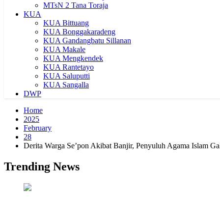
MTsN 2 Tana Toraja
KUA
KUA Bittuang
KUA Bonggakaradeng
KUA Gandangbatu Sillanan
KUA Makale
KUA Mengkendek
KUA Rantetayo
KUA Saluputti
KUA Sangalla
DWP
Home
2025
February
28
Derita Warga Se’pon Akibat Banjir, Penyuluh Agama Islam G
Trending News