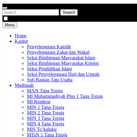
Kementerian Agama Kabupaten Tana Toraja
Indonesia Hebat Bersama Umat
Search
for:
Menu
Home
Kantor
Penyelenggara Katolik
Penyelenggara Zakat dan Wakaf
Seksi Bimbingan Masyarakat Islam
Seksi Bimbingan Masyarakat Kristen
Seksi Pendidikan Islam
Seksi Penyelenggara Haji dan Umrah
Sub Bagian Tata Usaha
Madrasah
MAN Tana Toraja
MI Muhammadiyah Plus 1 Tana Toraja
MI Rembon
MIN 1 Tana Toraja
MIN 2 Tana Toraja
MIN 3 Tana Toraja
MIN 4 Tana Toraja
MIS To’kaluku
MTsN 1 Tana Toraja