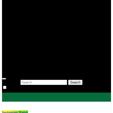
MIN 2 Tana Toraja
MIN 3 Tana Toraja
MIN 4 Tana Toraja
MIS To’kaluku
MTsN 1 Tana Toraja
MTsN 2 Tana Toraja
KUA
KUA Bittuang
KUA Bonggakaradeng
KUA Gandangbatu Sillanan
KUA Makale
KUA Mengkendek
KUA Rantetayo
KUA Saluputti
KUA Sangalla
DWP
Search for:
Instagram News