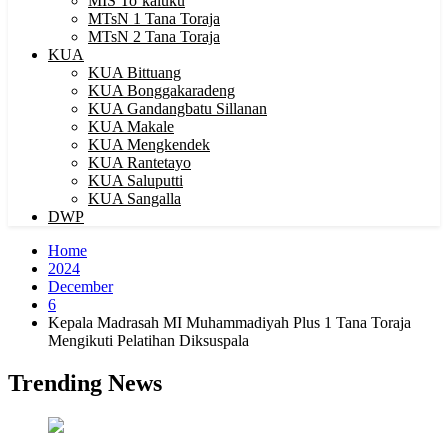
MIS To’kaluku
MTsN 1 Tana Toraja
MTsN 2 Tana Toraja
KUA
KUA Bittuang
KUA Bonggakaradeng
KUA Gandangbatu Sillanan
KUA Makale
KUA Mengkendek
KUA Rantetayo
KUA Saluputti
KUA Sangalla
DWP
Home
2024
December
6
Kepala Madrasah MI Muhammadiyah Plus 1 Tana Toraja
Mengikuti Pelatihan Diksuspala
Trending News