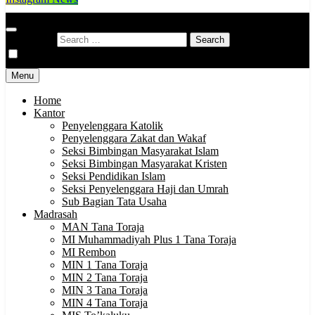
Kementerian Agama Kabupaten Tana Toraja
Indonesia Hebat Bersama Umat
Search for:
Menu
Home
Kantor
Penyelenggara Katolik
Penyelenggara Zakat dan Wakaf
Seksi Bimbingan Masyarakat Islam
Seksi Bimbingan Masyarakat Kristen
Seksi Pendidikan Islam
Seksi Penyelenggara Haji dan Umrah
Sub Bagian Tata Usaha
Madrasah
MAN Tana Toraja
MI Muhammadiyah Plus 1 Tana Toraja
MI Rembon
MIN 1 Tana Toraja
MIN 2 Tana Toraja
MIN 3 Tana Toraja
MIN 4 Tana Toraja