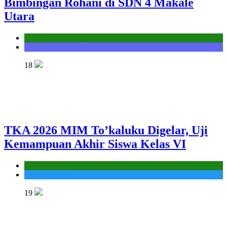
Bimbingan Rohani di SDN 4 Makale
Utara
Kantor
Seksi Bimbingan Masyarakat Kristen
18
TKA 2026 MIM To’kaluku Digelar, Uji
Kemampuan Akhir Siswa Kelas VI
Kantor
MIS To'kaluku
19