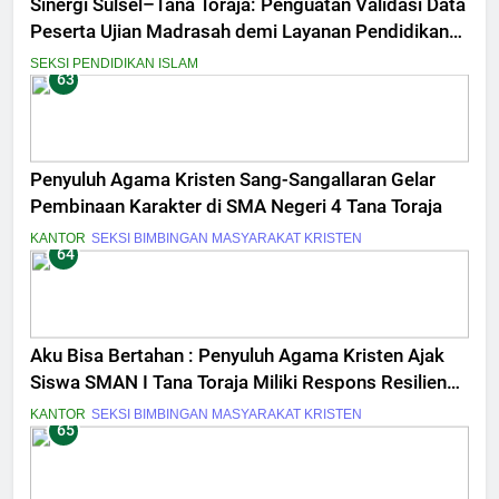
Sinergi Sulsel–Tana Toraja: Penguatan Validasi Data
Peserta Ujian Madrasah demi Layanan Pendidikan
Berkualitas
SEKSI PENDIDIKAN ISLAM
63
Penyuluh Agama Kristen Sang-Sangallaran Gelar
Pembinaan Karakter di SMA Negeri 4 Tana Toraja
KANTOR
SEKSI BIMBINGAN MASYARAKAT KRISTEN
64
Aku Bisa Bertahan : Penyuluh Agama Kristen Ajak
Siswa SMAN I Tana Toraja Miliki Respons Resiliensi
Tantangan di Era Digital
KANTOR
SEKSI BIMBINGAN MASYARAKAT KRISTEN
65