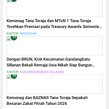
Kemenag Tana Toraja dan MTsN 1 Tana Toraja
Torehkan Prestasi pada Treasury Awards Semester
II 2025
KANTOR
MADRASAH
55
Dengan BRUN, KUA Kecamatan Gandangbatu
Sillanan Bekali Remaja Usia Nikah Siap Bangun
Keluarga Sakinah
KANTOR
KUA GANDANGBATU SILLANAN
56
Kemenag dan BAZNAS Tana Toraja Sepakati
Besaran Zakat Fitrah Tahun 2026