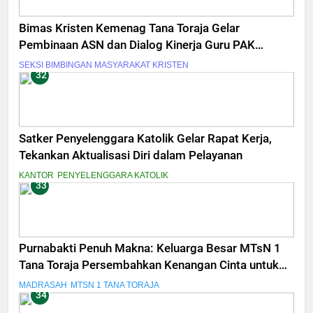
Bimas Kristen Kemenag Tana Toraja Gelar
Pembinaan ASN dan Dialog Kinerja Guru PAK
Tingkat Menengah
SEKSI BIMBINGAN MASYARAKAT KRISTEN
32
Satker Penyelenggara Katolik Gelar Rapat Kerja,
Tekankan Aktualisasi Diri dalam Pelayanan
KANTOR
PENYELENGGARA KATOLIK
33
Purnabakti Penuh Makna: Keluarga Besar MTsN 1
Tana Toraja Persembahkan Kenangan Cinta untuk
Drs. Shabran Halim
MADRASAH
MTSN 1 TANA TORAJA
34