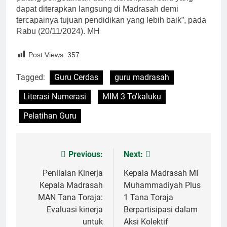
dapat diterapkan langsung di Madrasah demi
tercapainya tujuan pendidikan yang lebih baik”, pada
Rabu (20/11/2024). MH
Post Views:
357
Tagged:
Guru Cerdas
guru madrasah
Literasi Numerasi
MIM 3 To'kaluku
Pelatihan Guru
Previous:
Next:
Post
navigation
Penilaian Kinerja
Kepala Madrasah MI
Kepala Madrasah
Muhammadiyah Plus
MAN Tana Toraja:
1 Tana Toraja
Evaluasi kinerja
Berpartisipasi dalam
untuk
Aksi Kolektif