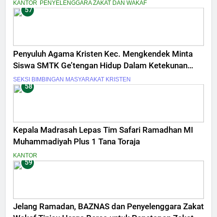
KANTOR
PENYELENGGARA ZAKAT DAN WAKAF
57
Penyuluh Agama Kristen Kec. Mengkendek Minta
Siswa SMTK Ge’tengan Hidup Dalam Ketekunan
Iman
SEKSI BIMBINGAN MASYARAKAT KRISTEN
58
Kepala Madrasah Lepas Tim Safari Ramadhan MI
Muhammadiyah Plus 1 Tana Toraja
KANTOR
59
Jelang Ramadan, BAZNAS dan Penyelenggara Zakat