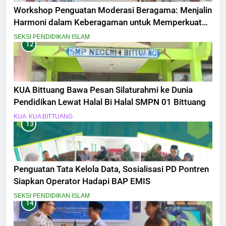
Workshop Penguatan Moderasi Beragama: Menjalin
Harmoni dalam Keberagaman untuk Memperkuat
Kebangsaan
SEKSI PENDIDIKAN ISLAM
12
KUA Bittuang Bawa Pesan Silaturahmi ke Dunia
Pendidikan Lewat Halal Bi Halal SMPN 01 Bittuang
KUA
KUA BITTUANG
13
Penguatan Tata Kelola Data, Sosialisasi PD Pontren
Siapkan Operator Hadapi BAP EMIS
SEKSI PENDIDIKAN ISLAM
14