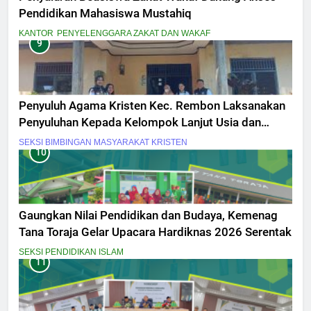
Pendidikan Mahasiswa Mustahiq
KANTOR
PENYELENGGARA ZAKAT DAN WAKAF
9
Penyuluh Agama Kristen Kec. Rembon Laksanakan
Penyuluhan Kepada Kelompok Lanjut Usia dan
Penyandang Disabilitas
SEKSI BIMBINGAN MASYARAKAT KRISTEN
10
Gaungkan Nilai Pendidikan dan Budaya, Kemenag
Tana Toraja Gelar Upacara Hardiknas 2026 Serentak
SEKSI PENDIDIKAN ISLAM
11