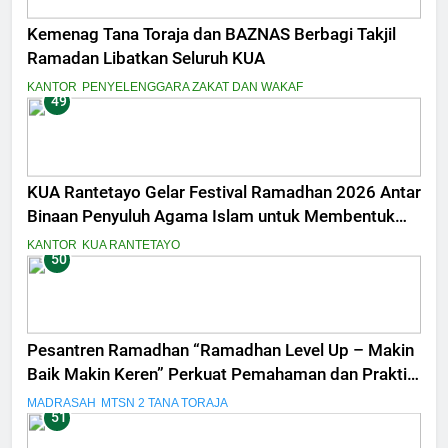
Kemenag Tana Toraja dan BAZNAS Berbagi Takjil
Ramadan Libatkan Seluruh KUA
KANTOR
PENYELENGGARA ZAKAT DAN WAKAF
49
KUA Rantetayo Gelar Festival Ramadhan 2026 Antar
Binaan Penyuluh Agama Islam untuk Membentuk
Generasi Qurani
KANTOR
KUA RANTETAYO
50
Pesantren Ramadhan “Ramadhan Level Up – Makin
Baik Makin Keren” Perkuat Pemahaman dan Praktik
Ibadah Siswa MTsN 2 Tana Toraja
MADRASAH
MTSN 2 TANA TORAJA
51