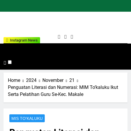
Skip
to
content
Kementeria
Indonesia Hebat Bersama
Instagram News
Agama
Umat
Kabupaten
Tana Toraja
Home
2024
November
21
Penguatan Literasi dan Numerasi: MIM To’kaluku Ikut
Serta Pelatihan Guru Se-Kec. Makale
MIS TO'KALUKU