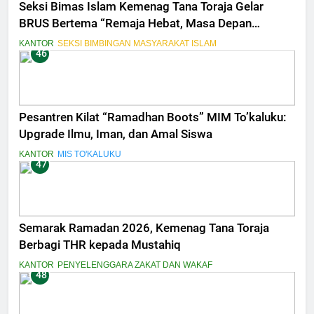
Seksi Bimas Islam Kemenag Tana Toraja Gelar
BRUS Bertema “Remaja Hebat, Masa Depan
Bermartabat”
KANTOR
SEKSI BIMBINGAN MASYARAKAT ISLAM
46
Pesantren Kilat “Ramadhan Boots” MIM To’kaluku:
Upgrade Ilmu, Iman, dan Amal Siswa
KANTOR
MIS TO'KALUKU
47
Semarak Ramadan 2026, Kemenag Tana Toraja
Berbagi THR kepada Mustahiq
KANTOR
PENYELENGGARA ZAKAT DAN WAKAF
48