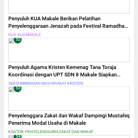
Penyuluh KUA Makale Berikan Pelatihan
Penyelenggaraan Jenazah pada Festival Ramadhan
MAN Tana Toraja
KUA
KUA MAKALE
52
Penyuluh Agama Kristen Kemenag Tana Toraja
Koordinasi dengan UPT SDN 8 Makale Siapkan
Bimbingan Rohani
SEKSI BIMBINGAN MASYARAKAT KRISTEN
53
Penyelenggara Zakat dan Wakaf Dampingi Mustahiq
Penerima Modal Usaha di Makale
KANTOR
PENYELENGGARA ZAKAT DAN WAKAF
54