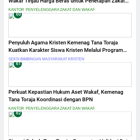
Wakaf Tinjau Harga Beras untuk Penetapan Zakat
Fitrah
KANTOR
PENYELENGGARA ZAKAT DAN WAKAF
60
Penyuluh Agama Kristen Kemenag Tana Toraja
Kuatkan Karakter Siswa Kristen Melalui Program
Pesantren Kilat
SEKSI BIMBINGAN MASYARAKAT KRISTEN
61
Perkuat Kepastian Hukum Aset Wakaf, Kemenag
Tana Toraja Koordinasi dengan BPN
KANTOR
PENYELENGGARA ZAKAT DAN WAKAF
62