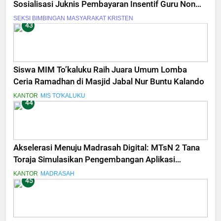
Sosialisasi Juknis Pembayaran Insentif Guru Non
ASN Tahun 2026
SEKSI BIMBINGAN MASYARAKAT KRISTEN
43
Siswa MIM To’kaluku Raih Juara Umum Lomba
Ceria Ramadhan di Masjid Jabal Nur Buntu Kalando
KANTOR
MIS TO'KALUKU
44
Akselerasi Menuju Madrasah Digital: MTsN 2 Tana
Toraja Simulasikan Pengembangan Aplikasi
Penilaian Terintegrasi
KANTOR
MADRASAH
45