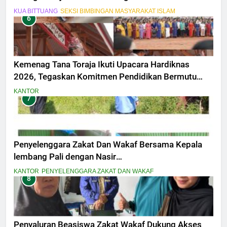
KUA BITTUANG
SEKSI BIMBINGAN MASYARAKAT ISLAM
6
Kemenag Tana Toraja Ikuti Upacara Hardiknas
2026, Tegaskan Komitmen Pendidikan Bermutu
untuk Semua
KANTOR
7
Penyelenggara Zakat Dan Wakaf Bersama Kepala
lembang Pali dengan Nasir
MelaksanakanPeninjauan Lokasi Tanah Wakaf
KANTOR
PENYELENGGARA ZAKAT DAN WAKAF
8
Masjid Amal Bakti Pali Dalam penyesuaian titik
Lokasi secara fisik
Penyaluran Beasiswa Zakat Wakaf Dukung Akses