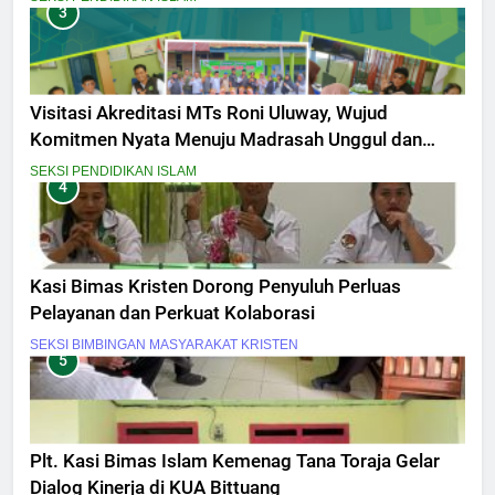
3
Visitasi Akreditasi MTs Roni Uluway, Wujud
Komitmen Nyata Menuju Madrasah Unggul dan
Berdaya Saing
SEKSI PENDIDIKAN ISLAM
4
Kasi Bimas Kristen Dorong Penyuluh Perluas
Pelayanan dan Perkuat Kolaborasi
SEKSI BIMBINGAN MASYARAKAT KRISTEN
5
Plt. Kasi Bimas Islam Kemenag Tana Toraja Gelar
Dialog Kinerja di KUA Bittuang