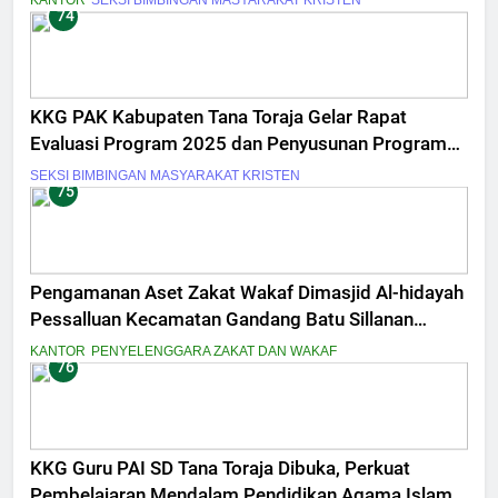
KANTOR
SEKSI BIMBINGAN MASYARAKAT KRISTEN
74
KKG PAK Kabupaten Tana Toraja Gelar Rapat
Evaluasi Program 2025 dan Penyusunan Program
Kerja 2026
SEKSI BIMBINGAN MASYARAKAT KRISTEN
75
Pengamanan Aset Zakat Wakaf Dimasjid Al-hidayah
Pessalluan Kecamatan Gandang Batu Sillanan
Kabupaten Tana Toraja
KANTOR
PENYELENGGARA ZAKAT DAN WAKAF
76
KKG Guru PAI SD Tana Toraja Dibuka, Perkuat
Pembelajaran Mendalam Pendidikan Agama Islam