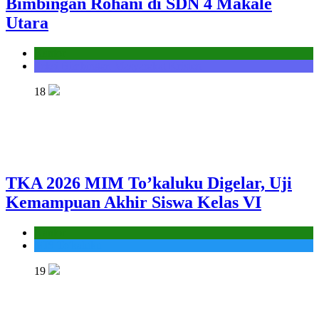
Bimbingan Rohani di SDN 4 Makale
Utara
Kantor
Seksi Bimbingan Masyarakat Kristen
18
TKA 2026 MIM To’kaluku Digelar, Uji
Kemampuan Akhir Siswa Kelas VI
Kantor
MIS To'kaluku
19