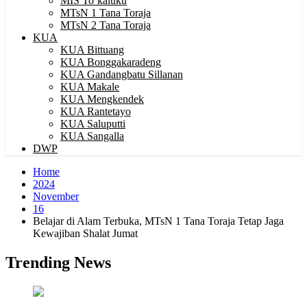
MIS To’kaluku
MTsN 1 Tana Toraja
MTsN 2 Tana Toraja
KUA
KUA Bittuang
KUA Bonggakaradeng
KUA Gandangbatu Sillanan
KUA Makale
KUA Mengkendek
KUA Rantetayo
KUA Saluputti
KUA Sangalla
DWP
Home
2024
November
16
Belajar di Alam Terbuka, MTsN 1 Tana Toraja Tetap Jaga
Kewajiban Shalat Jumat
Trending News