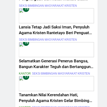
Dedikasi Pembinaan Warga Binaan
SEKSI BIMBINGAN MASYARAKAT KRISTEN
15
Lansia Tetap Jadi Saksi Iman, Penyuluh
Agama Kristen Rantetayo Beri Penguatan
Rohani
SEKSI BIMBINGAN MASYARAKAT KRISTEN
16
Selamatkan Generasi Penerus Bangsa,
Bangun Karakter Teguh dan Bertanggung
Jawab dalam Masa Muda
KANTOR
SEKSI BIMBINGAN MASYARAKAT KRISTEN
17
Tanamkan Nilai Kerendahan Hati,
Penyuluh Agama Kristen Gelar Bimbingan
Rohani di SDN 4 Makale Utara