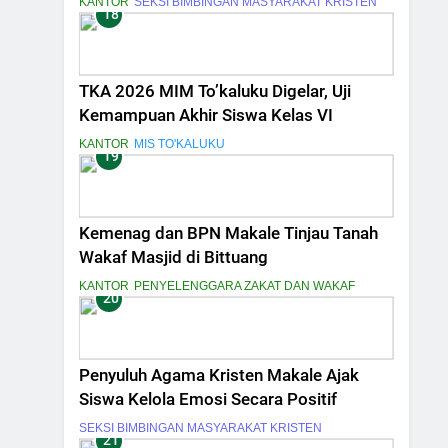
KANTOR
SEKSI BIMBINGAN MASYARAKAT KRISTEN
18
TKA 2026 MIM To’kaluku Digelar, Uji
Kemampuan Akhir Siswa Kelas VI
KANTOR
MIS TO'KALUKU
19
Kemenag dan BPN Makale Tinjau Tanah
Wakaf Masjid di Bittuang
KANTOR
PENYELENGGARA ZAKAT DAN WAKAF
20
Penyuluh Agama Kristen Makale Ajak
Siswa Kelola Emosi Secara Positif
SEKSI BIMBINGAN MASYARAKAT KRISTEN
21