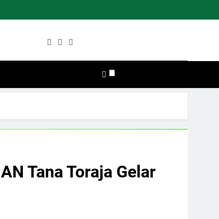
terian Agama
t
ten Tana Toraja
AN Tana Toraja Gelar