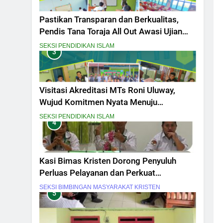
Pastikan Transparan dan Berkualitas,
Pendis Tana Toraja All Out Awasi Ujian
Madrasah
SEKSI PENDIDIKAN ISLAM
3
Visitasi Akreditasi MTs Roni Uluway,
Wujud Komitmen Nyata Menuju
Madrasah Unggul dan Berdaya Saing
SEKSI PENDIDIKAN ISLAM
4
Kasi Bimas Kristen Dorong Penyuluh
Perluas Pelayanan dan Perkuat
Kolaborasi
SEKSI BIMBINGAN MASYARAKAT KRISTEN
5