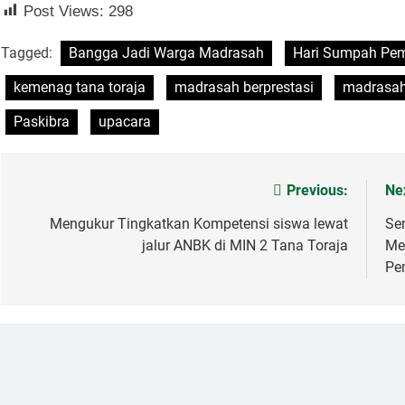
Post Views:
298
Tagged:
Bangga Jadi Warga Madrasah
Hari Sumpah Pe
kemenag tana toraja
madrasah berprestasi
madrasah
Paskibra
upacara
Previous:
Ne
Post
navigation
Mengukur Tingkatkan Kompetensi siswa lewat
Se
jalur ANBK di MIN 2 Tana Toraja
Me
Pe