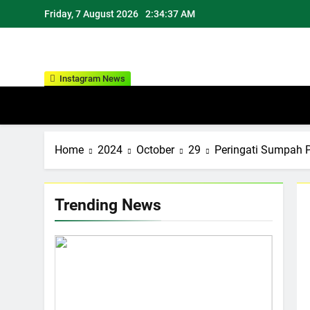
Skip
Friday, 7 August 2026
2:34:38 AM
to
content
Instagram News
Home
2024
October
29
Peringati Sumpah 
Trending News