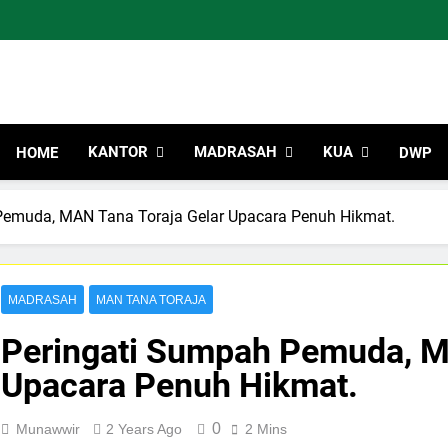
Kemen
Indonesia Hebat Bersama Uma
Kabupa
KANTOR
MADRASAH
KUA
HOME
DWP
Pemuda, MAN Tana Toraja Gelar Upacara Penuh Hikmat.
MADRASAH
MAN TANA TORAJA
Peringati Sumpah Pemuda, M
Upacara Penuh Hikmat.
0
Munawwir
2 Years Ago
2 Mins