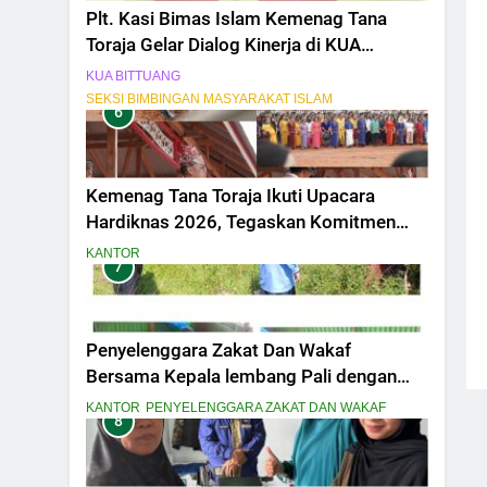
Plt. Kasi Bimas Islam Kemenag Tana
Toraja Gelar Dialog Kinerja di KUA
Bittuang
KUA BITTUANG
SEKSI BIMBINGAN MASYARAKAT ISLAM
6
Kemenag Tana Toraja Ikuti Upacara
Hardiknas 2026, Tegaskan Komitmen
Pendidikan Bermutu untuk Semua
KANTOR
7
Penyelenggara Zakat Dan Wakaf
Bersama Kepala lembang Pali dengan
Nasir MelaksanakanPeninjauan Lokasi
KANTOR
PENYELENGGARA ZAKAT DAN WAKAF
8
Tanah Wakaf Masjid Amal Bakti Pali
Dalam penyesuaian titik Lokasi secara
fisik