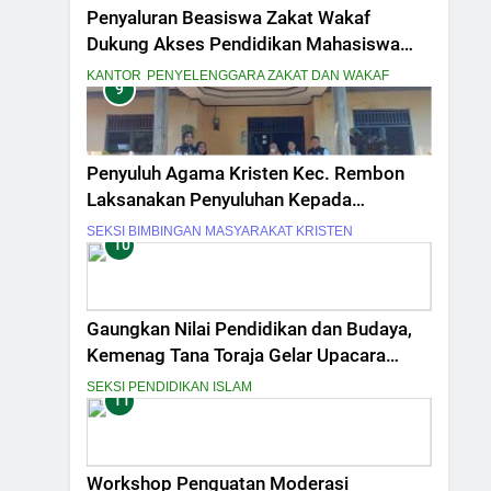
Penyaluran Beasiswa Zakat Wakaf
Dukung Akses Pendidikan Mahasiswa
Mustahiq
KANTOR
PENYELENGGARA ZAKAT DAN WAKAF
9
Penyuluh Agama Kristen Kec. Rembon
Laksanakan Penyuluhan Kepada
Kelompok Lanjut Usia dan Penyandang
SEKSI BIMBINGAN MASYARAKAT KRISTEN
10
Disabilitas
Gaungkan Nilai Pendidikan dan Budaya,
Kemenag Tana Toraja Gelar Upacara
Hardiknas 2026 Serentak
SEKSI PENDIDIKAN ISLAM
11
Workshop Penguatan Moderasi