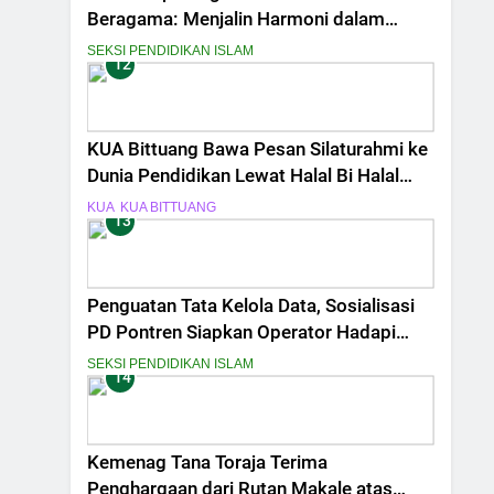
Beragama: Menjalin Harmoni dalam
Keberagaman untuk Memperkuat
SEKSI PENDIDIKAN ISLAM
12
Kebangsaan
KUA Bittuang Bawa Pesan Silaturahmi ke
Dunia Pendidikan Lewat Halal Bi Halal
SMPN 01 Bittuang
KUA
KUA BITTUANG
13
Penguatan Tata Kelola Data, Sosialisasi
PD Pontren Siapkan Operator Hadapi
BAP EMIS
SEKSI PENDIDIKAN ISLAM
14
Kemenag Tana Toraja Terima
Penghargaan dari Rutan Makale atas