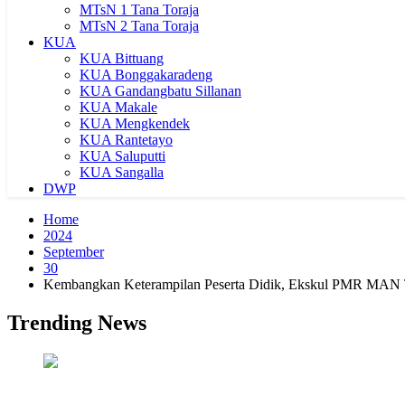
MTsN 1 Tana Toraja
MTsN 2 Tana Toraja
KUA
KUA Bittuang
KUA Bonggakaradeng
KUA Gandangbatu Sillanan
KUA Makale
KUA Mengkendek
KUA Rantetayo
KUA Saluputti
KUA Sangalla
DWP
Home
2024
September
30
Kembangkan Keterampilan Peserta Didik, Ekskul PMR MAN Ta
Trending News