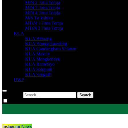
MIN 2 Tana Toraja
MIN 3 Tana Toraja
MIN 4 Tana Toraja
MIS To’kaluku
MTsN 1 Tana Toraja
MTsN 2 Tana Toraja
KUA
KUA Bittuang
KUA Bonggakaradeng
KUA Gandangbatu Sillanan
KUA Makale
KUA Mengkendek
KUA Rantetayo
KUA Saluputti
KUA Sangalla
DWP
Search for:
Instagram News