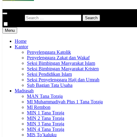
Kementerian Agama Kabupaten Tana Toraja
Indonesia Hebat Bersama Umat
Search for:
Menu
Home
Kantor
Penyelenggara Katolik
Penyelenggara Zakat dan Wakaf
Seksi Bimbingan Masyarakat Islam
Seksi Bimbingan Masyarakat Kristen
Seksi Pendidikan Islam
Seksi Penyelenggara Haji dan Umrah
Sub Bagian Tata Usaha
Madrasah
MAN Tana Toraja
MI Muhammadiyah Plus 1 Tana Toraja
MI Rembon
MIN 1 Tana Toraja
MIN 2 Tana Toraja
MIN 3 Tana Toraja
MIN 4 Tana Toraja
MIS To’kaluku