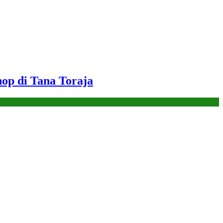
op di Tana Toraja