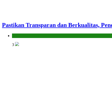
Pastikan Transparan dan Berkualitas, Pen
Seksi Pendidikan Islam
3