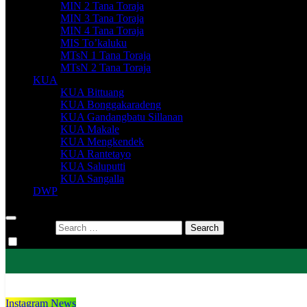
MIN 2 Tana Toraja
MIN 3 Tana Toraja
MIN 4 Tana Toraja
MIS To’kaluku
MTsN 1 Tana Toraja
MTsN 2 Tana Toraja
KUA
KUA Bittuang
KUA Bonggakaradeng
KUA Gandangbatu Sillanan
KUA Makale
KUA Mengkendek
KUA Rantetayo
KUA Saluputti
KUA Sangalla
DWP
Search for:
Instagram News