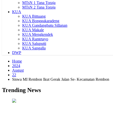
MTsN 1 Tana Toraja
MTsN 2 Tana Toraja
KUA
KUA Bittuang
KUA Bonggakaradeng
KUA Gandangbatu Sillanan
KUA Makale
KUA Mengkendek
KUA Rantetayo
KUA Saluputti
KUA Sangalla
DWP
Home
2024
August
22
Siswa MI Rembon Ikut Gerak Jalan Se- Kecamatan Rembon
Trending News