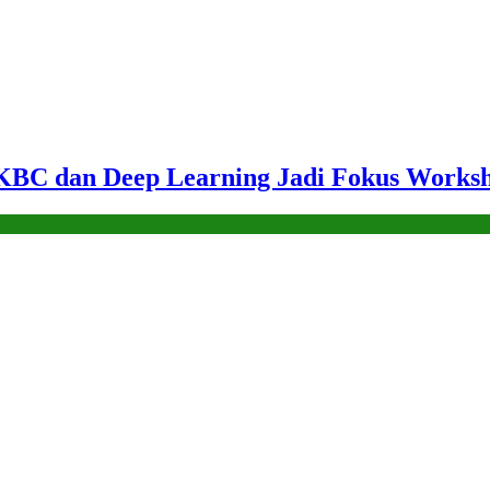
KBC dan Deep Learning Jadi Fokus Worksh