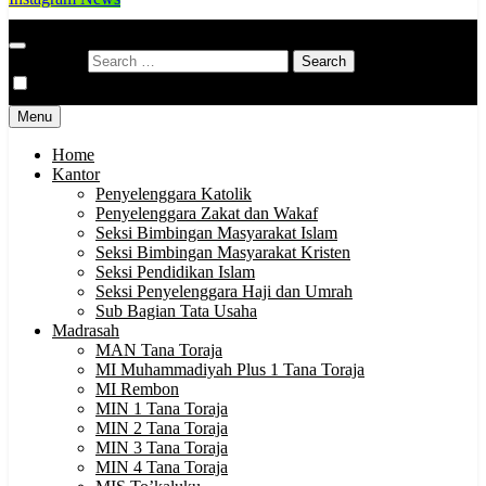
Kementerian Agama Kabupaten Tana Toraja
Indonesia Hebat Bersama Umat
Search for:
Menu
Home
Kantor
Penyelenggara Katolik
Penyelenggara Zakat dan Wakaf
Seksi Bimbingan Masyarakat Islam
Seksi Bimbingan Masyarakat Kristen
Seksi Pendidikan Islam
Seksi Penyelenggara Haji dan Umrah
Sub Bagian Tata Usaha
Madrasah
MAN Tana Toraja
MI Muhammadiyah Plus 1 Tana Toraja
MI Rembon
MIN 1 Tana Toraja
MIN 2 Tana Toraja
MIN 3 Tana Toraja
MIN 4 Tana Toraja