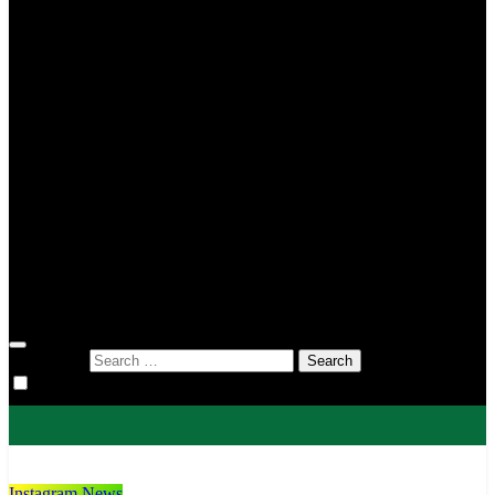
MIN 2 Tana Toraja
MIN 3 Tana Toraja
MIN 4 Tana Toraja
MIS To’kaluku
MTsN 1 Tana Toraja
MTsN 2 Tana Toraja
KUA
KUA Bittuang
KUA Bonggakaradeng
KUA Gandangbatu Sillanan
KUA Makale
KUA Mengkendek
KUA Rantetayo
KUA Saluputti
KUA Sangalla
DWP
Search for:
Instagram News