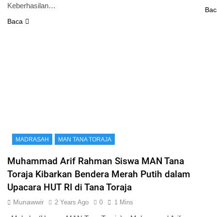
Keberhasilan…
Bac
Baca
MADRASAH
MAN TANA TORAJA
Muhammad Arif Rahman Siswa MAN Tana
Toraja Kibarkan Bendera Merah Putih dalam
Upacara HUT RI di Tana Toraja
Munawwir
2 Years Ago
0
1 Mins