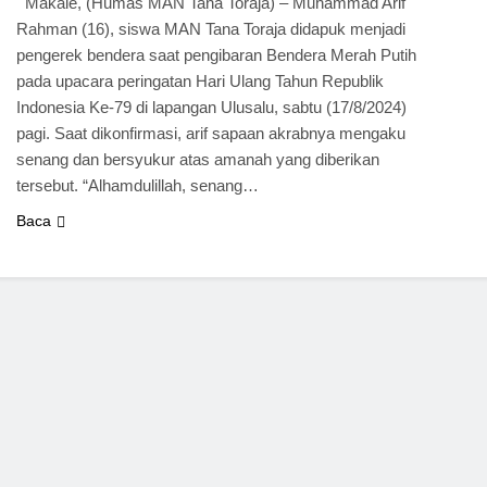
Makale, (Humas MAN Tana Toraja) – Muhammad Arif
Rahman (16), siswa MAN Tana Toraja didapuk menjadi
pengerek bendera saat pengibaran Bendera Merah Putih
pada upacara peringatan Hari Ulang Tahun Republik
Indonesia Ke-79 di lapangan Ulusalu, sabtu (17/8/2024)
pagi. Saat dikonfirmasi, arif sapaan akrabnya mengaku
senang dan bersyukur atas amanah yang diberikan
tersebut. “Alhamdulillah, senang…
Baca