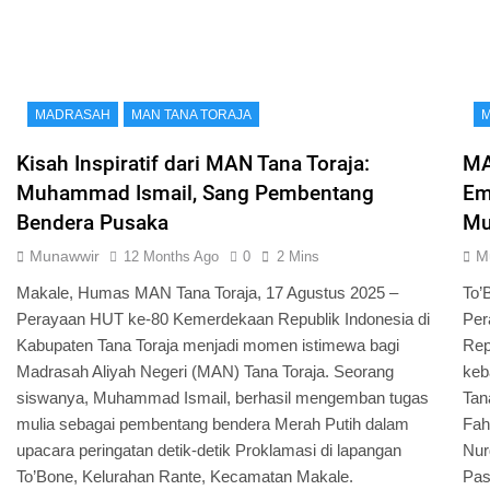
MADRASAH
MAN TANA TORAJA
Kisah Inspiratif dari MAN Tana Toraja:
MA
Muhammad Ismail, Sang Pembentang
Em
Bendera Pusaka
Mu
Munawwir
M
12 Months Ago
0
2 Mins
Makale, Humas MAN Tana Toraja, 17 Agustus 2025 –
To’
Perayaan HUT ke-80 Kemerdekaan Republik Indonesia di
Per
Kabupaten Tana Toraja menjadi momen istimewa bagi
Rep
Madrasah Aliyah Negeri (MAN) Tana Toraja. Seorang
keb
siswanya, Muhammad Ismail, berhasil mengemban tugas
Tan
mulia sebagai pembentang bendera Merah Putih dalam
Fah
upacara peringatan detik-detik Proklamasi di lapangan
Nur
To’Bone, Kelurahan Rante, Kecamatan Makale.
Pas