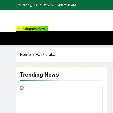
Skip
Thursday, 6 August 2026
4:07:51 AM
to
content
Instagram News
Home
Paskibraka
Trending News