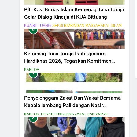
Plt. Kasi Bimas Islam Kemenag Tana Toraja
Gelar Dialog Kinerja di KUA Bittuang
KUA BITTUANG
SEKSI BIMBINGAN MASYARAKAT ISLAM
6
Kemenag Tana Toraja Ikuti Upacara
Hardiknas 2026, Tegaskan Komitmen
Pendidikan Bermutu untuk Semua
KANTOR
7
Penyelenggara Zakat Dan Wakaf Bersama
Kepala lembang Pali dengan Nasir
MelaksanakanPeninjauan Lokasi Tanah
KANTOR
PENYELENGGARA ZAKAT DAN WAKAF
8
Wakaf Masjid Amal Bakti Pali Dalam
penyesuaian titik Lokasi secara fisik