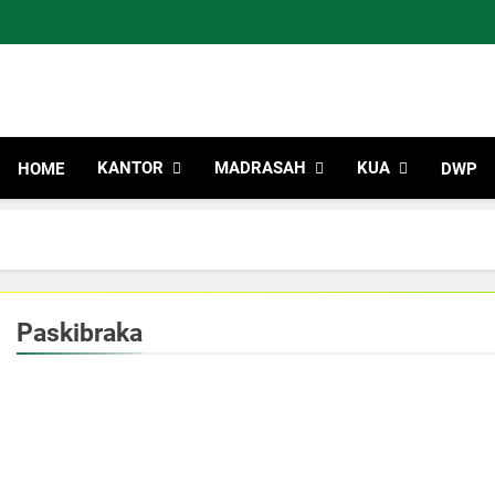
Kemen
Indonesia Hebat Bersama Uma
Kabupa
KANTOR
MADRASAH
KUA
HOME
DWP
Paskibraka