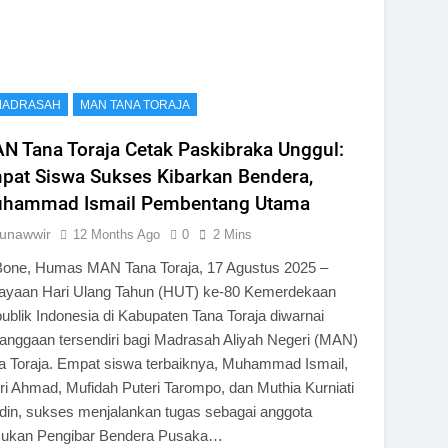
MADRASAH
MAN TANA TORAJA
N Tana Toraja Cetak Paskibraka Unggul:
pat Siswa Sukses Kibarkan Bendera,
hammad Ismail Pembentang Utama
unawwir
12 Months Ago
0
2 Mins
Bone, Humas MAN Tana Toraja, 17 Agustus 2025 –
ayaan Hari Ulang Tahun (HUT) ke-80 Kemerdekaan
ublik Indonesia di Kabupaten Tana Toraja diwarnai
anggaan tersendiri bagi Madrasah Aliyah Negeri (MAN)
a Toraja. Empat siswa terbaiknya, Muhammad Ismail,
ri Ahmad, Mufidah Puteri Tarompo, dan Muthia Kurniati
din, sukses menjalankan tugas sebagai anggota
ukan Pengibar Bendera Pusaka…