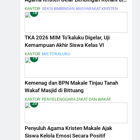
SDN 4 Makale Utara
KANTOR
SEKSI BIMBINGAN MASYARAKAT KRISTEN
18
TKA 2026 MIM To’kaluku Digelar, Uji
Kemampuan Akhir Siswa Kelas VI
KANTOR
MIS TO'KALUKU
19
Kemenag dan BPN Makale Tinjau Tanah
Wakaf Masjid di Bittuang
KANTOR
PENYELENGGARA ZAKAT DAN WAKAF
20
Penyuluh Agama Kristen Makale Ajak
Siswa Kelola Emosi Secara Positif