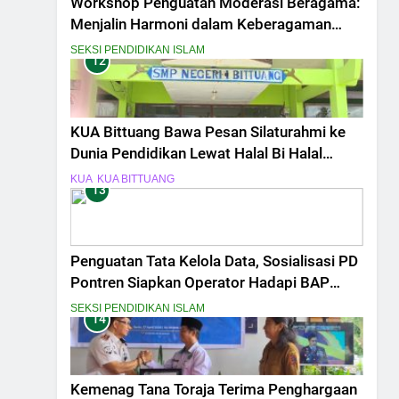
Workshop Penguatan Moderasi Beragama:
Menjalin Harmoni dalam Keberagaman
untuk Memperkuat Kebangsaan
SEKSI PENDIDIKAN ISLAM
12
KUA Bittuang Bawa Pesan Silaturahmi ke
Dunia Pendidikan Lewat Halal Bi Halal
SMPN 01 Bittuang
KUA
KUA BITTUANG
13
Penguatan Tata Kelola Data, Sosialisasi PD
Pontren Siapkan Operator Hadapi BAP
EMIS
SEKSI PENDIDIKAN ISLAM
14
Kemenag Tana Toraja Terima Penghargaan