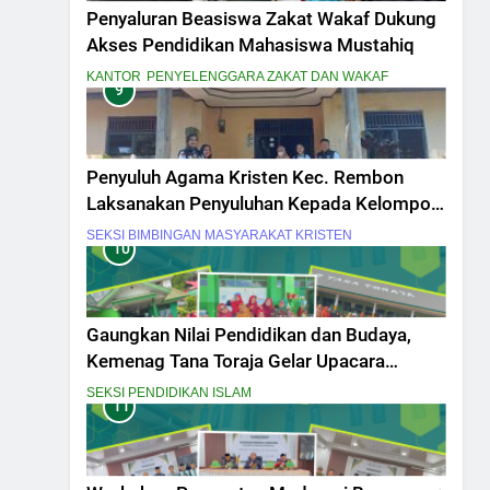
Penyaluran Beasiswa Zakat Wakaf Dukung
Akses Pendidikan Mahasiswa Mustahiq
KANTOR
PENYELENGGARA ZAKAT DAN WAKAF
9
Penyuluh Agama Kristen Kec. Rembon
Laksanakan Penyuluhan Kepada Kelompok
Lanjut Usia dan Penyandang Disabilitas
SEKSI BIMBINGAN MASYARAKAT KRISTEN
10
Gaungkan Nilai Pendidikan dan Budaya,
Kemenag Tana Toraja Gelar Upacara
Hardiknas 2026 Serentak
SEKSI PENDIDIKAN ISLAM
11