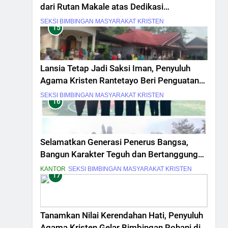
dari Rutan Makale atas Dedikasi
Pembinaan Warga Binaan
SEKSI BIMBINGAN MASYARAKAT KRISTEN
15
Lansia Tetap Jadi Saksi Iman, Penyuluh
Agama Kristen Rantetayo Beri Penguatan
Rohani
SEKSI BIMBINGAN MASYARAKAT KRISTEN
16
Selamatkan Generasi Penerus Bangsa,
Bangun Karakter Teguh dan Bertanggung
Jawab dalam Masa Muda
KANTOR
SEKSI BIMBINGAN MASYARAKAT KRISTEN
17
Tanamkan Nilai Kerendahan Hati, Penyuluh
Agama Kristen Gelar Bimbingan Rohani di