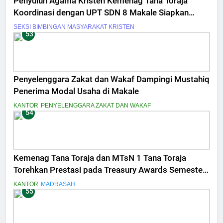
Penyuluh Agama Kristen Kemenag Tana Toraja
Koordinasi dengan UPT SDN 8 Makale Siapkan
Bimbingan Rohani
SEKSI BIMBINGAN MASYARAKAT KRISTEN
53
Penyelenggara Zakat dan Wakaf Dampingi Mustahiq
Penerima Modal Usaha di Makale
KANTOR
PENYELENGGARA ZAKAT DAN WAKAF
54
Kemenag Tana Toraja dan MTsN 1 Tana Toraja
Torehkan Prestasi pada Treasury Awards Semester
II 2025
KANTOR
MADRASAH
55