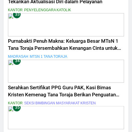
Tekankan Aktualisasi Diri dalam Pelayanan
KANTOR
PENYELENGGARA KATOLIK
33
Purnabakti Penuh Makna: Keluarga Besar MTsN 1
Tana Toraja Persembahkan Kenangan Cinta untuk
Drs. Shabran Halim
MADRASAH
MTSN 1 TANA TORAJA
34
Serahkan Sertifikat PPG Guru PAK, Kasi Bimas
Kristen Kemenag Tana Toraja Berikan Penguatan
Profesionalime dan Peningkatan Kompetensi
KANTOR
SEKSI BIMBINGAN MASYARAKAT KRISTEN
35