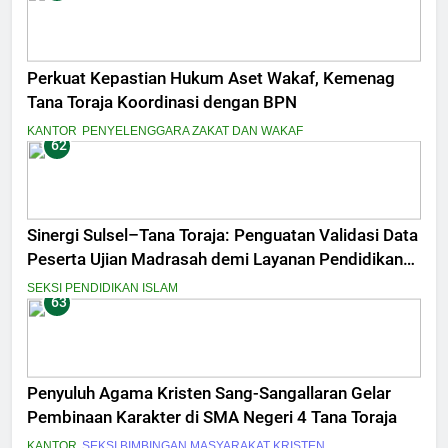
Perkuat Kepastian Hukum Aset Wakaf, Kemenag
Tana Toraja Koordinasi dengan BPN
KANTOR
PENYELENGGARA ZAKAT DAN WAKAF
62
Sinergi Sulsel–Tana Toraja: Penguatan Validasi Data
Peserta Ujian Madrasah demi Layanan Pendidikan
Berkualitas
SEKSI PENDIDIKAN ISLAM
63
Penyuluh Agama Kristen Sang-Sangallaran Gelar
Pembinaan Karakter di SMA Negeri 4 Tana Toraja
KANTOR
SEKSI BIMBINGAN MASYARAKAT KRISTEN