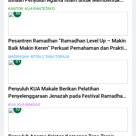
Binaan Penyuluh Agama Islam untuk Membentuk
Generasi Qurani
KANTOR
KUA RANTETAYO
50
Pesantren Ramadhan “Ramadhan Level Up – Makin
Baik Makin Keren” Perkuat Pemahaman dan Praktik
Ibadah Siswa MTsN 2 Tana Toraja
MADRASAH
MTSN 2 TANA TORAJA
51
Penyuluh KUA Makale Berikan Pelatihan
Penyelenggaraan Jenazah pada Festival Ramadhan
MAN Tana Toraja
KUA
KUA MAKALE
52