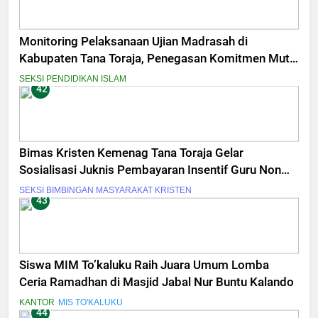
Monitoring Pelaksanaan Ujian Madrasah di
Kabupaten Tana Toraja, Penegasan Komitmen Mutu
dan Integritas Penilaian
SEKSI PENDIDIKAN ISLAM
42
Bimas Kristen Kemenag Tana Toraja Gelar
Sosialisasi Juknis Pembayaran Insentif Guru Non
ASN Tahun 2026
SEKSI BIMBINGAN MASYARAKAT KRISTEN
43
Siswa MIM To’kaluku Raih Juara Umum Lomba
Ceria Ramadhan di Masjid Jabal Nur Buntu Kalando
KANTOR
MIS TO'KALUKU
44