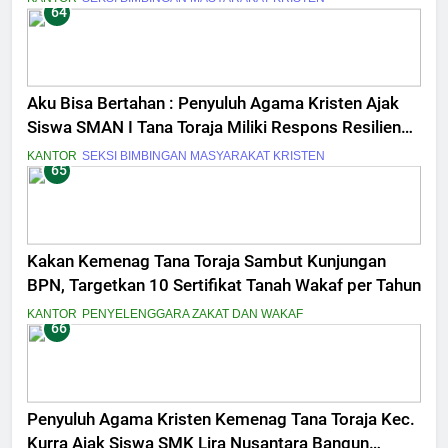
64
Aku Bisa Bertahan : Penyuluh Agama Kristen Ajak
Siswa SMAN I Tana Toraja Miliki Respons Resiliensi
Tantangan di Era Digital
KANTOR
SEKSI BIMBINGAN MASYARAKAT KRISTEN
65
Kakan Kemenag Tana Toraja Sambut Kunjungan
BPN, Targetkan 10 Sertifikat Tanah Wakaf per Tahun
KANTOR
PENYELENGGARA ZAKAT DAN WAKAF
66
Penyuluh Agama Kristen Kemenag Tana Toraja Kec.
Kurra Ajak Siswa SMK Lira Nusantara Bangun