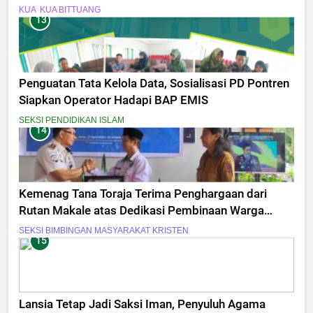
KUA
KUA BITTUANG
13
Penguatan Tata Kelola Data, Sosialisasi PD Pontren
Siapkan Operator Hadapi BAP EMIS
SEKSI PENDIDIKAN ISLAM
14
Kemenag Tana Toraja Terima Penghargaan dari
Rutan Makale atas Dedikasi Pembinaan Warga
Binaan
SEKSI BIMBINGAN MASYARAKAT KRISTEN
15
Lansia Tetap Jadi Saksi Iman, Penyuluh Agama