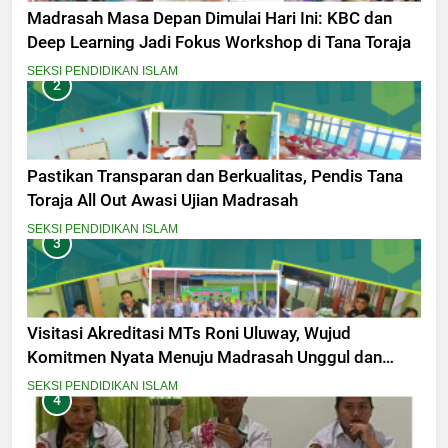
Madrasah Masa Depan Dimulai Hari Ini: KBC dan
Deep Learning Jadi Fokus Workshop di Tana Toraja
SEKSI PENDIDIKAN ISLAM
2
Pastikan Transparan dan Berkualitas, Pendis Tana
Toraja All Out Awasi Ujian Madrasah
SEKSI PENDIDIKAN ISLAM
3
Visitasi Akreditasi MTs Roni Uluway, Wujud
Komitmen Nyata Menuju Madrasah Unggul dan
Berdaya Saing
SEKSI PENDIDIKAN ISLAM
4