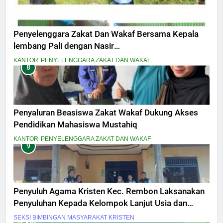
Penyelenggara Zakat Dan Wakaf Bersama Kepala
lembang Pali dengan Nasir
MelaksanakanPeninjauan Lokasi Tanah Wakaf
KANTOR
PENYELENGGARA ZAKAT DAN WAKAF
8
Masjid Amal Bakti Pali Dalam penyesuaian titik
Lokasi secara fisik
Penyaluran Beasiswa Zakat Wakaf Dukung Akses
Pendidikan Mahasiswa Mustahiq
KANTOR
PENYELENGGARA ZAKAT DAN WAKAF
9
Penyuluh Agama Kristen Kec. Rembon Laksanakan
Penyuluhan Kepada Kelompok Lanjut Usia dan
Penyandang Disabilitas
SEKSI BIMBINGAN MASYARAKAT KRISTEN