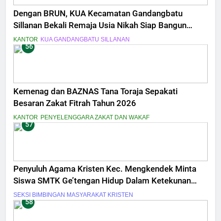
Dengan BRUN, KUA Kecamatan Gandangbatu
Sillanan Bekali Remaja Usia Nikah Siap Bangun
Keluarga Sakinah
KANTOR
KUA GANDANGBATU SILLANAN
56
Kemenag dan BAZNAS Tana Toraja Sepakati
Besaran Zakat Fitrah Tahun 2026
KANTOR
PENYELENGGARA ZAKAT DAN WAKAF
57
Penyuluh Agama Kristen Kec. Mengkendek Minta
Siswa SMTK Ge’tengan Hidup Dalam Ketekunan
Iman
SEKSI BIMBINGAN MASYARAKAT KRISTEN
58