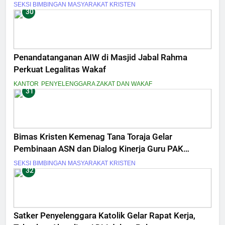
Sejahtera
SEKSI BIMBINGAN MASYARAKAT KRISTEN
30
Penandatanganan AIW di Masjid Jabal Rahma
Perkuat Legalitas Wakaf
KANTOR
PENYELENGGARA ZAKAT DAN WAKAF
31
Bimas Kristen Kemenag Tana Toraja Gelar
Pembinaan ASN dan Dialog Kinerja Guru PAK
Tingkat Menengah
SEKSI BIMBINGAN MASYARAKAT KRISTEN
32
Satker Penyelenggara Katolik Gelar Rapat Kerja,