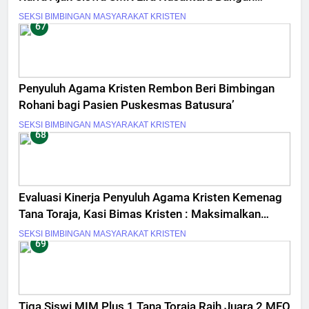
Motivasi Diri
SEKSI BIMBINGAN MASYARAKAT KRISTEN
67
Penyuluh Agama Kristen Rembon Beri Bimbingan
Rohani bagi Pasien Puskesmas Batusura’
SEKSI BIMBINGAN MASYARAKAT KRISTEN
68
Evaluasi Kinerja Penyuluh Agama Kristen Kemenag
Tana Toraja, Kasi Bimas Kristen : Maksimalkan
Kerja, Kerja Bukan Formalitas
SEKSI BIMBINGAN MASYARAKAT KRISTEN
69
Tiga Siswi MIM Plus 1 Tana Toraja Raih Juara 2 MFQ