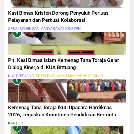
Kasi Bimas Kristen Dorong Penyuluh Perluas
Pelayanan dan Perkuat Kolaborasi
SEKSI BIMBINGAN MASYARAKAT KRISTEN
5
Plt. Kasi Bimas Islam Kemenag Tana Toraja Gelar
Dialog Kinerja di KUA Bittuang
KUA BITTUANG
SEKSI BIMBINGAN MASYARAKAT ISLAM
6
Kemenag Tana Toraja Ikuti Upacara Hardiknas
2026, Tegaskan Komitmen Pendidikan Bermutu
untuk Semua
KANTOR
7