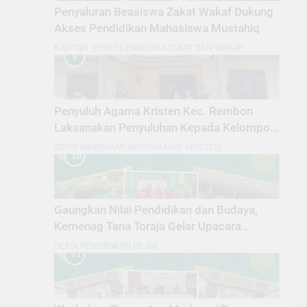
Penyaluran Beasiswa Zakat Wakaf Dukung
Akses Pendidikan Mahasiswa Mustahiq
KANTOR
PENYELENGGARA ZAKAT DAN WAKAF
9
Penyuluh Agama Kristen Kec. Rembon
Laksanakan Penyuluhan Kepada Kelompok
Lanjut Usia dan Penyandang Disabilitas
SEKSI BIMBINGAN MASYARAKAT KRISTEN
10
Gaungkan Nilai Pendidikan dan Budaya,
Kemenag Tana Toraja Gelar Upacara
Hardiknas 2026 Serentak
SEKSI PENDIDIKAN ISLAM
11