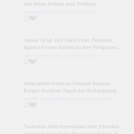
dari Rutan Makale atas Dedikasi
Pembinaan Warga Binaan
SEKSI BIMBINGAN MASYARAKAT KRISTEN
15
Lansia Tetap Jadi Saksi Iman, Penyuluh
Agama Kristen Rantetayo Beri Penguatan
Rohani
SEKSI BIMBINGAN MASYARAKAT KRISTEN
16
Selamatkan Generasi Penerus Bangsa,
Bangun Karakter Teguh dan Bertanggung
Jawab dalam Masa Muda
KANTOR
SEKSI BIMBINGAN MASYARAKAT KRISTEN
17
Tanamkan Nilai Kerendahan Hati, Penyuluh
Agama Kristen Gelar Bimbingan Rohani di