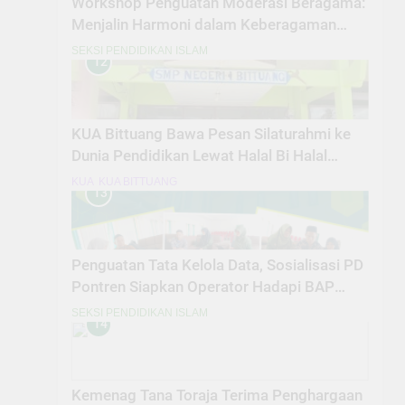
Workshop Penguatan Moderasi Beragama:
Menjalin Harmoni dalam Keberagaman
untuk Memperkuat Kebangsaan
SEKSI PENDIDIKAN ISLAM
12
KUA Bittuang Bawa Pesan Silaturahmi ke
Dunia Pendidikan Lewat Halal Bi Halal
SMPN 01 Bittuang
KUA
KUA BITTUANG
13
Penguatan Tata Kelola Data, Sosialisasi PD
Pontren Siapkan Operator Hadapi BAP
EMIS
SEKSI PENDIDIKAN ISLAM
14
Kemenag Tana Toraja Terima Penghargaan