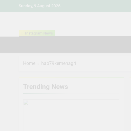
Skip
Sunday, 9 August 2026
to
content
Instagram News
Home
hab79kemenagri
Trending News