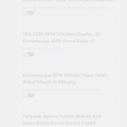
SDN 4 Makale Utara
KANTOR
SEKSI BIMBINGAN MASYARAKAT KRISTEN
18
TKA 2026 MIM To’kaluku Digelar, Uji
Kemampuan Akhir Siswa Kelas VI
KANTOR
MIS TO'KALUKU
19
Kemenag dan BPN Makale Tinjau Tanah
Wakaf Masjid di Bittuang
KANTOR
PENYELENGGARA ZAKAT DAN WAKAF
20
Penyuluh Agama Kristen Makale Ajak
Siswa Kelola Emosi Secara Positif