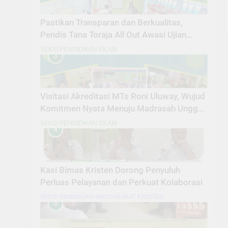
Pastikan Transparan dan Berkualitas,
Pendis Tana Toraja All Out Awasi Ujian
Madrasah
SEKSI PENDIDIKAN ISLAM
3
Visitasi Akreditasi MTs Roni Uluway, Wujud
Komitmen Nyata Menuju Madrasah Unggul
dan Berdaya Saing
SEKSI PENDIDIKAN ISLAM
4
Kasi Bimas Kristen Dorong Penyuluh
Perluas Pelayanan dan Perkuat Kolaborasi
SEKSI BIMBINGAN MASYARAKAT KRISTEN
5