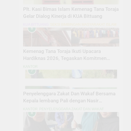
Plt. Kasi Bimas Islam Kemenag Tana Toraja
Gelar Dialog Kinerja di KUA Bittuang
KUA BITTUANG
SEKSI BIMBINGAN MASYARAKAT ISLAM
6
Kemenag Tana Toraja Ikuti Upacara
Hardiknas 2026, Tegaskan Komitmen
Pendidikan Bermutu untuk Semua
KANTOR
7
Penyelenggara Zakat Dan Wakaf Bersama
Kepala lembang Pali dengan Nasir
MelaksanakanPeninjauan Lokasi Tanah
KANTOR
PENYELENGGARA ZAKAT DAN WAKAF
8
Wakaf Masjid Amal Bakti Pali Dalam
penyesuaian titik Lokasi secara fisik