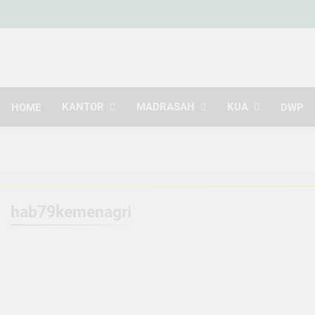
Kemen
Indonesia Hebat Bersama Uma
Kabupa
KANTOR
MADRASAH
KUA
HOME
DWP
hab79kemenagri